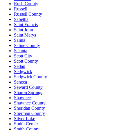
Rush County
Russell
Russell County
Sabetha
Saint Francis
Saint John
Saint Marys
Salina
Saline County
Satanta
Scott City
Scott County
Sedan
Sedgwick
Sedgwick County
Seneca
Seward County
Sharon Springs
Shawnee
Shawnee County
Sheridan County
Sherman County
Silver Lake
Smith Center
Smith County