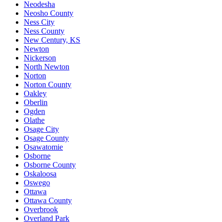
Neodesha
Neosho County
Ness City
Ness County
New Century, KS
Newton
Nickerson
North Newton
Norton
Norton County
Oakley
Oberlin
Ogden
Olathe
Osage City
Osage County
Osawatomie
Osborne
Osborne County
Oskaloosa
Oswego
Ottawa
Ottawa County
Overbrook
Overland Park