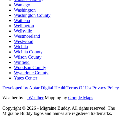
Wamego
Washington
Washington County
Wathena
Wellington
Wellsville
Westmoreland
Westwood
Wichita
Wichita County
Wilson County
Winfield
Woodson County
Wyandotte County
Yates Center
Developed by Aptar Digital Health
Terms Of Use
Privacy Policy
Weather by
Weather
Mapping by
Google Maps
Copyright ©
2026
- Migraine Buddy. All rights reserved. The
Migraine Buddy logos and names are registered trademarks.