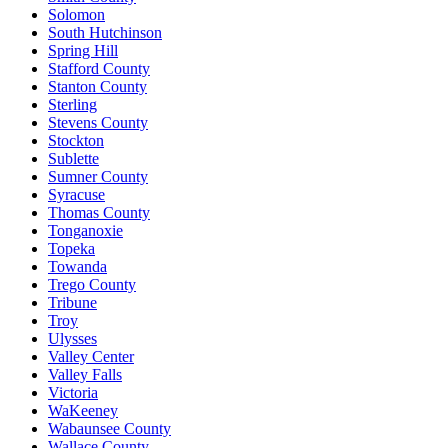
Solomon
South Hutchinson
Spring Hill
Stafford County
Stanton County
Sterling
Stevens County
Stockton
Sublette
Sumner County
Syracuse
Thomas County
Tonganoxie
Topeka
Towanda
Trego County
Tribune
Troy
Ulysses
Valley Center
Valley Falls
Victoria
WaKeeney
Wabaunsee County
Wallace County