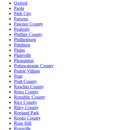
Oxford
Paola
Park City
Parsons
Pawnee County
Peabody
Phillips County
Phillipsburg
Pittsburg
Plains
Plainville
Pleasanton
Pottawatomie County
Prairie Village
Pratt
Pratt County
Rawlins County
Reno County
Republic County
Rice County
Riley County
Roeland Park
Rooks County
Rose Hill
Rossville