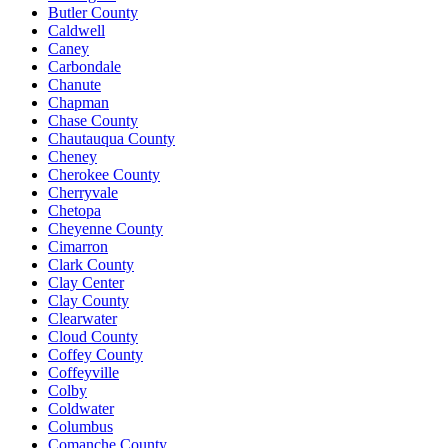
Butler County
Caldwell
Caney
Carbondale
Chanute
Chapman
Chase County
Chautauqua County
Cheney
Cherokee County
Cherryvale
Chetopa
Cheyenne County
Cimarron
Clark County
Clay Center
Clay County
Clearwater
Cloud County
Coffey County
Coffeyville
Colby
Coldwater
Columbus
Comanche County