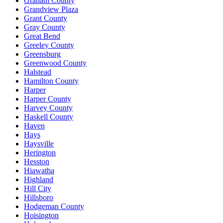
Graham County
Grandview Plaza
Grant County
Gray County
Great Bend
Greeley County
Greensburg
Greenwood County
Halstead
Hamilton County
Harper
Harper County
Harvey County
Haskell County
Haven
Hays
Haysville
Herington
Hesston
Hiawatha
Highland
Hill City
Hillsboro
Hodgeman County
Hoisington