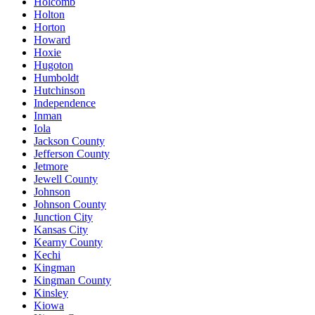
Holcomb
Holton
Horton
Howard
Hoxie
Hugoton
Humboldt
Hutchinson
Independence
Inman
Iola
Jackson County
Jefferson County
Jetmore
Jewell County
Johnson
Johnson County
Junction City
Kansas City
Kearny County
Kechi
Kingman
Kingman County
Kinsley
Kiowa