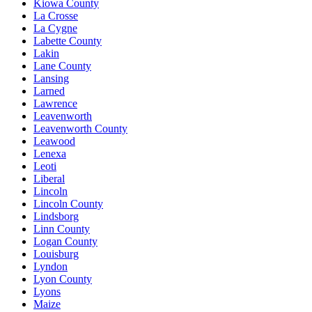
Kiowa County
La Crosse
La Cygne
Labette County
Lakin
Lane County
Lansing
Larned
Lawrence
Leavenworth
Leavenworth County
Leawood
Lenexa
Leoti
Liberal
Lincoln
Lincoln County
Lindsborg
Linn County
Logan County
Louisburg
Lyndon
Lyon County
Lyons
Maize