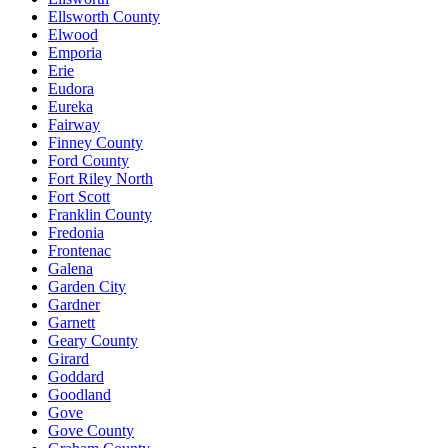
Ellsworth County
Elwood
Emporia
Erie
Eudora
Eureka
Fairway
Finney County
Ford County
Fort Riley North
Fort Scott
Franklin County
Fredonia
Frontenac
Galena
Garden City
Gardner
Garnett
Geary County
Girard
Goddard
Goodland
Gove
Gove County