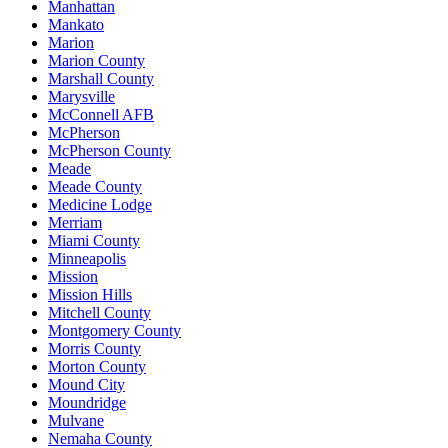
Manhattan
Mankato
Marion
Marion County
Marshall County
Marysville
McConnell AFB
McPherson
McPherson County
Meade
Meade County
Medicine Lodge
Merriam
Miami County
Minneapolis
Mission
Mission Hills
Mitchell County
Montgomery County
Morris County
Morton County
Mound City
Moundridge
Mulvane
Nemaha County