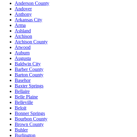
Anderson County
Andover
Anthony
Arkansas City
Arma
Ashland
Atchison
Atchison County
Atwood
Auburn
Augusta
Baldwin City
Barber County
Barton County
Basehor
Baxter Springs
Bellaire
Belle Plaine
Belleville
Beloit
Bonner Springs
Bourbon County
Brown County
Buhler
Burlington