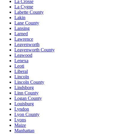
La Crosse
La Cygne
Labette County
Lakin
Lane County
Lansing
Larned
Lawrence
Leavenworth
Leavenworth County
Leawood
Lenexa
Leoti
Liberal
Lincoln
Lincoln County
Lindsborg
Linn County
Logan County
Louisburg
Lyndon
Lyon County
Lyons
Maize
Manhattan