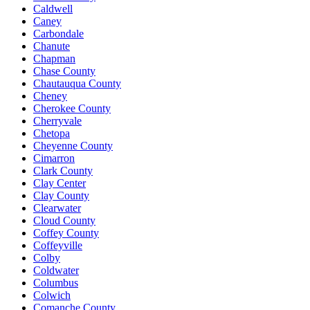
Caldwell
Caney
Carbondale
Chanute
Chapman
Chase County
Chautauqua County
Cheney
Cherokee County
Cherryvale
Chetopa
Cheyenne County
Cimarron
Clark County
Clay Center
Clay County
Clearwater
Cloud County
Coffey County
Coffeyville
Colby
Coldwater
Columbus
Colwich
Comanche County