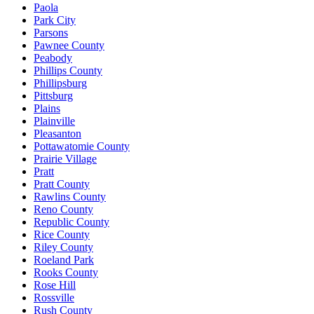
Paola
Park City
Parsons
Pawnee County
Peabody
Phillips County
Phillipsburg
Pittsburg
Plains
Plainville
Pleasanton
Pottawatomie County
Prairie Village
Pratt
Pratt County
Rawlins County
Reno County
Republic County
Rice County
Riley County
Roeland Park
Rooks County
Rose Hill
Rossville
Rush County