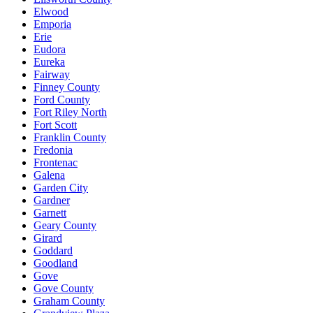
Elwood
Emporia
Erie
Eudora
Eureka
Fairway
Finney County
Ford County
Fort Riley North
Fort Scott
Franklin County
Fredonia
Frontenac
Galena
Garden City
Gardner
Garnett
Geary County
Girard
Goddard
Goodland
Gove
Gove County
Graham County