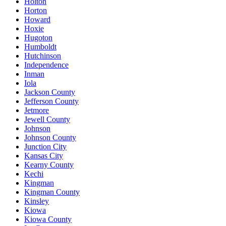
Holton
Horton
Howard
Hoxie
Hugoton
Humboldt
Hutchinson
Independence
Inman
Iola
Jackson County
Jefferson County
Jetmore
Jewell County
Johnson
Johnson County
Junction City
Kansas City
Kearny County
Kechi
Kingman
Kingman County
Kinsley
Kiowa
Kiowa County