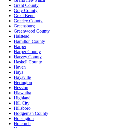
Grandview Plaza
Grant County
Gray County
Great Bend
Greeley County
Greensburg
Greenwood County
Halstead
Hamilton County
Harper
Harper County
Harvey County
Haskell County
Haven
Hays
Haysville
Herington
Hesston
Hiawatha
Highland
Hill City
Hillsboro
Hodgeman County
Hoisington
Holcomb