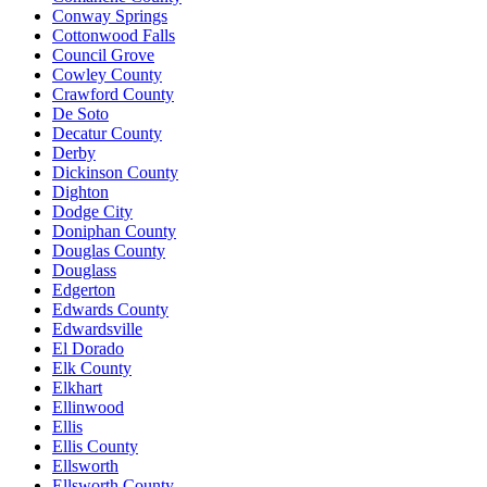
Conway Springs
Cottonwood Falls
Council Grove
Cowley County
Crawford County
De Soto
Decatur County
Derby
Dickinson County
Dighton
Dodge City
Doniphan County
Douglas County
Douglass
Edgerton
Edwards County
Edwardsville
El Dorado
Elk County
Elkhart
Ellinwood
Ellis
Ellis County
Ellsworth
Ellsworth County