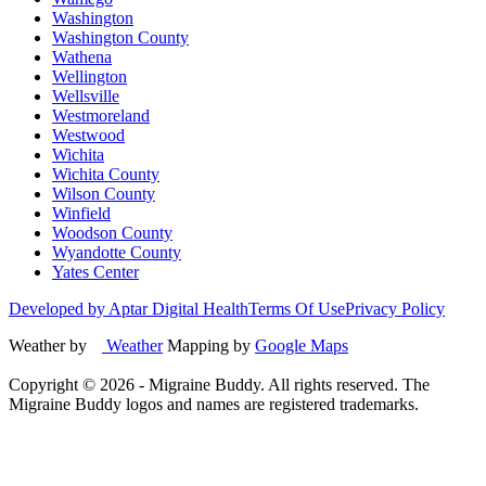
Washington
Washington County
Wathena
Wellington
Wellsville
Westmoreland
Westwood
Wichita
Wichita County
Wilson County
Winfield
Woodson County
Wyandotte County
Yates Center
Developed by Aptar Digital Health
Terms Of Use
Privacy Policy
Weather by
Weather
Mapping by
Google Maps
Copyright ©
2026
- Migraine Buddy. All rights reserved. The
Migraine Buddy logos and names are registered trademarks.