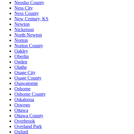
Neosho County
Ness City
Ness County
New Century, KS
Newton
Nickerson
North Newton
Norton
Norton County
Oakley
Oberlin
Ogden
Olathe
Osage City
Osage County
Osawatomie
Osborne
Osborne County
Oskaloosa
Oswego
Ottawa
Ottawa County
Overbrook
Overland Park
Oxford