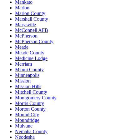
Mankato
Marion
Marion County
Marshall County
Marysville
McConnell AFB
McPherson
McPherson County
Meade
Meade County
Medicine Lodge
Merriam
Miami County
Minneapolis
Mission
Mission Hills
Mitchell County
Montgomery County
Morris County
Morton County
Mound City
Moundridge
Mulvane
Nemaha County
Neodesha