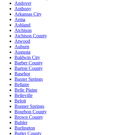
Andover
Anthony
Arkansas City
Arma
Ashland
Atchison
Atchison County
Atwood
Auburn
Augusta
Baldwin City
Barber County
Barton County
Basehor
Baxter Springs
Bellaire
Belle Plaine
Belleville
Beloit
Bonner Springs
Bourbon County
Brown County
Buhler
Burlington
Butler County