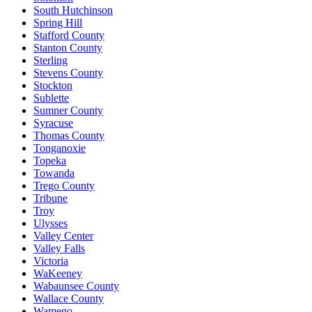
South Hutchinson
Spring Hill
Stafford County
Stanton County
Sterling
Stevens County
Stockton
Sublette
Sumner County
Syracuse
Thomas County
Tonganoxie
Topeka
Towanda
Trego County
Tribune
Troy
Ulysses
Valley Center
Valley Falls
Victoria
WaKeeney
Wabaunsee County
Wallace County
Wamego