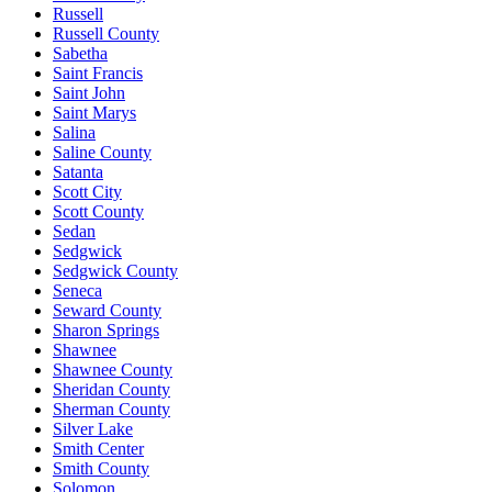
Russell
Russell County
Sabetha
Saint Francis
Saint John
Saint Marys
Salina
Saline County
Satanta
Scott City
Scott County
Sedan
Sedgwick
Sedgwick County
Seneca
Seward County
Sharon Springs
Shawnee
Shawnee County
Sheridan County
Sherman County
Silver Lake
Smith Center
Smith County
Solomon