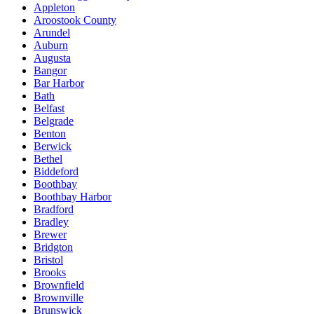
Appleton
Aroostook County
Arundel
Auburn
Augusta
Bangor
Bar Harbor
Bath
Belfast
Belgrade
Benton
Berwick
Bethel
Biddeford
Boothbay
Boothbay Harbor
Bradford
Bradley
Brewer
Bridgton
Bristol
Brooks
Brownfield
Brownville
Brunswick