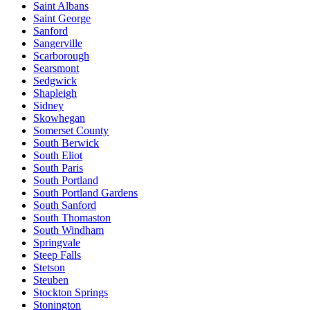
Saint Albans
Saint George
Sanford
Sangerville
Scarborough
Searsmont
Sedgwick
Shapleigh
Sidney
Skowhegan
Somerset County
South Berwick
South Eliot
South Paris
South Portland
South Portland Gardens
South Sanford
South Thomaston
South Windham
Springvale
Steep Falls
Stetson
Steuben
Stockton Springs
Stonington