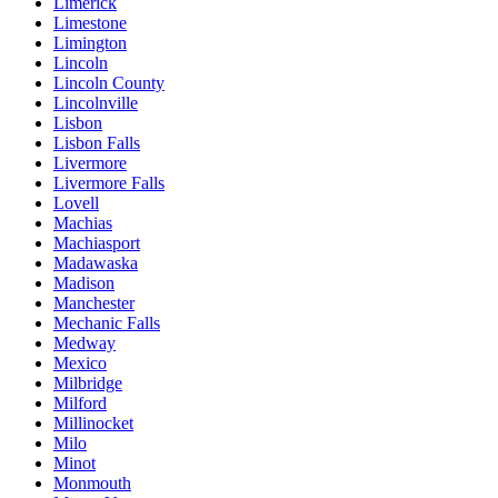
Limerick
Limestone
Limington
Lincoln
Lincoln County
Lincolnville
Lisbon
Lisbon Falls
Livermore
Livermore Falls
Lovell
Machias
Machiasport
Madawaska
Madison
Manchester
Mechanic Falls
Medway
Mexico
Milbridge
Milford
Millinocket
Milo
Minot
Monmouth