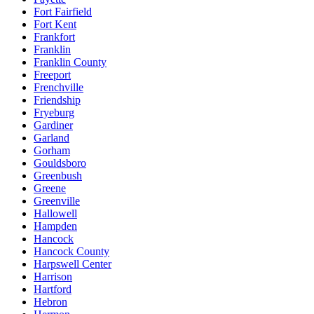
Fort Fairfield
Fort Kent
Frankfort
Franklin
Franklin County
Freeport
Frenchville
Friendship
Fryeburg
Gardiner
Garland
Gorham
Gouldsboro
Greenbush
Greene
Greenville
Hallowell
Hampden
Hancock
Hancock County
Harpswell Center
Harrison
Hartford
Hebron