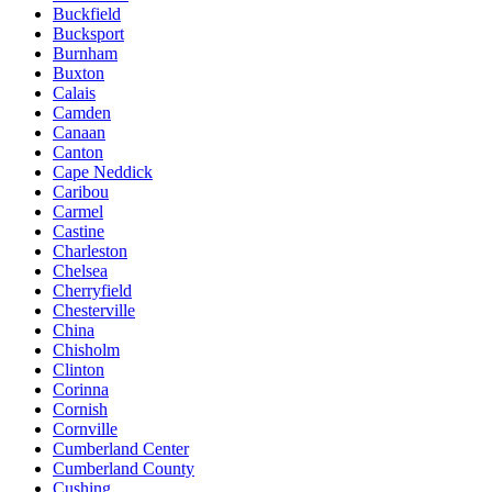
Buckfield
Bucksport
Burnham
Buxton
Calais
Camden
Canaan
Canton
Cape Neddick
Caribou
Carmel
Castine
Charleston
Chelsea
Cherryfield
Chesterville
China
Chisholm
Clinton
Corinna
Cornish
Cornville
Cumberland Center
Cumberland County
Cushing