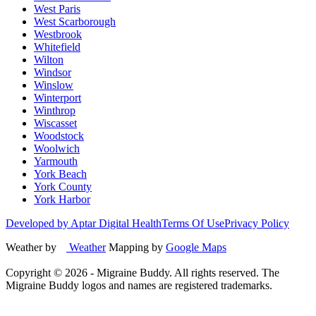
West Paris
West Scarborough
Westbrook
Whitefield
Wilton
Windsor
Winslow
Winterport
Winthrop
Wiscasset
Woodstock
Woolwich
Yarmouth
York Beach
York County
York Harbor
Developed by Aptar Digital Health
Terms Of Use
Privacy Policy
Weather by
Weather
Mapping by
Google Maps
Copyright ©
2026
- Migraine Buddy. All rights reserved. The
Migraine Buddy logos and names are registered trademarks.