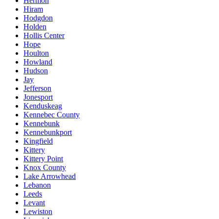
Hermon
Hiram
Hodgdon
Holden
Hollis Center
Hope
Houlton
Howland
Hudson
Jay
Jefferson
Jonesport
Kenduskeag
Kennebec County
Kennebunk
Kennebunkport
Kingfield
Kittery
Kittery Point
Knox County
Lake Arrowhead
Lebanon
Leeds
Levant
Lewiston