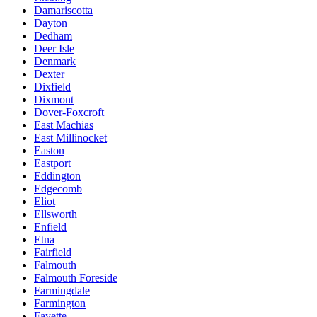
Damariscotta
Dayton
Dedham
Deer Isle
Denmark
Dexter
Dixfield
Dixmont
Dover-Foxcroft
East Machias
East Millinocket
Easton
Eastport
Eddington
Edgecomb
Eliot
Ellsworth
Enfield
Etna
Fairfield
Falmouth
Falmouth Foreside
Farmingdale
Farmington
Fayette