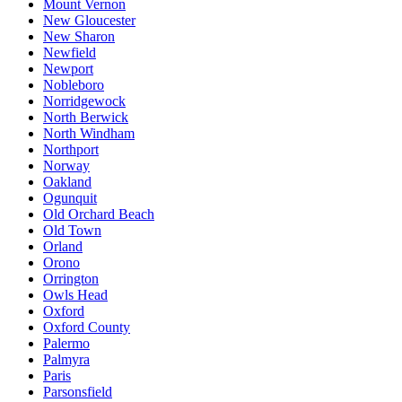
Mount Vernon
New Gloucester
New Sharon
Newfield
Newport
Nobleboro
Norridgewock
North Berwick
North Windham
Northport
Norway
Oakland
Ogunquit
Old Orchard Beach
Old Town
Orland
Orono
Orrington
Owls Head
Oxford
Oxford County
Palermo
Palmyra
Paris
Parsonsfield