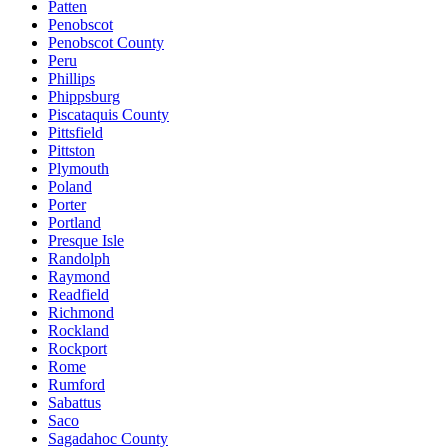
Patten
Penobscot
Penobscot County
Peru
Phillips
Phippsburg
Piscataquis County
Pittsfield
Pittston
Plymouth
Poland
Porter
Portland
Presque Isle
Randolph
Raymond
Readfield
Richmond
Rockland
Rockport
Rome
Rumford
Sabattus
Saco
Sagadahoc County