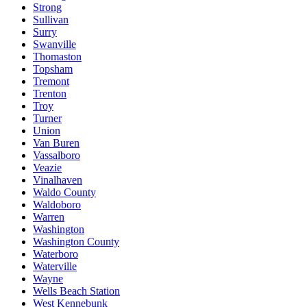
Strong
Sullivan
Surry
Swanville
Thomaston
Topsham
Tremont
Trenton
Troy
Turner
Union
Van Buren
Vassalboro
Veazie
Vinalhaven
Waldo County
Waldoboro
Warren
Washington
Washington County
Waterboro
Waterville
Wayne
Wells Beach Station
West Kennebunk