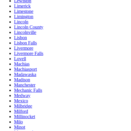
Lewiston
Limerick
Limestone
Limington
Lincoln
Lincoln County
Lincolnville
Lisbon
Lisbon Falls
Livermore
Livermore Falls
Lovell
Machias
Machiasport
Madawaska
Madison
Manchester
Mechanic Falls
Medway
Mexico
Milbridge
Milford
Millinocket
Milo
Minot