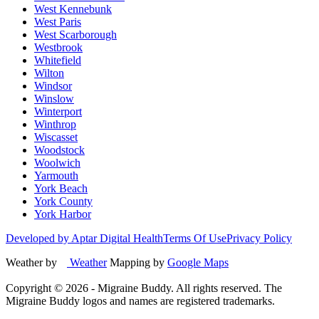
West Kennebunk
West Paris
West Scarborough
Westbrook
Whitefield
Wilton
Windsor
Winslow
Winterport
Winthrop
Wiscasset
Woodstock
Woolwich
Yarmouth
York Beach
York County
York Harbor
Developed by Aptar Digital Health
Terms Of Use
Privacy Policy
Weather by
Weather
Mapping by
Google Maps
Copyright ©
2026
- Migraine Buddy. All rights reserved. The
Migraine Buddy logos and names are registered trademarks.