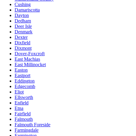
Cushing
Damariscotta
Dayton
Dedham
Deer Isle
Denmark
Dexter
Dixfield
Dixmont
Dover-Foxcroft
East Machias
East Millinocket
Easton
Eastport
Eddington
Edgecomb
Eliot
Ellsworth
Enfield
Etna
Fairfield
Falmouth
Falmouth Foreside
Farmingdale
Farmington