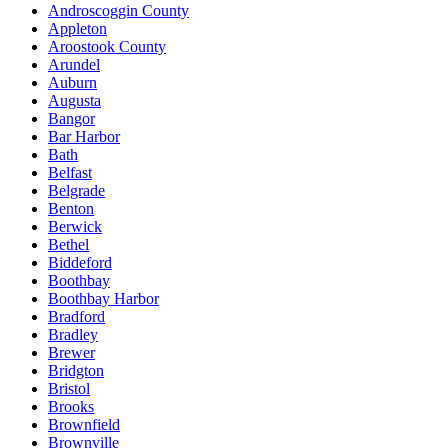
Androscoggin County
Appleton
Aroostook County
Arundel
Auburn
Augusta
Bangor
Bar Harbor
Bath
Belfast
Belgrade
Benton
Berwick
Bethel
Biddeford
Boothbay
Boothbay Harbor
Bradford
Bradley
Brewer
Bridgton
Bristol
Brooks
Brownfield
Brownville