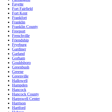
Fayette
Fort Fairfield
Fort Kent
Frankfort
Franklin
Franklin County
Freeport
Frenchville
Friendship
Fryeburg
Gardiner
Garland
Gorham
Gouldsboro
Greenbush
Greene
Greenville
Hallowell
Hampden
Hancock
Hancock County
Harpswell Center
Harrison
Hartford