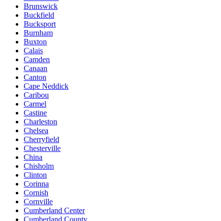
Brunswick
Buckfield
Bucksport
Burnham
Buxton
Calais
Camden
Canaan
Canton
Cape Neddick
Caribou
Carmel
Castine
Charleston
Chelsea
Cherryfield
Chesterville
China
Chisholm
Clinton
Corinna
Cornish
Cornville
Cumberland Center
Cumberland County