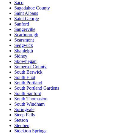
Saco
Sagadahoc County
Saint Albans
Saint George
Sanford
Sangerville
Scarborough
Searsmont
Sedgwick
Shapleigh
Sidney
Skowhegan
Somerset County
South Berwick
South Eliot
South Portland
South Portland Gardens
South Sanford
South Thomaston
South Windham
Springvale
Steep Falls
Stetson
Steuben
Stockton Springs