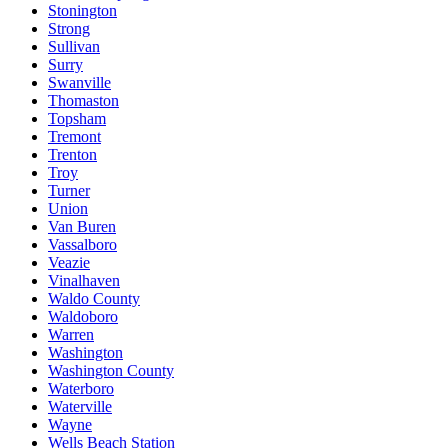
Stonington
Strong
Sullivan
Surry
Swanville
Thomaston
Topsham
Tremont
Trenton
Troy
Turner
Union
Van Buren
Vassalboro
Veazie
Vinalhaven
Waldo County
Waldoboro
Warren
Washington
Washington County
Waterboro
Waterville
Wayne
Wells Beach Station