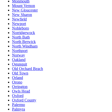
Monmouth
Mount Vernon
New Gloucester
New Sharon
Newfield
Newport
Nobleboro
Norridgewock
North Bath
North Berwick
North Windham
Northport
Norway
Oakland
Ogunquit
Old Orchard Beach
Old Town
Orland
Orono
Orrington
Owls Head
Oxford
Oxford County
Palermo
Palmyra