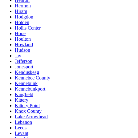
Hebron
Hermon
Hiram
Hodgdon
Holden
Hollis Center
Hope
Houlton
Howland
Hudson
Jay
Jefferson
Jonesport
Kenduskeag
Kennebec County
Kennebunk
Kennebunkport
Kingfield
Kittery
Kittery Point
Knox County
Lake Arrowhead
Lebanon
Leeds
Levant