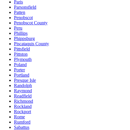
Paris
Parsonsfield
Patten
Penobscot
Penobscot County
Peru
Phillips
Phippsburg
Piscataquis County
Pittsfield
Pittston
Plymouth
Poland
Porter
Portland
Presque Isle
Randolph
Raymond
Readfield
Richmond
Rockland
Rockport
Rome
Rumford
Sabattus