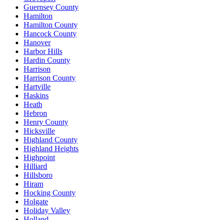
Guernsey County
Hamilton
Hamilton County
Hancock County
Hanover
Harbor Hills
Hardin County
Harrison
Harrison County
Hartville
Haskins
Heath
Hebron
Henry County
Hicksville
Highland County
Highland Heights
Highpoint
Hilliard
Hillsboro
Hiram
Hocking County
Holgate
Holiday Valley
Holland