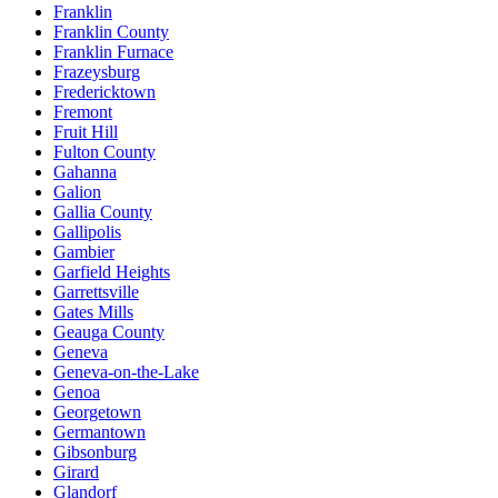
Franklin
Franklin County
Franklin Furnace
Frazeysburg
Fredericktown
Fremont
Fruit Hill
Fulton County
Gahanna
Galion
Gallia County
Gallipolis
Gambier
Garfield Heights
Garrettsville
Gates Mills
Geauga County
Geneva
Geneva-on-the-Lake
Genoa
Georgetown
Germantown
Gibsonburg
Girard
Glandorf