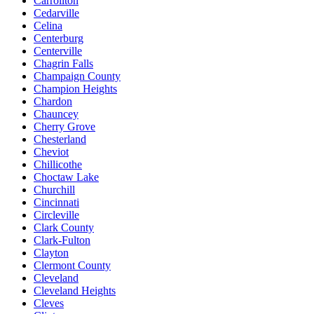
Carrollton
Cedarville
Celina
Centerburg
Centerville
Chagrin Falls
Champaign County
Champion Heights
Chardon
Chauncey
Cherry Grove
Chesterland
Cheviot
Chillicothe
Choctaw Lake
Churchill
Cincinnati
Circleville
Clark County
Clark-Fulton
Clayton
Clermont County
Cleveland
Cleveland Heights
Cleves