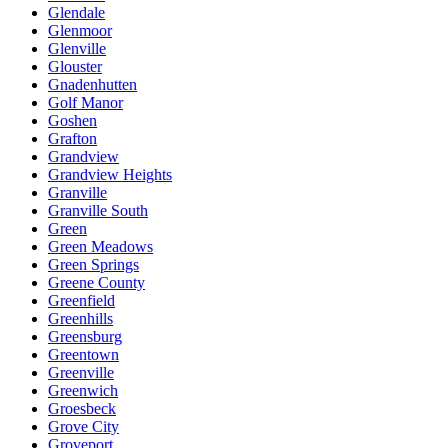
Glendale
Glenmoor
Glenville
Glouster
Gnadenhutten
Golf Manor
Goshen
Grafton
Grandview
Grandview Heights
Granville
Granville South
Green
Green Meadows
Green Springs
Greene County
Greenfield
Greenhills
Greensburg
Greentown
Greenville
Greenwich
Groesbeck
Grove City
Groveport