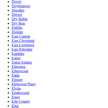
Dover
Doylestown
Dresden
Drexel
Dry Ridge
Dry Run
Dublin
Dunlap
East Canton
East Cleveland
East Liverpool
East Palestine
Eastlake
Eaton
Eaton Estates
Edgerton
Edgewood
Elida
Elmore
Elmwood Place
Elyria
Englewood
Enon
Erie County
Etna