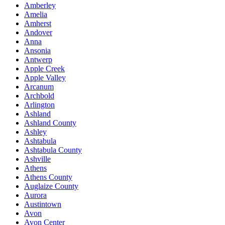
Amberley
Amelia
Amherst
Andover
Anna
Ansonia
Antwerp
Apple Creek
Apple Valley
Arcanum
Archbold
Arlington
Ashland
Ashland County
Ashley
Ashtabula
Ashtabula County
Ashville
Athens
Athens County
Auglaize County
Aurora
Austintown
Avon
Avon Center