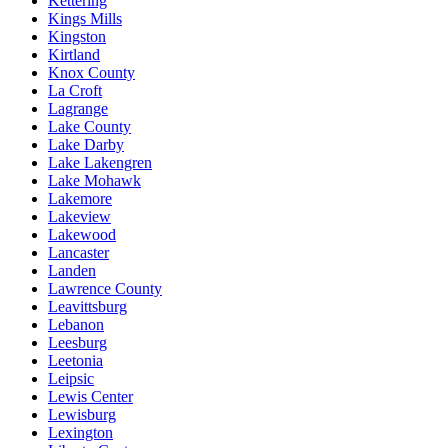
Kettering
Kings Mills
Kingston
Kirtland
Knox County
La Croft
Lagrange
Lake County
Lake Darby
Lake Lakengren
Lake Mohawk
Lakemore
Lakeview
Lakewood
Lancaster
Landen
Lawrence County
Leavittsburg
Lebanon
Leesburg
Leetonia
Leipsic
Lewis Center
Lewisburg
Lexington