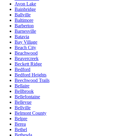
Avon Lake
Bainbridge
Ballville
Baltimore
Barberton
Barnesville
Batavia
Bay Village
Beach City
Beachwood
Beavercreek
Beckett Ridge
Bedford
Bedford Heights
Beechwood Trails
Bellaire
Bellbrook
Bellefontaine
Bellevue
Bellville
Belmont County
Belpre
Berea
Bethel
Bethesda