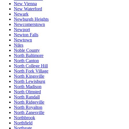
New Vienna
New Waterford
Newark
Newburgh Heights
Newcomerstown
Newport
Newton Falls
Newtown
Niles
Noble County
North Baltimore
North Canton
North College Hill
North Fork Village
North Kingsville
North Lewisburg
North Madison
North Olmsted
North Randall
North Ridgeville
North Royalton
North Zanesville
Northbrook
Northfield
Northgate