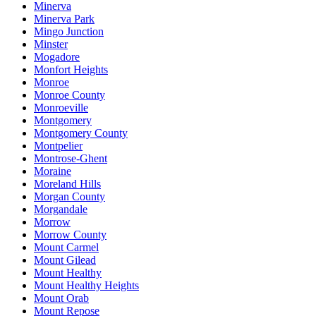
Minerva
Minerva Park
Mingo Junction
Minster
Mogadore
Monfort Heights
Monroe
Monroe County
Monroeville
Montgomery
Montgomery County
Montpelier
Montrose-Ghent
Moraine
Moreland Hills
Morgan County
Morgandale
Morrow
Morrow County
Mount Carmel
Mount Gilead
Mount Healthy
Mount Healthy Heights
Mount Orab
Mount Repose