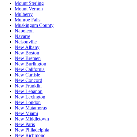
Mount Sterling
Mount Vernon
Mulberry
Munroe Falls
Muskingum County
Napoleon
Navarre
Nelsonville
New Albany
New Boston
New Bremen
New Burlington
New California
New Carlisle
New Concord
New Franklin
New Lebanon
New Lexington
New London
New Matamoras
New Miami
New Middletown
New Paris
New Philadelphia
New Richmond