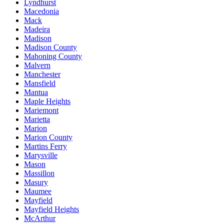
Lyndhurst
Macedonia
Mack
Madeira
Madison
Madison County
Mahoning County
Malvern
Manchester
Mansfield
Mantua
Maple Heights
Mariemont
Marietta
Marion
Marion County
Martins Ferry
Marysville
Mason
Massillon
Masury
Maumee
Mayfield
Mayfield Heights
McArthur