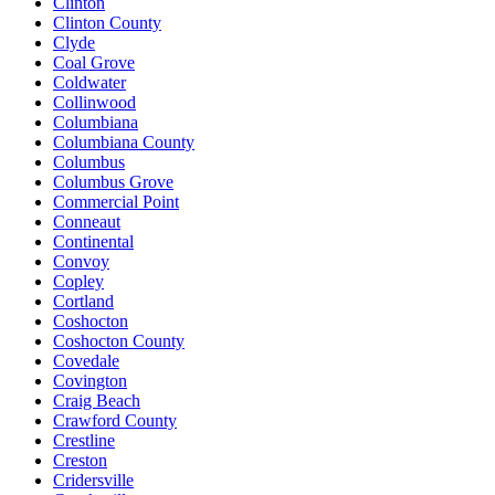
Clinton
Clinton County
Clyde
Coal Grove
Coldwater
Collinwood
Columbiana
Columbiana County
Columbus
Columbus Grove
Commercial Point
Conneaut
Continental
Convoy
Copley
Cortland
Coshocton
Coshocton County
Covedale
Covington
Craig Beach
Crawford County
Crestline
Creston
Cridersville