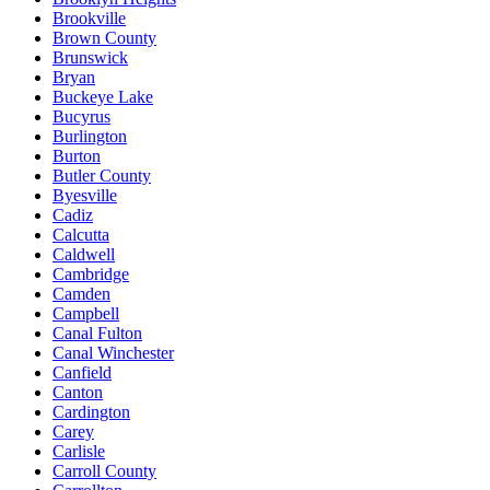
Brookville
Brown County
Brunswick
Bryan
Buckeye Lake
Bucyrus
Burlington
Burton
Butler County
Byesville
Cadiz
Calcutta
Caldwell
Cambridge
Camden
Campbell
Canal Fulton
Canal Winchester
Canfield
Canton
Cardington
Carey
Carlisle
Carroll County