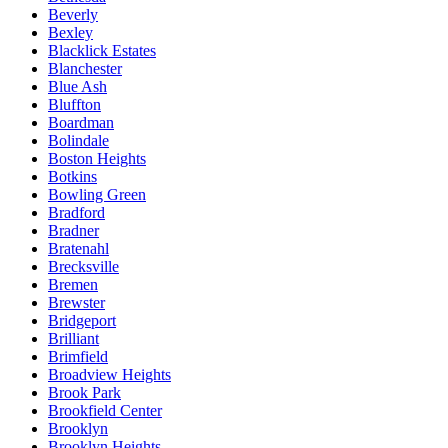
Beverly
Bexley
Blacklick Estates
Blanchester
Blue Ash
Bluffton
Boardman
Bolindale
Boston Heights
Botkins
Bowling Green
Bradford
Bradner
Bratenahl
Brecksville
Bremen
Brewster
Bridgeport
Brilliant
Brimfield
Broadview Heights
Brook Park
Brookfield Center
Brooklyn
Brooklyn Heights