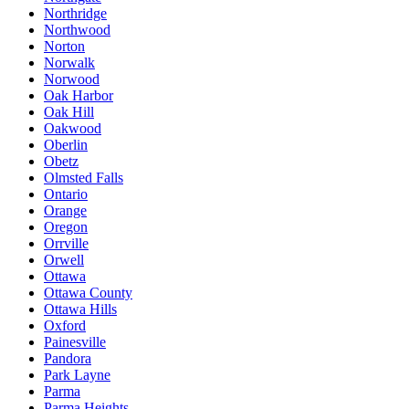
Northridge
Northwood
Norton
Norwalk
Norwood
Oak Harbor
Oak Hill
Oakwood
Oberlin
Obetz
Olmsted Falls
Ontario
Orange
Oregon
Orrville
Orwell
Ottawa
Ottawa County
Ottawa Hills
Oxford
Painesville
Pandora
Park Layne
Parma
Parma Heights