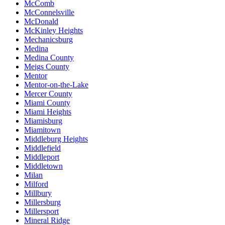
McComb
McConnelsville
McDonald
McKinley Heights
Mechanicsburg
Medina
Medina County
Meigs County
Mentor
Mentor-on-the-Lake
Mercer County
Miami County
Miami Heights
Miamisburg
Miamitown
Middleburg Heights
Middlefield
Middleport
Middletown
Milan
Milford
Millbury
Millersburg
Millersport
Mineral Ridge