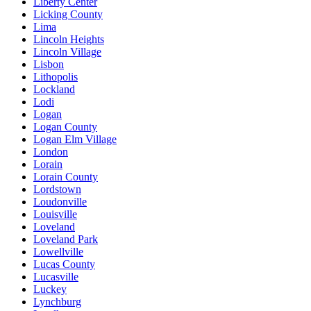
Liberty Center
Licking County
Lima
Lincoln Heights
Lincoln Village
Lisbon
Lithopolis
Lockland
Lodi
Logan
Logan County
Logan Elm Village
London
Lorain
Lorain County
Lordstown
Loudonville
Louisville
Loveland
Loveland Park
Lowellville
Lucas County
Lucasville
Luckey
Lynchburg