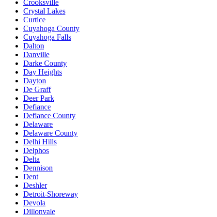
Crooksville
Crystal Lakes
Curtice
Cuyahoga County
Cuyahoga Falls
Dalton
Danville
Darke County
Day Heights
Dayton
De Graff
Deer Park
Defiance
Defiance County
Delaware
Delaware County
Delhi Hills
Delphos
Delta
Dennison
Dent
Deshler
Detroit-Shoreway
Devola
Dillonvale