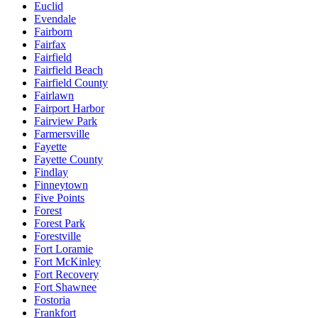
Euclid
Evendale
Fairborn
Fairfax
Fairfield
Fairfield Beach
Fairfield County
Fairlawn
Fairport Harbor
Fairview Park
Farmersville
Fayette
Fayette County
Findlay
Finneytown
Five Points
Forest
Forest Park
Forestville
Fort Loramie
Fort McKinley
Fort Recovery
Fort Shawnee
Fostoria
Frankfort