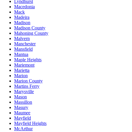
Lyndhurst
Macedonia
Mack
Madeira
Madison
Madison County
Mahoning County
Malvern
Manchester
Mansfield
Mantua
Maple Heights
Mariemont
Marietta
Marion
Marion County
Martins Ferry
Marysville
Mason
Massillon
Masury
Maumee
Mayfield
Mayfield Heights
McArthur