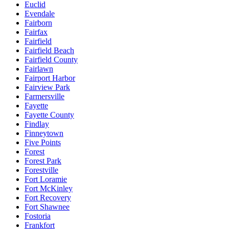
Euclid
Evendale
Fairborn
Fairfax
Fairfield
Fairfield Beach
Fairfield County
Fairlawn
Fairport Harbor
Fairview Park
Farmersville
Fayette
Fayette County
Findlay
Finneytown
Five Points
Forest
Forest Park
Forestville
Fort Loramie
Fort McKinley
Fort Recovery
Fort Shawnee
Fostoria
Frankfort