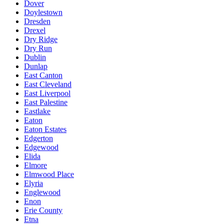
Dover
Doylestown
Dresden
Drexel
Dry Ridge
Dry Run
Dublin
Dunlap
East Canton
East Cleveland
East Liverpool
East Palestine
Eastlake
Eaton
Eaton Estates
Edgerton
Edgewood
Elida
Elmore
Elmwood Place
Elyria
Englewood
Enon
Erie County
Etna