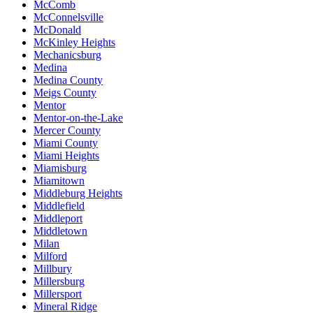
McComb
McConnelsville
McDonald
McKinley Heights
Mechanicsburg
Medina
Medina County
Meigs County
Mentor
Mentor-on-the-Lake
Mercer County
Miami County
Miami Heights
Miamisburg
Miamitown
Middleburg Heights
Middlefield
Middleport
Middletown
Milan
Milford
Millbury
Millersburg
Millersport
Mineral Ridge