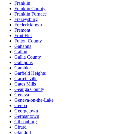
Franklin
Franklin County
Franklin Furnace
Frazeysburg
Fredericktown
Fremont
Fruit Hill
Fulton County
Gahanna
Galion
Gallia County
Gallipolis
Gambier
Garfield Heights
Garrettsville
Gates Mills
Geauga County
Geneva
Geneva-on-the-Lake
Genoa
Georgetown
Germantown
Gibsonburg
Girard
Glandorf