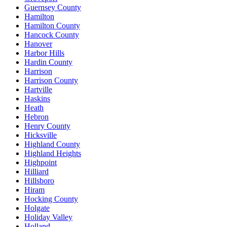
Guernsey County
Hamilton
Hamilton County
Hancock County
Hanover
Harbor Hills
Hardin County
Harrison
Harrison County
Hartville
Haskins
Heath
Hebron
Henry County
Hicksville
Highland County
Highland Heights
Highpoint
Hilliard
Hillsboro
Hiram
Hocking County
Holgate
Holiday Valley
Holland