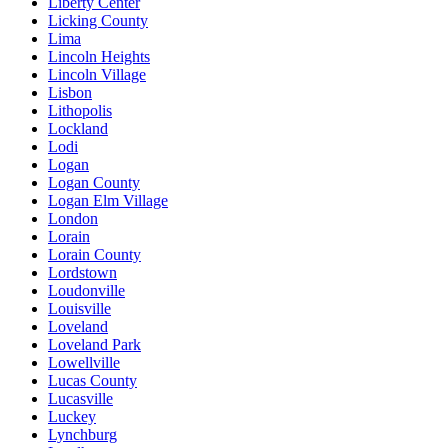
Liberty Center
Licking County
Lima
Lincoln Heights
Lincoln Village
Lisbon
Lithopolis
Lockland
Lodi
Logan
Logan County
Logan Elm Village
London
Lorain
Lorain County
Lordstown
Loudonville
Louisville
Loveland
Loveland Park
Lowellville
Lucas County
Lucasville
Luckey
Lynchburg