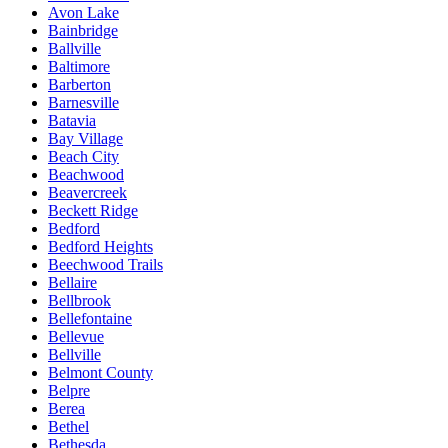
Avon Lake
Bainbridge
Ballville
Baltimore
Barberton
Barnesville
Batavia
Bay Village
Beach City
Beachwood
Beavercreek
Beckett Ridge
Bedford
Bedford Heights
Beechwood Trails
Bellaire
Bellbrook
Bellefontaine
Bellevue
Bellville
Belmont County
Belpre
Berea
Bethel
Bethesda