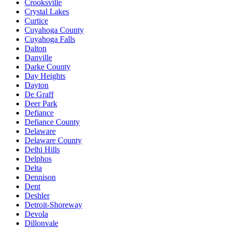
Crooksville
Crystal Lakes
Curtice
Cuyahoga County
Cuyahoga Falls
Dalton
Danville
Darke County
Day Heights
Dayton
De Graff
Deer Park
Defiance
Defiance County
Delaware
Delaware County
Delhi Hills
Delphos
Delta
Dennison
Dent
Deshler
Detroit-Shoreway
Devola
Dillonvale