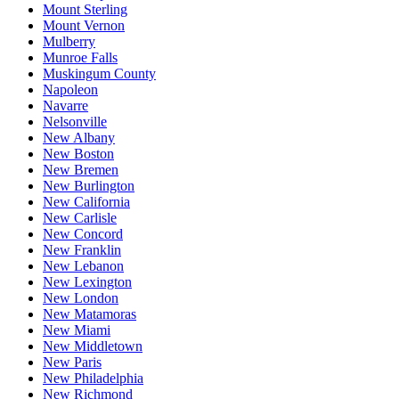
Mount Sterling
Mount Vernon
Mulberry
Munroe Falls
Muskingum County
Napoleon
Navarre
Nelsonville
New Albany
New Boston
New Bremen
New Burlington
New California
New Carlisle
New Concord
New Franklin
New Lebanon
New Lexington
New London
New Matamoras
New Miami
New Middletown
New Paris
New Philadelphia
New Richmond