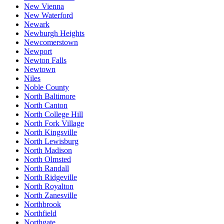
New Vienna
New Waterford
Newark
Newburgh Heights
Newcomerstown
Newport
Newton Falls
Newtown
Niles
Noble County
North Baltimore
North Canton
North College Hill
North Fork Village
North Kingsville
North Lewisburg
North Madison
North Olmsted
North Randall
North Ridgeville
North Royalton
North Zanesville
Northbrook
Northfield
Northgate