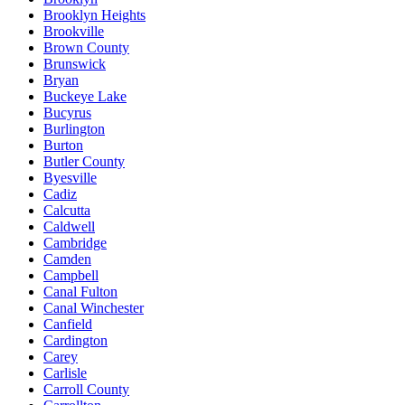
Brooklyn Heights
Brookville
Brown County
Brunswick
Bryan
Buckeye Lake
Bucyrus
Burlington
Burton
Butler County
Byesville
Cadiz
Calcutta
Caldwell
Cambridge
Camden
Campbell
Canal Fulton
Canal Winchester
Canfield
Cardington
Carey
Carlisle
Carroll County