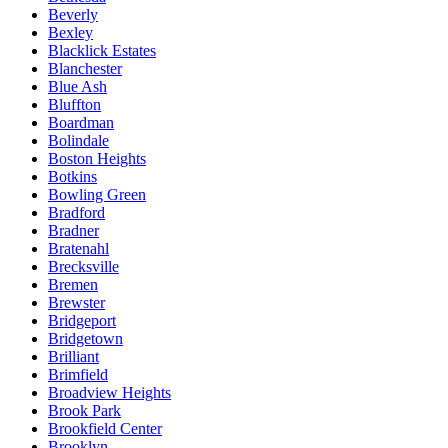
Beverly
Bexley
Blacklick Estates
Blanchester
Blue Ash
Bluffton
Boardman
Bolindale
Boston Heights
Botkins
Bowling Green
Bradford
Bradner
Bratenahl
Brecksville
Bremen
Brewster
Bridgeport
Bridgetown
Brilliant
Brimfield
Broadview Heights
Brook Park
Brookfield Center
Brooklyn