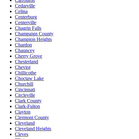
Carrollton
Cedarville
Celina
Centerburg
Centerville
Chagrin Falls
Champaign County
Champion Heights
Chardon
Chauncey
Cherry Grove
Chesterland
Cheviot
Chillicothe
Choctaw Lake
Churchill
Cincinnati
Circleville
Clark County
Clark-Fulton
Clayton
Clermont County
Cleveland
Cleveland Heights
Cleves