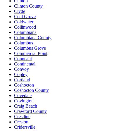
Clinton
Clinton County
Clyde
Coal Grove
Coldwater
Collinwood
Columbiana
Columbiana County
Columbus
Columbus Grove
Commercial Point
Conneaut
Continental
Convoy
Copley
Cortland
Coshocton
Coshocton County
Covedale
Covington
Craig Beach
Crawford County
Crestline
Creston
Cridersville