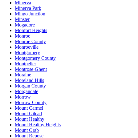
Minerva
Minerva Park
Mingo Junction
Minster
Mogadore
Monfort Heights
Monroe
Monroe County
Monroeville
Montgomery
Montgomery County
Montpelier
Montrose-Ghent
Moraine
Moreland Hills
Morgan County
Morgandale
Morrow
Morrow County
Mount Carmel
Mount Gilead
Mount Healthy
Mount Healthy Heights
Mount Orab
Mount Repose