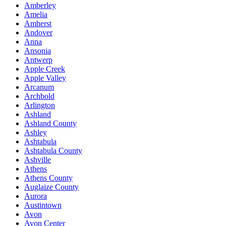
Amberley
Amelia
Amherst
Andover
Anna
Ansonia
Antwerp
Apple Creek
Apple Valley
Arcanum
Archbold
Arlington
Ashland
Ashland County
Ashley
Ashtabula
Ashtabula County
Ashville
Athens
Athens County
Auglaize County
Aurora
Austintown
Avon
Avon Center