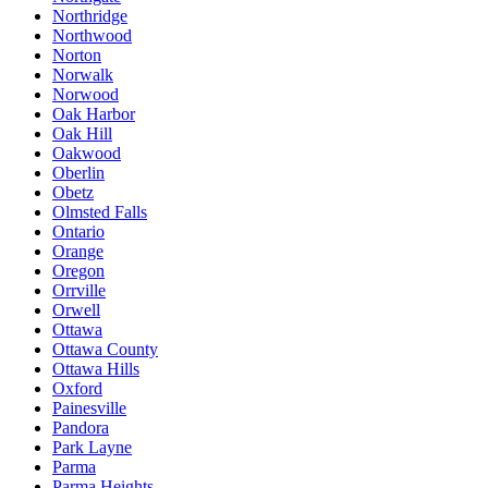
Northridge
Northwood
Norton
Norwalk
Norwood
Oak Harbor
Oak Hill
Oakwood
Oberlin
Obetz
Olmsted Falls
Ontario
Orange
Oregon
Orrville
Orwell
Ottawa
Ottawa County
Ottawa Hills
Oxford
Painesville
Pandora
Park Layne
Parma
Parma Heights