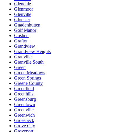
Glendale
Glenmoor
Glenville
Glouster
Gnadenhutten
Golf Manor
Goshen
Grafton
Grandview
Grandview Heights
Granville
Granville South
Green
Green Meadows
Green Springs
Greene County
Greenfield
Greenhills
Greensburg
Greentown
Greenville
Greenwich
Groesbeck
Grove City
Groveport