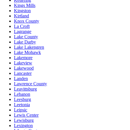
Kettering
Kings Mills
Kingston
Kirtland
Knox County
La Croft
Lagrange
Lake County
Lake Darby
Lake Lakengren
Lake Mohawk
Lakemore
Lakeview
Lakewood
Lancaster
Landen
Lawrence County
Leavittsburg
Lebanon
Leesburg
Leetonia
Leipsic
Lewis Center
Lewisburg
Lexington