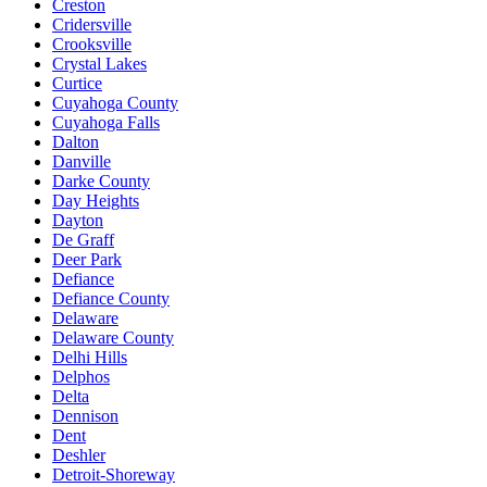
Creston
Cridersville
Crooksville
Crystal Lakes
Curtice
Cuyahoga County
Cuyahoga Falls
Dalton
Danville
Darke County
Day Heights
Dayton
De Graff
Deer Park
Defiance
Defiance County
Delaware
Delaware County
Delhi Hills
Delphos
Delta
Dennison
Dent
Deshler
Detroit-Shoreway