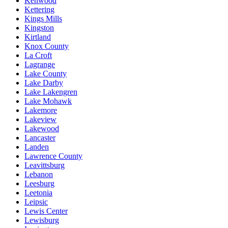
Kenwood
Kettering
Kings Mills
Kingston
Kirtland
Knox County
La Croft
Lagrange
Lake County
Lake Darby
Lake Lakengren
Lake Mohawk
Lakemore
Lakeview
Lakewood
Lancaster
Landen
Lawrence County
Leavittsburg
Lebanon
Leesburg
Leetonia
Leipsic
Lewis Center
Lewisburg