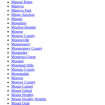
Mineral Ridge
Minerva
Minerva Park
Mingo Junction
Minster
Mogadore
Monfort Heights
Monroe
Monroe County
Monroeville
Montgomery
Montgomery County
Montpelier
Montrose-Ghent
Moraine
Moreland Hills
Morgan County
Morgandale
Morrow
Morrow County
Mount Carmel
Mount Gilead
Mount Healthy
Mount Healthy Heights
Mount Orab