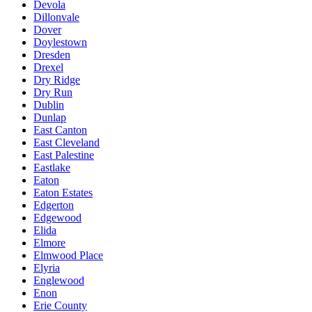
Devola
Dillonvale
Dover
Doylestown
Dresden
Drexel
Dry Ridge
Dry Run
Dublin
Dunlap
East Canton
East Cleveland
East Palestine
Eastlake
Eaton
Eaton Estates
Edgerton
Edgewood
Elida
Elmore
Elmwood Place
Elyria
Englewood
Enon
Erie County