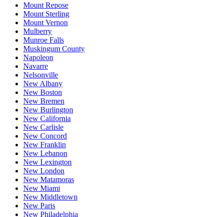
Mount Repose
Mount Sterling
Mount Vernon
Mulberry
Munroe Falls
Muskingum County
Napoleon
Navarre
Nelsonville
New Albany
New Boston
New Bremen
New Burlington
New California
New Carlisle
New Concord
New Franklin
New Lebanon
New Lexington
New London
New Matamoras
New Miami
New Middletown
New Paris
New Philadelphia