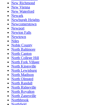
New Richmond
New Vienna
New Waterford
Newark
Newburgh Heights
Newcomerstown
Newport
Newton Falls
Newtown
Niles
Noble County
North Baltimore
North Canton
North College Hill
North Fork Village
North Kingsville
North Lewisburg
North Madison
North Olmsted
North Randall
North Ridgeville
North Royalton
North Zanesville
Northbrook
Northfield