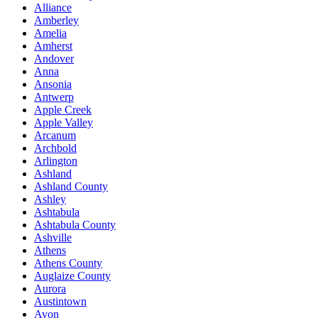
Alliance
Amberley
Amelia
Amherst
Andover
Anna
Ansonia
Antwerp
Apple Creek
Apple Valley
Arcanum
Archbold
Arlington
Ashland
Ashland County
Ashley
Ashtabula
Ashtabula County
Ashville
Athens
Athens County
Auglaize County
Aurora
Austintown
Avon