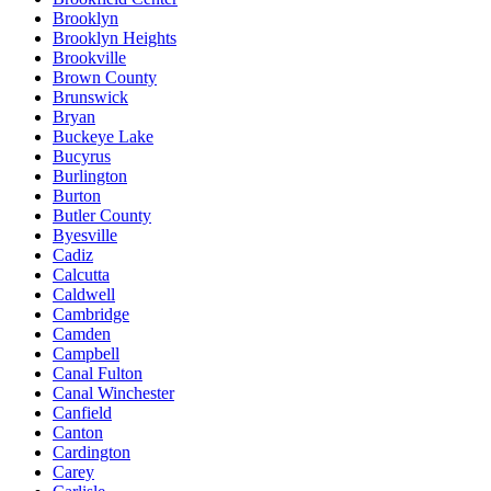
Brooklyn
Brooklyn Heights
Brookville
Brown County
Brunswick
Bryan
Buckeye Lake
Bucyrus
Burlington
Burton
Butler County
Byesville
Cadiz
Calcutta
Caldwell
Cambridge
Camden
Campbell
Canal Fulton
Canal Winchester
Canfield
Canton
Cardington
Carey