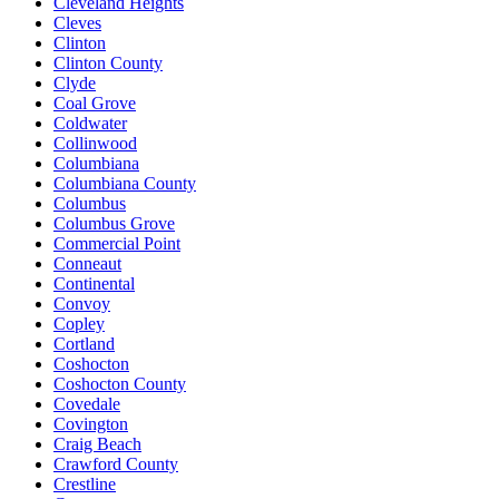
Cleveland Heights
Cleves
Clinton
Clinton County
Clyde
Coal Grove
Coldwater
Collinwood
Columbiana
Columbiana County
Columbus
Columbus Grove
Commercial Point
Conneaut
Continental
Convoy
Copley
Cortland
Coshocton
Coshocton County
Covedale
Covington
Craig Beach
Crawford County
Crestline