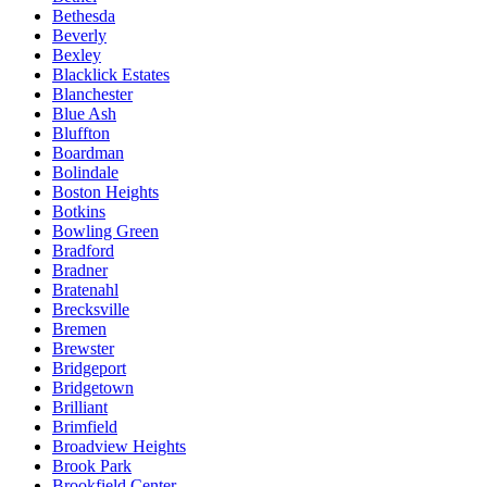
Bethesda
Beverly
Bexley
Blacklick Estates
Blanchester
Blue Ash
Bluffton
Boardman
Bolindale
Boston Heights
Botkins
Bowling Green
Bradford
Bradner
Bratenahl
Brecksville
Bremen
Brewster
Bridgeport
Bridgetown
Brilliant
Brimfield
Broadview Heights
Brook Park
Brookfield Center