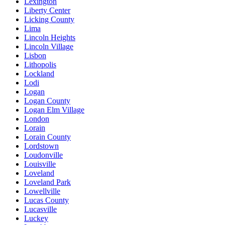
Lexington
Liberty Center
Licking County
Lima
Lincoln Heights
Lincoln Village
Lisbon
Lithopolis
Lockland
Lodi
Logan
Logan County
Logan Elm Village
London
Lorain
Lorain County
Lordstown
Loudonville
Louisville
Loveland
Loveland Park
Lowellville
Lucas County
Lucasville
Luckey