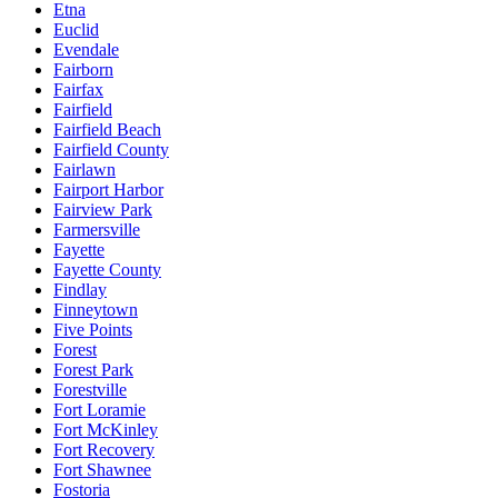
Etna
Euclid
Evendale
Fairborn
Fairfax
Fairfield
Fairfield Beach
Fairfield County
Fairlawn
Fairport Harbor
Fairview Park
Farmersville
Fayette
Fayette County
Findlay
Finneytown
Five Points
Forest
Forest Park
Forestville
Fort Loramie
Fort McKinley
Fort Recovery
Fort Shawnee
Fostoria