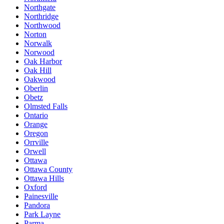
Northgate
Northridge
Northwood
Norton
Norwalk
Norwood
Oak Harbor
Oak Hill
Oakwood
Oberlin
Obetz
Olmsted Falls
Ontario
Orange
Oregon
Orrville
Orwell
Ottawa
Ottawa County
Ottawa Hills
Oxford
Painesville
Pandora
Park Layne
Parma