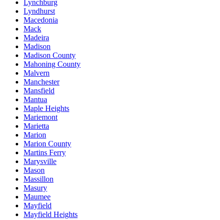
Lynchburg
Lyndhurst
Macedonia
Mack
Madeira
Madison
Madison County
Mahoning County
Malvern
Manchester
Mansfield
Mantua
Maple Heights
Mariemont
Marietta
Marion
Marion County
Martins Ferry
Marysville
Mason
Massillon
Masury
Maumee
Mayfield
Mayfield Heights