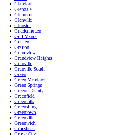
Glandorf
Glendale
Glenmoor
Glenville
Glouster
Gnadenhutten
Golf Manor
Goshen
Grafton
Grandview
Grandview Heights
Granville
Granville South
Green
Green Meadows
Green Springs
Greene County
Greenfield
Greenhills
Greensburg
Greentown
Greenville
Greenwich
Groesbeck
Grove City