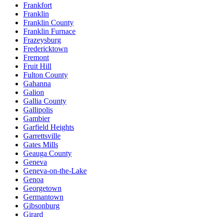
Frankfort
Franklin
Franklin County
Franklin Furnace
Frazeysburg
Fredericktown
Fremont
Fruit Hill
Fulton County
Gahanna
Galion
Gallia County
Gallipolis
Gambier
Garfield Heights
Garrettsville
Gates Mills
Geauga County
Geneva
Geneva-on-the-Lake
Genoa
Georgetown
Germantown
Gibsonburg
Girard