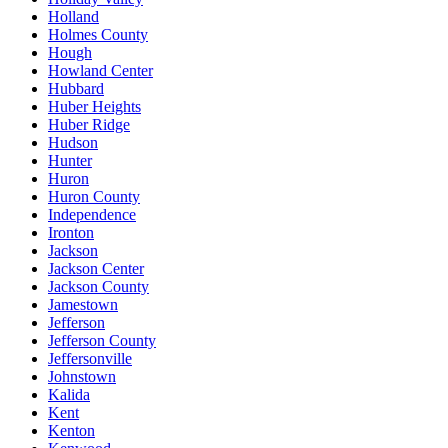
Holland
Holmes County
Hough
Howland Center
Hubbard
Huber Heights
Huber Ridge
Hudson
Hunter
Huron
Huron County
Independence
Ironton
Jackson
Jackson Center
Jackson County
Jamestown
Jefferson
Jefferson County
Jeffersonville
Johnstown
Kalida
Kent
Kenton