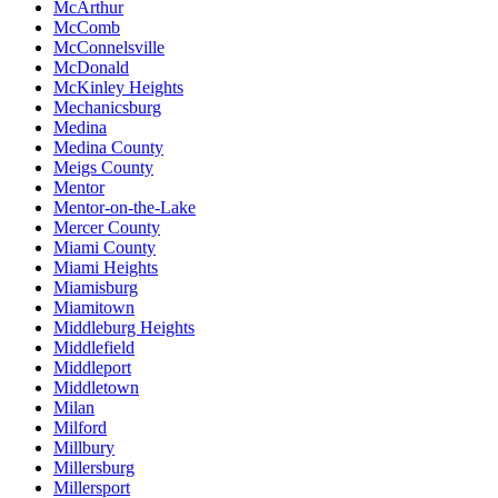
McArthur
McComb
McConnelsville
McDonald
McKinley Heights
Mechanicsburg
Medina
Medina County
Meigs County
Mentor
Mentor-on-the-Lake
Mercer County
Miami County
Miami Heights
Miamisburg
Miamitown
Middleburg Heights
Middlefield
Middleport
Middletown
Milan
Milford
Millbury
Millersburg
Millersport