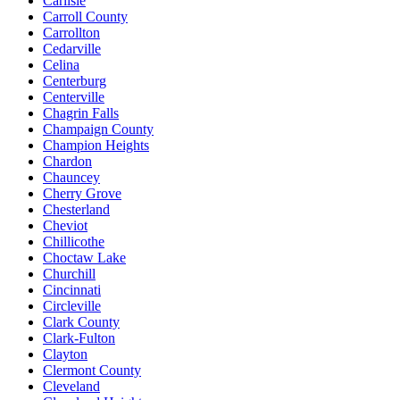
Carlisle
Carroll County
Carrollton
Cedarville
Celina
Centerburg
Centerville
Chagrin Falls
Champaign County
Champion Heights
Chardon
Chauncey
Cherry Grove
Chesterland
Cheviot
Chillicothe
Choctaw Lake
Churchill
Cincinnati
Circleville
Clark County
Clark-Fulton
Clayton
Clermont County
Cleveland