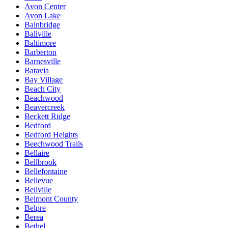
Avon Center
Avon Lake
Bainbridge
Ballville
Baltimore
Barberton
Barnesville
Batavia
Bay Village
Beach City
Beachwood
Beavercreek
Beckett Ridge
Bedford
Bedford Heights
Beechwood Trails
Bellaire
Bellbrook
Bellefontaine
Bellevue
Bellville
Belmont County
Belpre
Berea
Bethel