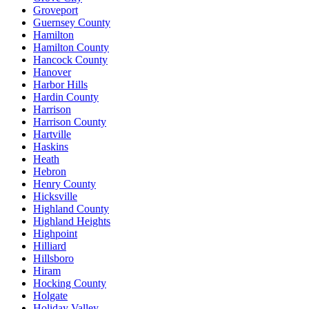
Groveport
Guernsey County
Hamilton
Hamilton County
Hancock County
Hanover
Harbor Hills
Hardin County
Harrison
Harrison County
Hartville
Haskins
Heath
Hebron
Henry County
Hicksville
Highland County
Highland Heights
Highpoint
Hilliard
Hillsboro
Hiram
Hocking County
Holgate
Holiday Valley