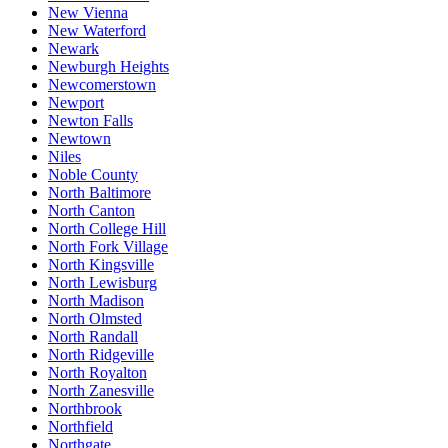
New Vienna
New Waterford
Newark
Newburgh Heights
Newcomerstown
Newport
Newton Falls
Newtown
Niles
Noble County
North Baltimore
North Canton
North College Hill
North Fork Village
North Kingsville
North Lewisburg
North Madison
North Olmsted
North Randall
North Ridgeville
North Royalton
North Zanesville
Northbrook
Northfield
Northgate