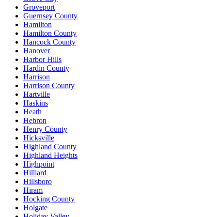
Groveport
Guernsey County
Hamilton
Hamilton County
Hancock County
Hanover
Harbor Hills
Hardin County
Harrison
Harrison County
Hartville
Haskins
Heath
Hebron
Henry County
Hicksville
Highland County
Highland Heights
Highpoint
Hilliard
Hillsboro
Hiram
Hocking County
Holgate
Holiday Valley