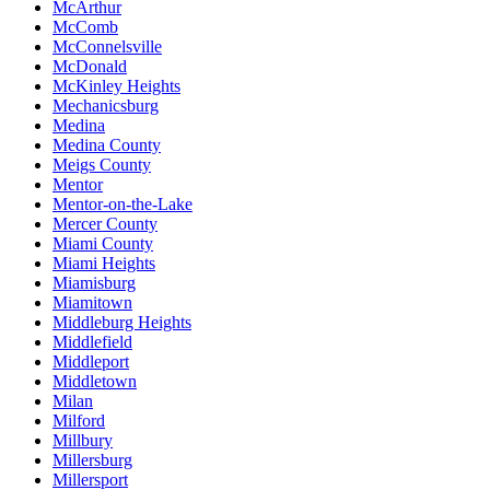
McArthur
McComb
McConnelsville
McDonald
McKinley Heights
Mechanicsburg
Medina
Medina County
Meigs County
Mentor
Mentor-on-the-Lake
Mercer County
Miami County
Miami Heights
Miamisburg
Miamitown
Middleburg Heights
Middlefield
Middleport
Middletown
Milan
Milford
Millbury
Millersburg
Millersport