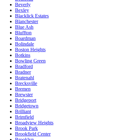
Beverly
Bexley
Blacklick Estates
Blanchester
Blue Ash
Bluffton
Boardman
Bolindale
Boston Heights
Botkins
Bowling Green
Bradford
Bradner
Bratenahl
Brecksville
Bremen
Brewster
Bridgeport
Bridgetown
Brilliant
Brimfield
Broadview Heights
Brook Park
Brookfield Center
Brooklyn