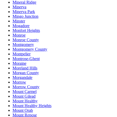
Mineral Ridge
Minerva
Minerva Park
Mingo Junction
Minster
Mogadore
Monfort Heights
Monroe
Monroe County
Montgomery
Montgomery County
Montpelier
Montrose-Ghent
Moraine
Moreland Hills
Morgan County
Morgandale
Morrow
Morrow County
Mount Carmel
Mount Gilead
Mount Healthy
Mount Healthy Heights
Mount Orab
Mount Repose