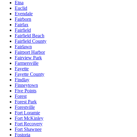
Etna
Euclid
Evendale
Fairborn
Fairfax
Fairfield
Fairfield Beach
Fairfield County
Fairlawn
Fairport Harbor
Fairview Park
Farmersville
Fayette
Fayette County
Findlay
Finneytown
Five Points
Forest
Forest Park
Forestville
Fort Loramie
Fort McKinley
Fort Recovery
Fort Shawnee
Fostoria