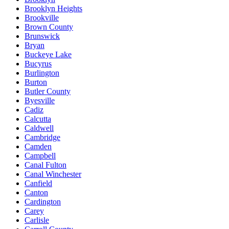
Brooklyn Heights
Brookville
Brown County
Brunswick
Bryan
Buckeye Lake
Bucyrus
Burlington
Burton
Butler County
Byesville
Cadiz
Calcutta
Caldwell
Cambridge
Camden
Campbell
Canal Fulton
Canal Winchester
Canfield
Canton
Cardington
Carey
Carlisle