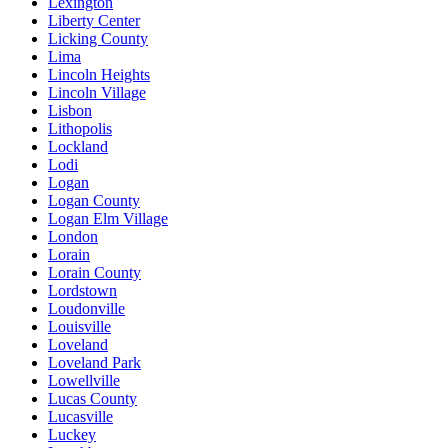
Lexington
Liberty Center
Licking County
Lima
Lincoln Heights
Lincoln Village
Lisbon
Lithopolis
Lockland
Lodi
Logan
Logan County
Logan Elm Village
London
Lorain
Lorain County
Lordstown
Loudonville
Louisville
Loveland
Loveland Park
Lowellville
Lucas County
Lucasville
Luckey