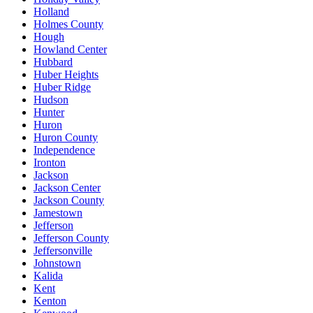
Holland
Holmes County
Hough
Howland Center
Hubbard
Huber Heights
Huber Ridge
Hudson
Hunter
Huron
Huron County
Independence
Ironton
Jackson
Jackson Center
Jackson County
Jamestown
Jefferson
Jefferson County
Jeffersonville
Johnstown
Kalida
Kent
Kenton