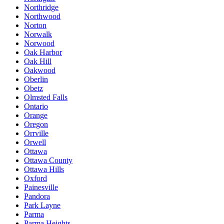
Northridge
Northwood
Norton
Norwalk
Norwood
Oak Harbor
Oak Hill
Oakwood
Oberlin
Obetz
Olmsted Falls
Ontario
Orange
Oregon
Orrville
Orwell
Ottawa
Ottawa County
Ottawa Hills
Oxford
Painesville
Pandora
Park Layne
Parma
Parma Heights