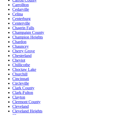
Carroll County
Carrollton
Cedarville
Celina
Centerburg
Centerville
Chagrin Falls
Champaign County
Champion Heights
Chardon
Chauncey
Cherry Grove
Chesterland
Cheviot
Chillicothe
Choctaw Lake
Churchill
Cincinnati
Circleville
Clark County
Clark-Fulton
Clayton
Clermont County
Cleveland
Cleveland Heights