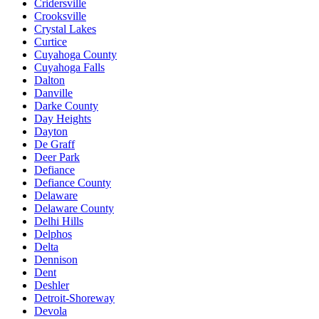
Cridersville
Crooksville
Crystal Lakes
Curtice
Cuyahoga County
Cuyahoga Falls
Dalton
Danville
Darke County
Day Heights
Dayton
De Graff
Deer Park
Defiance
Defiance County
Delaware
Delaware County
Delhi Hills
Delphos
Delta
Dennison
Dent
Deshler
Detroit-Shoreway
Devola