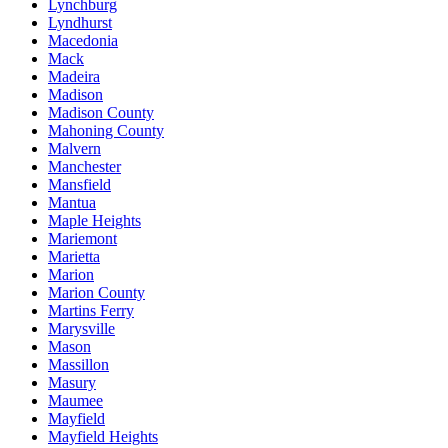
Lynchburg
Lyndhurst
Macedonia
Mack
Madeira
Madison
Madison County
Mahoning County
Malvern
Manchester
Mansfield
Mantua
Maple Heights
Mariemont
Marietta
Marion
Marion County
Martins Ferry
Marysville
Mason
Massillon
Masury
Maumee
Mayfield
Mayfield Heights