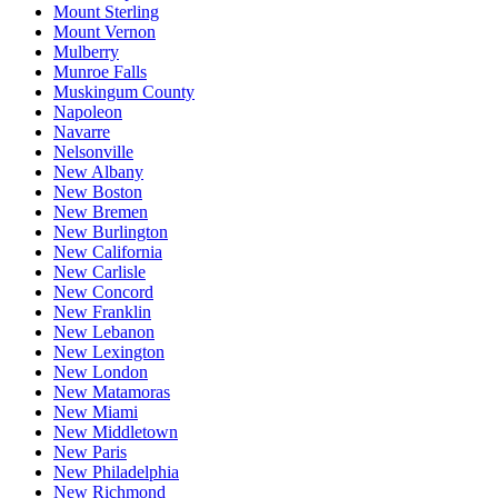
Mount Sterling
Mount Vernon
Mulberry
Munroe Falls
Muskingum County
Napoleon
Navarre
Nelsonville
New Albany
New Boston
New Bremen
New Burlington
New California
New Carlisle
New Concord
New Franklin
New Lebanon
New Lexington
New London
New Matamoras
New Miami
New Middletown
New Paris
New Philadelphia
New Richmond