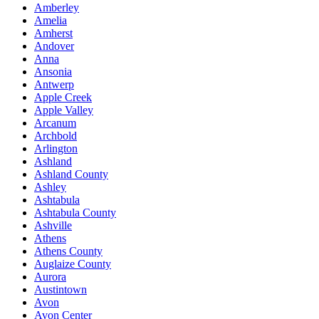
Amberley
Amelia
Amherst
Andover
Anna
Ansonia
Antwerp
Apple Creek
Apple Valley
Arcanum
Archbold
Arlington
Ashland
Ashland County
Ashley
Ashtabula
Ashtabula County
Ashville
Athens
Athens County
Auglaize County
Aurora
Austintown
Avon
Avon Center