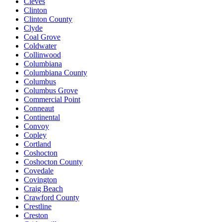
Cleves
Clinton
Clinton County
Clyde
Coal Grove
Coldwater
Collinwood
Columbiana
Columbiana County
Columbus
Columbus Grove
Commercial Point
Conneaut
Continental
Convoy
Copley
Cortland
Coshocton
Coshocton County
Covedale
Covington
Craig Beach
Crawford County
Crestline
Creston