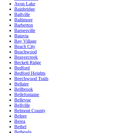
Avon Lake
Bainbridge
Ballville
Baltimore
Barberton
Barnesville
Batavia
Bay Village
Beach City
Beachwood
Beavercreek
Beckett Ridge
Bedford
Bedford Heights
Beechwood Trails
Bellaire
Bellbrook
Bellefontaine
Bellevue
Bellville
Belmont County
Belpre
Berea
Bethel
Bethesda