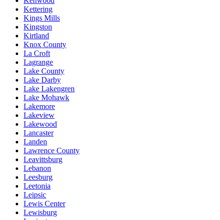
Kenwood
Kettering
Kings Mills
Kingston
Kirtland
Knox County
La Croft
Lagrange
Lake County
Lake Darby
Lake Lakengren
Lake Mohawk
Lakemore
Lakeview
Lakewood
Lancaster
Landen
Lawrence County
Leavittsburg
Lebanon
Leesburg
Leetonia
Leipsic
Lewis Center
Lewisburg