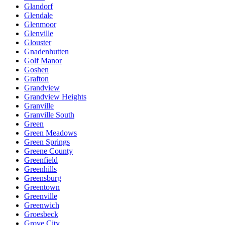
Glandorf
Glendale
Glenmoor
Glenville
Glouster
Gnadenhutten
Golf Manor
Goshen
Grafton
Grandview
Grandview Heights
Granville
Granville South
Green
Green Meadows
Green Springs
Greene County
Greenfield
Greenhills
Greensburg
Greentown
Greenville
Greenwich
Groesbeck
Grove City