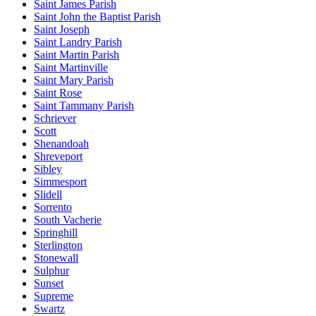
Saint James Parish
Saint John the Baptist Parish
Saint Joseph
Saint Landry Parish
Saint Martin Parish
Saint Martinville
Saint Mary Parish
Saint Rose
Saint Tammany Parish
Schriever
Scott
Shenandoah
Shreveport
Sibley
Simmesport
Slidell
Sorrento
South Vacherie
Springhill
Sterlington
Stonewall
Sulphur
Sunset
Supreme
Swartz