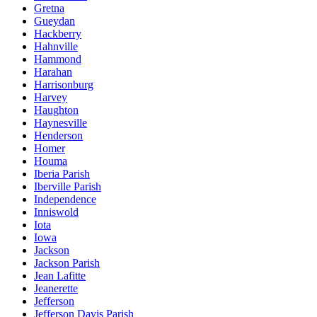
Gretna
Gueydan
Hackberry
Hahnville
Hammond
Harahan
Harrisonburg
Harvey
Haughton
Haynesville
Henderson
Homer
Houma
Iberia Parish
Iberville Parish
Independence
Inniswold
Iota
Iowa
Jackson
Jackson Parish
Jean Lafitte
Jeanerette
Jefferson
Jefferson Davis Parish