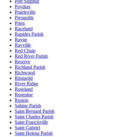
Port Sulphur
Poydras
Prairieville
Presquille
Prien
Raceland
Rapides Parish
Rayne
Rayville
Red Chute
Red River Parish
Reserve
Richland Parish
Richwood
Ringgold
River Ridge
Roseland
Rosepine
Ruston
Sabine Parish
Saint Bernard Parish
Saint Charles Parish
Saint Francisville
Saint Gabriel
Saint Helena Parish