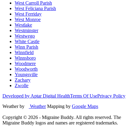
West Carroll Parish
West Feliciana Parish
West Ferriday
West Monroe
Westlake
Westminster
Westwego
White Castle
Winn Parish
Winnfield
Winnsboro
Woodmere
Woodworth
Youngsville
Zachary
Zwolle
Developed by Aptar Digital Health
Terms Of Use
Privacy Policy
Weather by
Weather
Mapping by
Google Maps
Copyright ©
2026
- Migraine Buddy. All rights reserved. The
Migraine Buddy logos and names are registered trademarks.