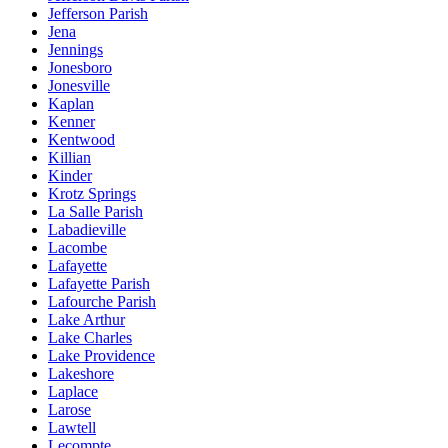
Jefferson Parish
Jena
Jennings
Jonesboro
Jonesville
Kaplan
Kenner
Kentwood
Killian
Kinder
Krotz Springs
La Salle Parish
Labadieville
Lacombe
Lafayette
Lafayette Parish
Lafourche Parish
Lake Arthur
Lake Charles
Lake Providence
Lakeshore
Laplace
Larose
Lawtell
Lecompte