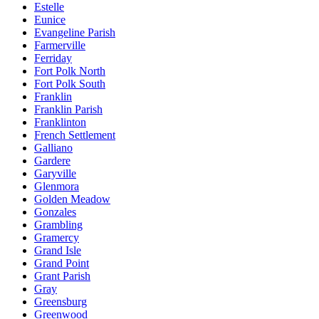
Estelle
Eunice
Evangeline Parish
Farmerville
Ferriday
Fort Polk North
Fort Polk South
Franklin
Franklin Parish
Franklinton
French Settlement
Galliano
Gardere
Garyville
Glenmora
Golden Meadow
Gonzales
Grambling
Gramercy
Grand Isle
Grand Point
Grant Parish
Gray
Greensburg
Greenwood