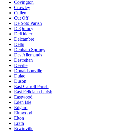
Covington
Crowley
Cullen
Cut Off
De Soto Parish
DeQuincy
DeRidder
Delcambre
Delhi
Denham Springs
Des Allemands
Destrehan
Deville
Donaldsonville
Dulac
Duson
East Carroll Parish
East Feliciana Parish
Eastwood
Eden Isle
Edgard
Elmwood
Elton
Erath
Erwinville