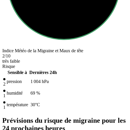
Indice Météo de la Migraine et Maux de tête
2
/10
très faible
Risque
Sensible à
Dernières 24h
pression
1 004
hPa
2
humidité
69 %
1
température
30
°C
1
Prévisions du risque de migraine pour les
24 prochaines heures