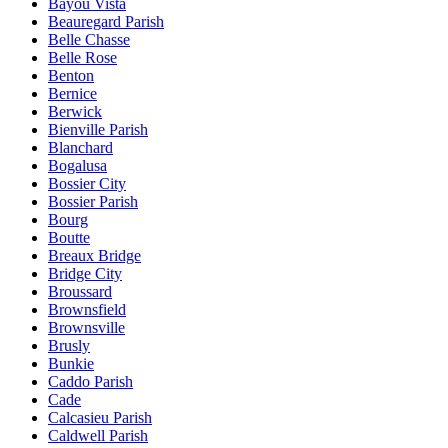
Bayou Vista
Beauregard Parish
Belle Chasse
Belle Rose
Benton
Bernice
Berwick
Bienville Parish
Blanchard
Bogalusa
Bossier City
Bossier Parish
Bourg
Boutte
Breaux Bridge
Bridge City
Broussard
Brownsfield
Brownsville
Brusly
Bunkie
Caddo Parish
Cade
Calcasieu Parish
Caldwell Parish