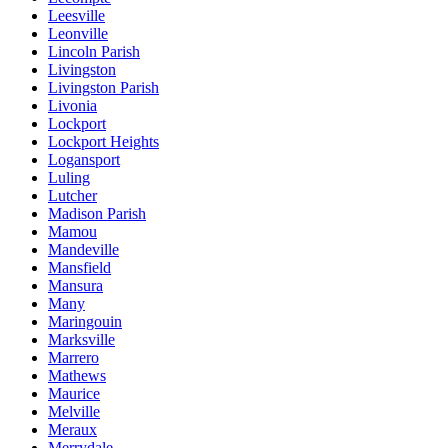
Leesville
Leonville
Lincoln Parish
Livingston
Livingston Parish
Livonia
Lockport
Lockport Heights
Logansport
Luling
Lutcher
Madison Parish
Mamou
Mandeville
Mansfield
Mansura
Many
Maringouin
Marksville
Marrero
Mathews
Maurice
Melville
Meraux
Merrydale