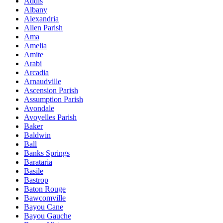
Addis
Albany
Alexandria
Allen Parish
Ama
Amelia
Amite
Arabi
Arcadia
Arnaudville
Ascension Parish
Assumption Parish
Avondale
Avoyelles Parish
Baker
Baldwin
Ball
Banks Springs
Barataria
Basile
Bastrop
Baton Rouge
Bawcomville
Bayou Cane
Bayou Gauche