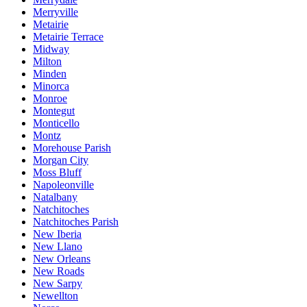
Merryville
Metairie
Metairie Terrace
Midway
Milton
Minden
Minorca
Monroe
Montegut
Monticello
Montz
Morehouse Parish
Morgan City
Moss Bluff
Napoleonville
Natalbany
Natchitoches
Natchitoches Parish
New Iberia
New Llano
New Orleans
New Roads
New Sarpy
Newellton