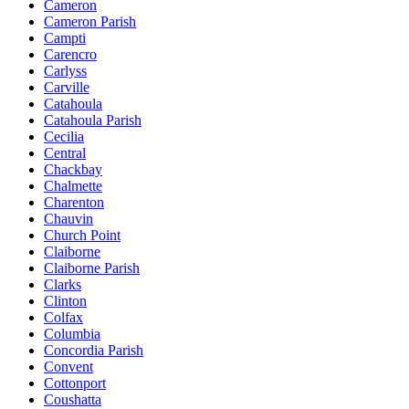
Cameron
Cameron Parish
Campti
Carencro
Carlyss
Carville
Catahoula
Catahoula Parish
Cecilia
Central
Chackbay
Chalmette
Charenton
Chauvin
Church Point
Claiborne
Claiborne Parish
Clarks
Clinton
Colfax
Columbia
Concordia Parish
Convent
Cottonport
Coushatta