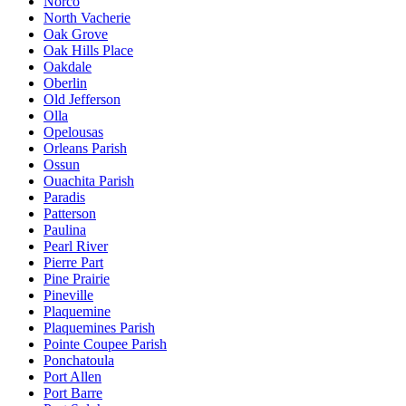
Norco
North Vacherie
Oak Grove
Oak Hills Place
Oakdale
Oberlin
Old Jefferson
Olla
Opelousas
Orleans Parish
Ossun
Ouachita Parish
Paradis
Patterson
Paulina
Pearl River
Pierre Part
Pine Prairie
Pineville
Plaquemine
Plaquemines Parish
Pointe Coupee Parish
Ponchatoula
Port Allen
Port Barre