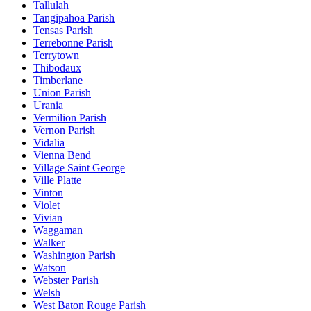
Tallulah
Tangipahoa Parish
Tensas Parish
Terrebonne Parish
Terrytown
Thibodaux
Timberlane
Union Parish
Urania
Vermilion Parish
Vernon Parish
Vidalia
Vienna Bend
Village Saint George
Ville Platte
Vinton
Violet
Vivian
Waggaman
Walker
Washington Parish
Watson
Webster Parish
Welsh
West Baton Rouge Parish