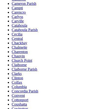
Cameron Parish
Campti
Carencro
Carlyss
Carville
Catahoula
Catahoula Parish
Cecilia
Central
Chackbay
Chalmette
Charenton
Chauvin
Church Point
Claiborne
Claiborne Parish
Clarks
Clinton
Colfax
Columbia
Concordia Parish
Convent
Cottonport
Coushatta
Covington