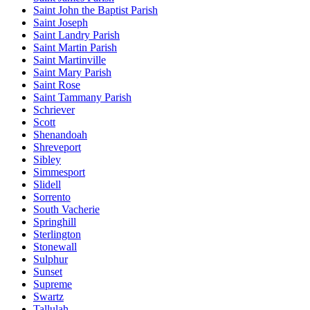
Saint John the Baptist Parish
Saint Joseph
Saint Landry Parish
Saint Martin Parish
Saint Martinville
Saint Mary Parish
Saint Rose
Saint Tammany Parish
Schriever
Scott
Shenandoah
Shreveport
Sibley
Simmesport
Slidell
Sorrento
South Vacherie
Springhill
Sterlington
Stonewall
Sulphur
Sunset
Supreme
Swartz
Tallulah