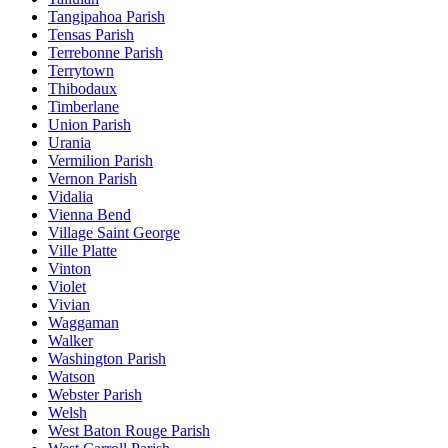
Tangipahoa Parish
Tensas Parish
Terrebonne Parish
Terrytown
Thibodaux
Timberlane
Union Parish
Urania
Vermilion Parish
Vernon Parish
Vidalia
Vienna Bend
Village Saint George
Ville Platte
Vinton
Violet
Vivian
Waggaman
Walker
Washington Parish
Watson
Webster Parish
Welsh
West Baton Rouge Parish