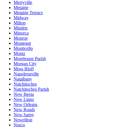
Merryville
Metairie
Metairie Terrace
Midway
Milton
Minden
Minorca
Monroe
Montegut
Monticello
Montz
Morehouse Parish
Morgan City
Moss Bluff
Napoleonville
Natalbany
Natchitoches
Natchitoches Parish
New Iberia
New Llano
New Orleans
New Roads
New Sarpy
Newellton
Norco