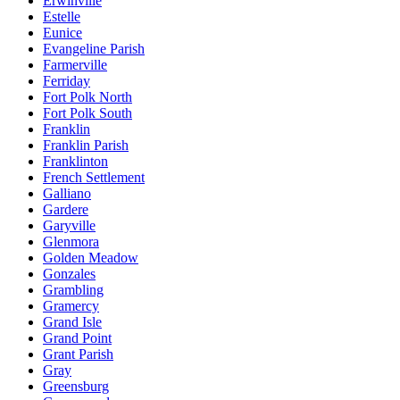
Erwinville
Estelle
Eunice
Evangeline Parish
Farmerville
Ferriday
Fort Polk North
Fort Polk South
Franklin
Franklin Parish
Franklinton
French Settlement
Galliano
Gardere
Garyville
Glenmora
Golden Meadow
Gonzales
Grambling
Gramercy
Grand Isle
Grand Point
Grant Parish
Gray
Greensburg