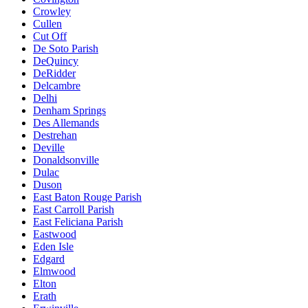
Crowley
Cullen
Cut Off
De Soto Parish
DeQuincy
DeRidder
Delcambre
Delhi
Denham Springs
Des Allemands
Destrehan
Deville
Donaldsonville
Dulac
Duson
East Baton Rouge Parish
East Carroll Parish
East Feliciana Parish
Eastwood
Eden Isle
Edgard
Elmwood
Elton
Erath