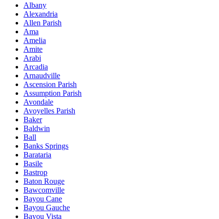
Albany
Alexandria
Allen Parish
Ama
Amelia
Amite
Arabi
Arcadia
Arnaudville
Ascension Parish
Assumption Parish
Avondale
Avoyelles Parish
Baker
Baldwin
Ball
Banks Springs
Barataria
Basile
Bastrop
Baton Rouge
Bawcomville
Bayou Cane
Bayou Gauche
Bayou Vista