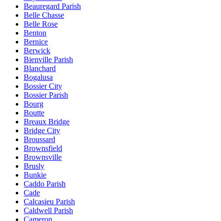
Beauregard Parish
Belle Chasse
Belle Rose
Benton
Bernice
Berwick
Bienville Parish
Blanchard
Bogalusa
Bossier City
Bossier Parish
Bourg
Boutte
Breaux Bridge
Bridge City
Broussard
Brownsfield
Brownsville
Brusly
Bunkie
Caddo Parish
Cade
Calcasieu Parish
Caldwell Parish
Cameron