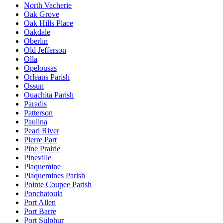
North Vacherie
Oak Grove
Oak Hills Place
Oakdale
Oberlin
Old Jefferson
Olla
Opelousas
Orleans Parish
Ossun
Ouachita Parish
Paradis
Patterson
Paulina
Pearl River
Pierre Part
Pine Prairie
Pineville
Plaquemine
Plaquemines Parish
Pointe Coupee Parish
Ponchatoula
Port Allen
Port Barre
Port Sulphur