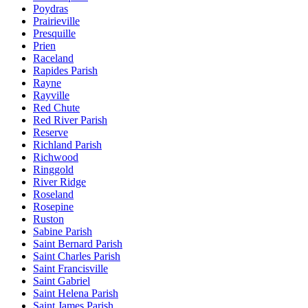
Poydras
Prairieville
Presquille
Prien
Raceland
Rapides Parish
Rayne
Rayville
Red Chute
Red River Parish
Reserve
Richland Parish
Richwood
Ringgold
River Ridge
Roseland
Rosepine
Ruston
Sabine Parish
Saint Bernard Parish
Saint Charles Parish
Saint Francisville
Saint Gabriel
Saint Helena Parish
Saint James Parish