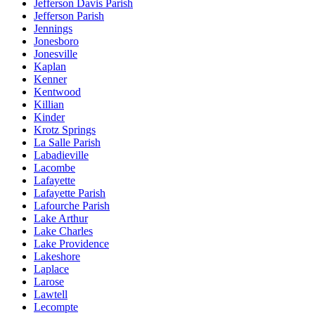
Jefferson Davis Parish
Jefferson Parish
Jennings
Jonesboro
Jonesville
Kaplan
Kenner
Kentwood
Killian
Kinder
Krotz Springs
La Salle Parish
Labadieville
Lacombe
Lafayette
Lafayette Parish
Lafourche Parish
Lake Arthur
Lake Charles
Lake Providence
Lakeshore
Laplace
Larose
Lawtell
Lecompte