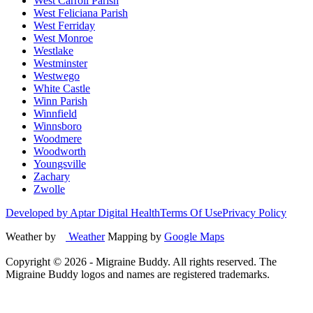
West Carroll Parish
West Feliciana Parish
West Ferriday
West Monroe
Westlake
Westminster
Westwego
White Castle
Winn Parish
Winnfield
Winnsboro
Woodmere
Woodworth
Youngsville
Zachary
Zwolle
Developed by Aptar Digital Health
Terms Of Use
Privacy Policy
Weather by
Weather
Mapping by
Google Maps
Copyright ©
2026
- Migraine Buddy. All rights reserved. The
Migraine Buddy logos and names are registered trademarks.