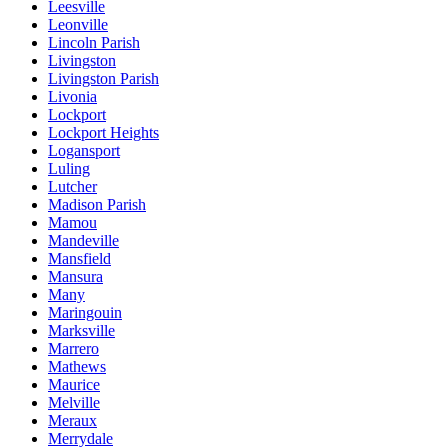
Leesville
Leonville
Lincoln Parish
Livingston
Livingston Parish
Livonia
Lockport
Lockport Heights
Logansport
Luling
Lutcher
Madison Parish
Mamou
Mandeville
Mansfield
Mansura
Many
Maringouin
Marksville
Marrero
Mathews
Maurice
Melville
Meraux
Merrydale