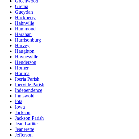
Greenwood
Gretna
Gueydan
Hackberry
Hahnville
Hammond
Harahan
Harrisonburg
Harvey
Haughton
Haynesville
Henderson
Homer
Houma
Iberia Parish
Iberville Parish
Independence
Inniswold
Iota
Iowa
Jackson
Jackson Parish
Jean Lafitte
Jeanerette
Jefferson