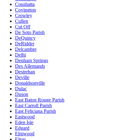
Coushatta
Covington
Crowley
Cullen
Cut Off
De Soto Parish
DeQuincy
DeRidder
Delcambre
Delhi
Denham Springs
Des Allemands
Destrehan
Deville
Donaldsonville
Dulac
Duson
East Baton Rouge Parish
East Carroll Parish
East Feliciana Parish
Eastwood
Eden Isle
Edgard
Elmwood
Elton