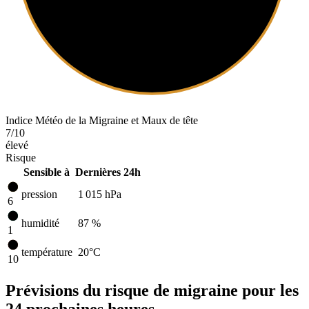
Indice Météo de la Migraine et Maux de tête
7
/10
élevé
Risque
Sensible à
Dernières 24h
pression
1 015
hPa
6
humidité
87 %
1
température
20
°C
10
Prévisions du risque de migraine pour les
24 prochaines heures