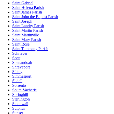
Saint Gabriel
Saint Helena Parish
Saint James Parish
Saint John the Baptist Parish
Saint Joseph
Saint Landry Parish
Saint Martin Parish
Saint Martinville
Saint Mary Parish
Saint Rose
Saint Tammany Parish
Schriever
Scott
Shenandoah
Shreveport
Sibley
Simmesport
Slidell
Sorrento
South Vacherie
Springhill
Sterlington
Stonewall
Sulphur
Sunset