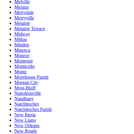
Melville
Meraux
Merrydale
Merryville
Metairie
Metairie Terrace
Midway
Milton
Minden
Minorca
Monroe
Montegut
Monticello
Montz
Morehouse Parish
Morgan City
Moss Bluff
Napoleonville
Natalbany
Natchitoches
Natchitoches Parish
New Iberia
New Llano
New Orleans
New Roads