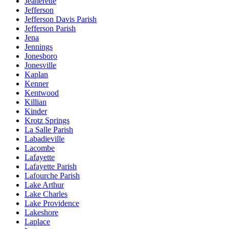
Jeanerette
Jefferson
Jefferson Davis Parish
Jefferson Parish
Jena
Jennings
Jonesboro
Jonesville
Kaplan
Kenner
Kentwood
Killian
Kinder
Krotz Springs
La Salle Parish
Labadieville
Lacombe
Lafayette
Lafayette Parish
Lafourche Parish
Lake Arthur
Lake Charles
Lake Providence
Lakeshore
Laplace