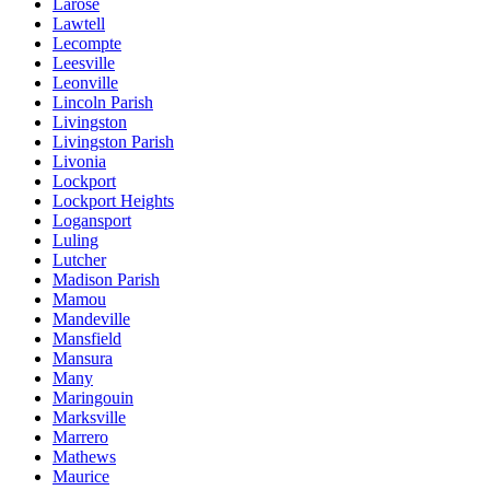
Larose
Lawtell
Lecompte
Leesville
Leonville
Lincoln Parish
Livingston
Livingston Parish
Livonia
Lockport
Lockport Heights
Logansport
Luling
Lutcher
Madison Parish
Mamou
Mandeville
Mansfield
Mansura
Many
Maringouin
Marksville
Marrero
Mathews
Maurice