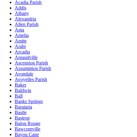
Acadia Parish
Addis
Albany
Alexandria
Allen Parish
Ama
Amelia
Amite
Arabi
Arcadia
Arnaudville
Ascension Parish
Assumption Parish
Avondale
Avoyelles Parish
Baker
Baldwin
Ball
Banks Springs
Barataria
Basile
Bastrop
Baton Rouge
Bawcomville
Bayou Cane