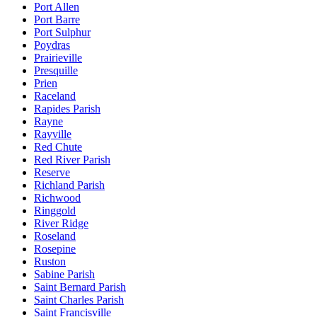
Port Allen
Port Barre
Port Sulphur
Poydras
Prairieville
Presquille
Prien
Raceland
Rapides Parish
Rayne
Rayville
Red Chute
Red River Parish
Reserve
Richland Parish
Richwood
Ringgold
River Ridge
Roseland
Rosepine
Ruston
Sabine Parish
Saint Bernard Parish
Saint Charles Parish
Saint Francisville