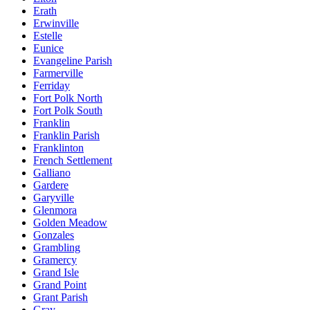
Erath
Erwinville
Estelle
Eunice
Evangeline Parish
Farmerville
Ferriday
Fort Polk North
Fort Polk South
Franklin
Franklin Parish
Franklinton
French Settlement
Galliano
Gardere
Garyville
Glenmora
Golden Meadow
Gonzales
Grambling
Gramercy
Grand Isle
Grand Point
Grant Parish
Gray