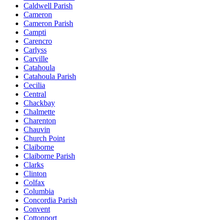
Caldwell Parish
Cameron
Cameron Parish
Campti
Carencro
Carlyss
Carville
Catahoula
Catahoula Parish
Cecilia
Central
Chackbay
Chalmette
Charenton
Chauvin
Church Point
Claiborne
Claiborne Parish
Clarks
Clinton
Colfax
Columbia
Concordia Parish
Convent
Cottonport