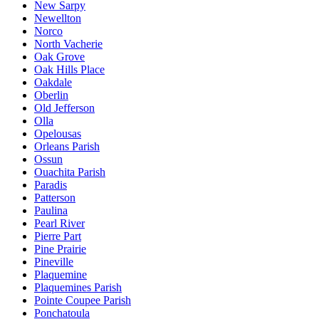
New Sarpy
Newellton
Norco
North Vacherie
Oak Grove
Oak Hills Place
Oakdale
Oberlin
Old Jefferson
Olla
Opelousas
Orleans Parish
Ossun
Ouachita Parish
Paradis
Patterson
Paulina
Pearl River
Pierre Part
Pine Prairie
Pineville
Plaquemine
Plaquemines Parish
Pointe Coupee Parish
Ponchatoula