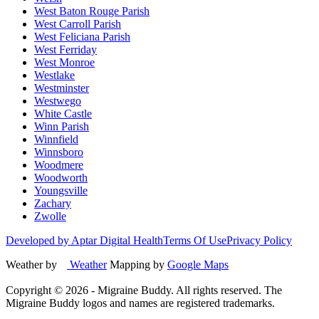
West Baton Rouge Parish
West Carroll Parish
West Feliciana Parish
West Ferriday
West Monroe
Westlake
Westminster
Westwego
White Castle
Winn Parish
Winnfield
Winnsboro
Woodmere
Woodworth
Youngsville
Zachary
Zwolle
Developed by Aptar Digital Health
Terms Of Use
Privacy Policy
Weather by
Weather
Mapping by
Google Maps
Copyright ©
2026
- Migraine Buddy. All rights reserved. The
Migraine Buddy logos and names are registered trademarks.