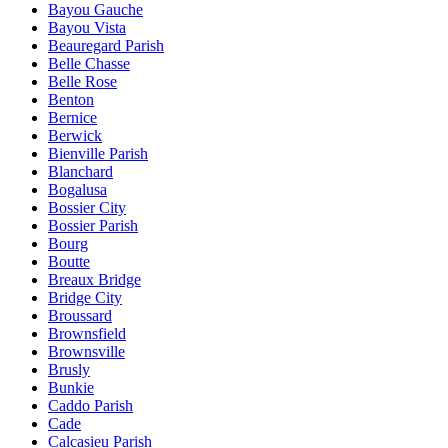
Bayou Gauche
Bayou Vista
Beauregard Parish
Belle Chasse
Belle Rose
Benton
Bernice
Berwick
Bienville Parish
Blanchard
Bogalusa
Bossier City
Bossier Parish
Bourg
Boutte
Breaux Bridge
Bridge City
Broussard
Brownsfield
Brownsville
Brusly
Bunkie
Caddo Parish
Cade
Calcasieu Parish