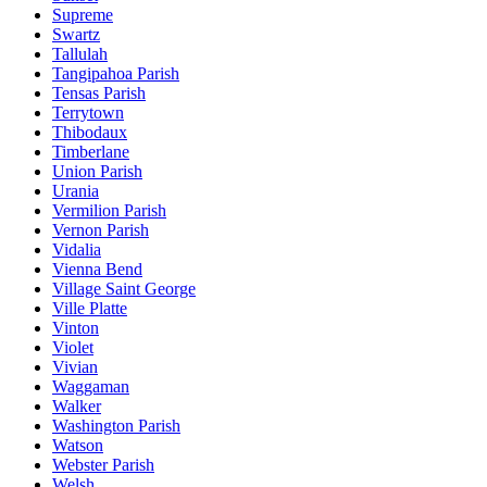
Supreme
Swartz
Tallulah
Tangipahoa Parish
Tensas Parish
Terrytown
Thibodaux
Timberlane
Union Parish
Urania
Vermilion Parish
Vernon Parish
Vidalia
Vienna Bend
Village Saint George
Ville Platte
Vinton
Violet
Vivian
Waggaman
Walker
Washington Parish
Watson
Webster Parish
Welsh