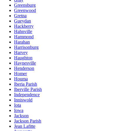
Greensburg
Greenwood
Gretna
Gueydan
Hackberry
Hahnville
Hammond
Harahan
Harrisonburg
Harvey
Haughton
Haynesville
Henderson
Homer
Houma
Iberia Parish
Iberville Parish
Independence
Inniswold
Iota
Iowa
Jackson
Jackson Parish
Jean Lafitte