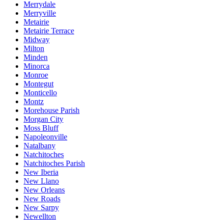
Merrydale
Merryville
Metairie
Metairie Terrace
Midway
Milton
Minden
Minorca
Monroe
Montegut
Monticello
Montz
Morehouse Parish
Morgan City
Moss Bluff
Napoleonville
Natalbany
Natchitoches
Natchitoches Parish
New Iberia
New Llano
New Orleans
New Roads
New Sarpy
Newellton