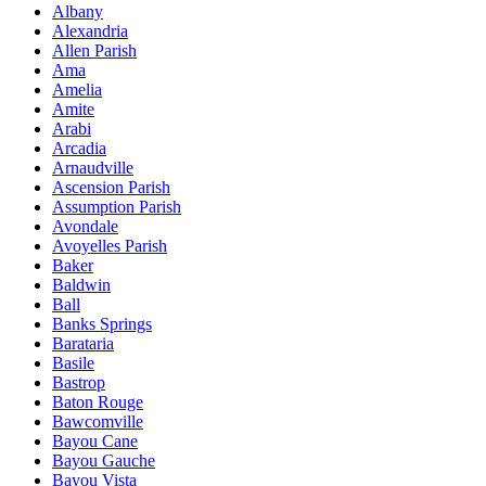
Albany
Alexandria
Allen Parish
Ama
Amelia
Amite
Arabi
Arcadia
Arnaudville
Ascension Parish
Assumption Parish
Avondale
Avoyelles Parish
Baker
Baldwin
Ball
Banks Springs
Barataria
Basile
Bastrop
Baton Rouge
Bawcomville
Bayou Cane
Bayou Gauche
Bayou Vista