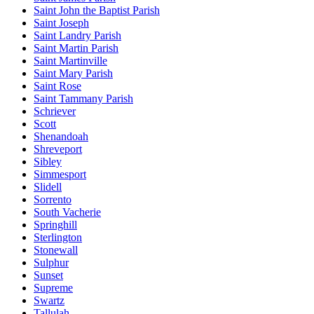
Saint John the Baptist Parish
Saint Joseph
Saint Landry Parish
Saint Martin Parish
Saint Martinville
Saint Mary Parish
Saint Rose
Saint Tammany Parish
Schriever
Scott
Shenandoah
Shreveport
Sibley
Simmesport
Slidell
Sorrento
South Vacherie
Springhill
Sterlington
Stonewall
Sulphur
Sunset
Supreme
Swartz
Tallulah