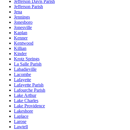
Jefferson Davis Parish
Jefferson Parish
Jena
Jennings
Jonesboro
Jonesville
Kaplan
Kenner
Kentwood
Killian
Kinder
Krotz Springs
La Salle Parish
Labadieville
Lacombe
Lafayette
Lafayette Parish
Lafourche Parish
Lake Arthur
Lake Charles
Lake Providence
Lakeshore
Laplace
Larose
Lawtell