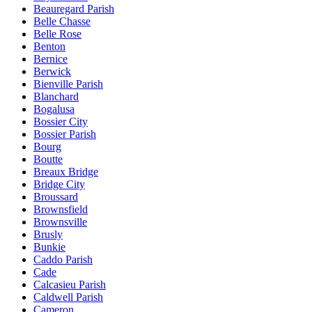
Beauregard Parish
Belle Chasse
Belle Rose
Benton
Bernice
Berwick
Bienville Parish
Blanchard
Bogalusa
Bossier City
Bossier Parish
Bourg
Boutte
Breaux Bridge
Bridge City
Broussard
Brownsfield
Brownsville
Brusly
Bunkie
Caddo Parish
Cade
Calcasieu Parish
Caldwell Parish
Cameron