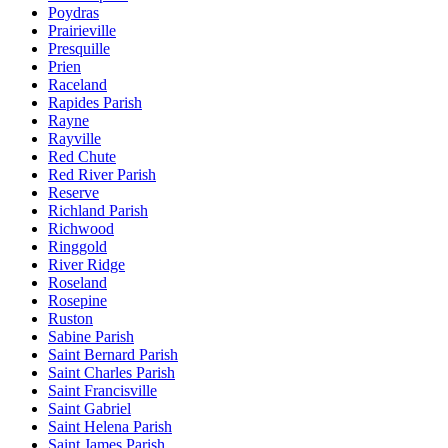
Poydras
Prairieville
Presquille
Prien
Raceland
Rapides Parish
Rayne
Rayville
Red Chute
Red River Parish
Reserve
Richland Parish
Richwood
Ringgold
River Ridge
Roseland
Rosepine
Ruston
Sabine Parish
Saint Bernard Parish
Saint Charles Parish
Saint Francisville
Saint Gabriel
Saint Helena Parish
Saint James Parish