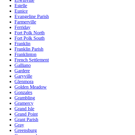
Erwinville
Estelle
Eunice
Evangeline Parish
Farmerville
Ferriday
Fort Polk North
Fort Polk South
Franklin
Franklin Parish
Franklinton
French Settlement
Galliano
Gardere
Garyville
Glenmora
Golden Meadow
Gonzales
Grambling
Gramercy
Grand Isle
Grand Point
Grant Parish
Gray
Greensburg