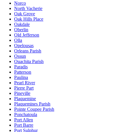
Norco
North Vacherie
Oak Grove
Oak Hills Place
Oakdale
Oberlin
Old Jefferson
Olla
Opelousas
Orleans Parish
Ossun
Ouachita Parish
Paradis
Patterson
Paulina
Pearl River
Pierre Part
Pineville
Plaquemine
Plaquemines Parish
Pointe Coupee Parish
Ponchatoula
Port Allen
Port Barre
Port Sulphur