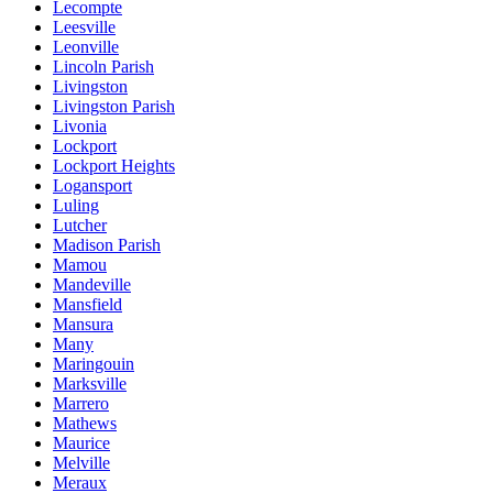
Lecompte
Leesville
Leonville
Lincoln Parish
Livingston
Livingston Parish
Livonia
Lockport
Lockport Heights
Logansport
Luling
Lutcher
Madison Parish
Mamou
Mandeville
Mansfield
Mansura
Many
Maringouin
Marksville
Marrero
Mathews
Maurice
Melville
Meraux