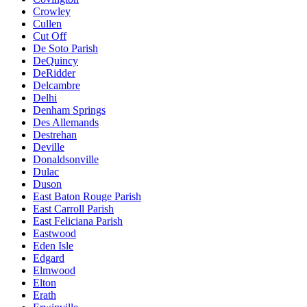
Crowley
Cullen
Cut Off
De Soto Parish
DeQuincy
DeRidder
Delcambre
Delhi
Denham Springs
Des Allemands
Destrehan
Deville
Donaldsonville
Dulac
Duson
East Baton Rouge Parish
East Carroll Parish
East Feliciana Parish
Eastwood
Eden Isle
Edgard
Elmwood
Elton
Erath