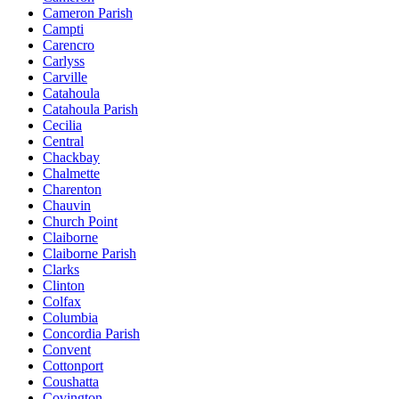
Cameron Parish
Campti
Carencro
Carlyss
Carville
Catahoula
Catahoula Parish
Cecilia
Central
Chackbay
Chalmette
Charenton
Chauvin
Church Point
Claiborne
Claiborne Parish
Clarks
Clinton
Colfax
Columbia
Concordia Parish
Convent
Cottonport
Coushatta
Covington