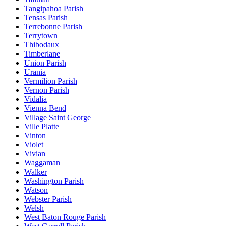
Tangipahoa Parish
Tensas Parish
Terrebonne Parish
Terrytown
Thibodaux
Timberlane
Union Parish
Urania
Vermilion Parish
Vernon Parish
Vidalia
Vienna Bend
Village Saint George
Ville Platte
Vinton
Violet
Vivian
Waggaman
Walker
Washington Parish
Watson
Webster Parish
Welsh
West Baton Rouge Parish