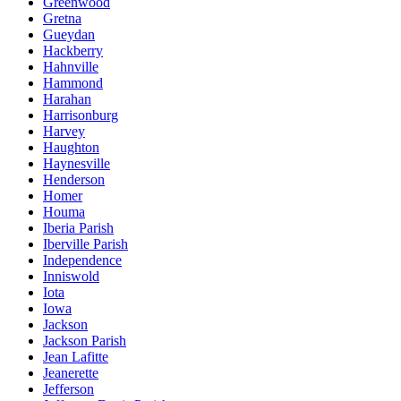
Greenwood
Gretna
Gueydan
Hackberry
Hahnville
Hammond
Harahan
Harrisonburg
Harvey
Haughton
Haynesville
Henderson
Homer
Houma
Iberia Parish
Iberville Parish
Independence
Inniswold
Iota
Iowa
Jackson
Jackson Parish
Jean Lafitte
Jeanerette
Jefferson