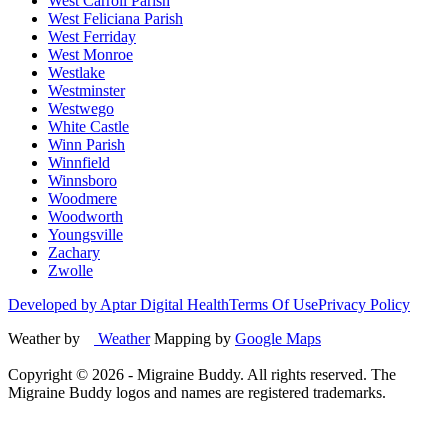
West Carroll Parish
West Feliciana Parish
West Ferriday
West Monroe
Westlake
Westminster
Westwego
White Castle
Winn Parish
Winnfield
Winnsboro
Woodmere
Woodworth
Youngsville
Zachary
Zwolle
Developed by Aptar Digital Health
Terms Of Use
Privacy Policy
Weather by
Weather
Mapping by
Google Maps
Copyright ©
2026
- Migraine Buddy. All rights reserved. The
Migraine Buddy logos and names are registered trademarks.