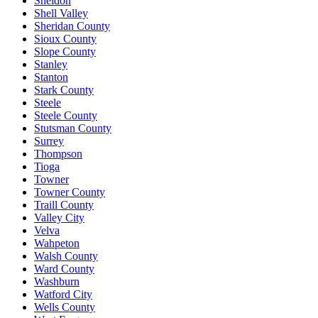
Sheldon
Shell Valley
Sheridan County
Sioux County
Slope County
Stanley
Stanton
Stark County
Steele
Steele County
Stutsman County
Surrey
Thompson
Tioga
Towner
Towner County
Traill County
Valley City
Velva
Wahpeton
Walsh County
Ward County
Washburn
Watford City
Wells County