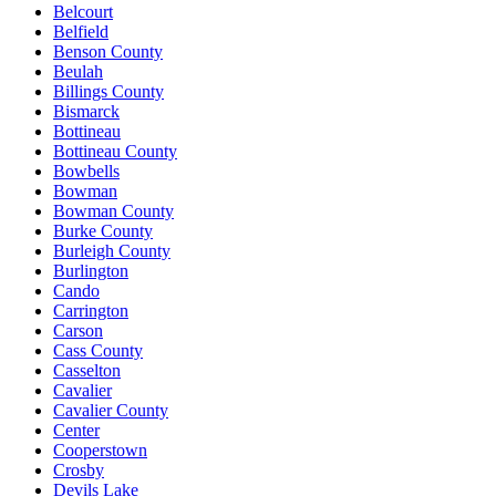
Belcourt
Belfield
Benson County
Beulah
Billings County
Bismarck
Bottineau
Bottineau County
Bowbells
Bowman
Bowman County
Burke County
Burleigh County
Burlington
Cando
Carrington
Carson
Cass County
Casselton
Cavalier
Cavalier County
Center
Cooperstown
Crosby
Devils Lake