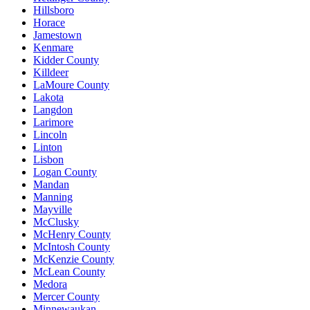
Hillsboro
Horace
Jamestown
Kenmare
Kidder County
Killdeer
LaMoure County
Lakota
Langdon
Larimore
Lincoln
Linton
Lisbon
Logan County
Mandan
Manning
Mayville
McClusky
McHenry County
McIntosh County
McKenzie County
McLean County
Medora
Mercer County
Minnewaukan