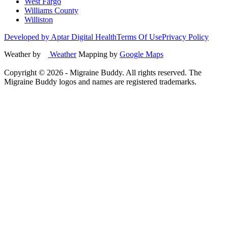
West Fargo
Williams County
Williston
Developed by Aptar Digital Health
Terms Of Use
Privacy Policy
Weather by
Weather
Mapping by
Google Maps
Copyright ©
2026
- Migraine Buddy. All rights reserved. The
Migraine Buddy logos and names are registered trademarks.