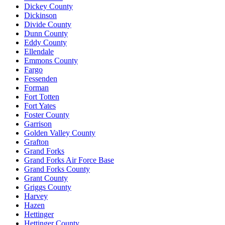
Dickey County
Dickinson
Divide County
Dunn County
Eddy County
Ellendale
Emmons County
Fargo
Fessenden
Forman
Fort Totten
Fort Yates
Foster County
Garrison
Golden Valley County
Grafton
Grand Forks
Grand Forks Air Force Base
Grand Forks County
Grant County
Griggs County
Harvey
Hazen
Hettinger
Hettinger County