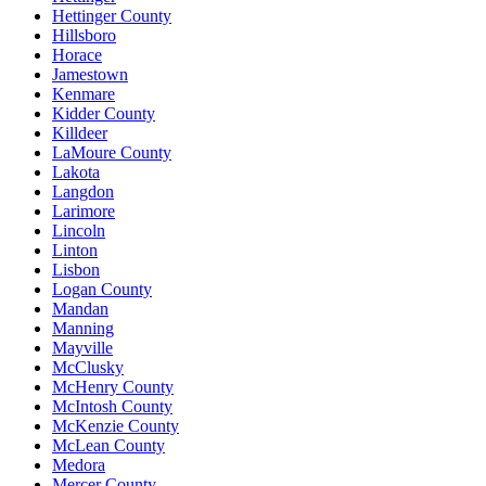
Hettinger County
Hillsboro
Horace
Jamestown
Kenmare
Kidder County
Killdeer
LaMoure County
Lakota
Langdon
Larimore
Lincoln
Linton
Lisbon
Logan County
Mandan
Manning
Mayville
McClusky
McHenry County
McIntosh County
McKenzie County
McLean County
Medora
Mercer County