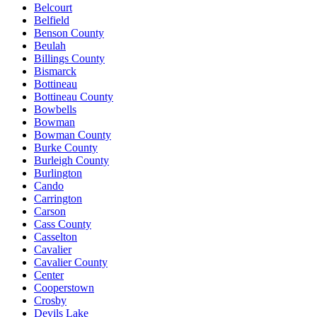
Belcourt
Belfield
Benson County
Beulah
Billings County
Bismarck
Bottineau
Bottineau County
Bowbells
Bowman
Bowman County
Burke County
Burleigh County
Burlington
Cando
Carrington
Carson
Cass County
Casselton
Cavalier
Cavalier County
Center
Cooperstown
Crosby
Devils Lake