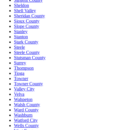
Sargent County
Sheldon
Shell Valley
Sheridan County
Sioux County
Slope County
Stanley
Stanton
Stark County
Steele
Steele County
Stutsman County
Surrey
Thompson
Tioga
Towner
Towner County
Valley City
Velva
Wahpeton
Walsh County
Ward County
Washburn
Watford City
Wells County