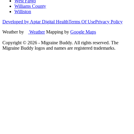
West Fargo
Williams County
Williston
Developed by Aptar Digital Health
Terms Of Use
Privacy Policy
Weather by
Weather
Mapping by
Google Maps
Copyright ©
2026
- Migraine Buddy. All rights reserved. The
Migraine Buddy logos and names are registered trademarks.