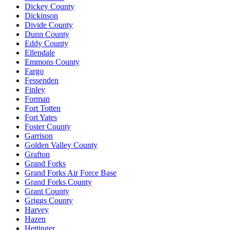
Dickey County
Dickinson
Divide County
Dunn County
Eddy County
Ellendale
Emmons County
Fargo
Fessenden
Finley
Forman
Fort Totten
Fort Yates
Foster County
Garrison
Golden Valley County
Grafton
Grand Forks
Grand Forks Air Force Base
Grand Forks County
Grant County
Griggs County
Harvey
Hazen
Hettinger