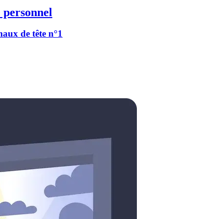
 personnel
 maux de tête n°1