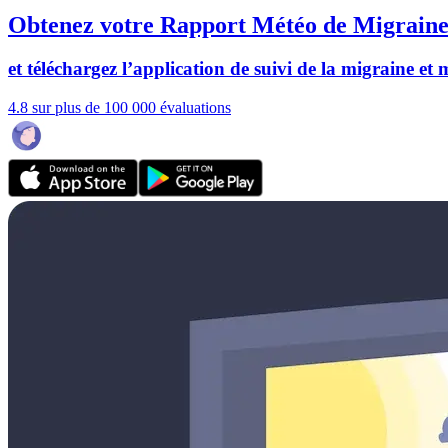
Obtenez votre Rapport Météo de Migraine
et téléchargez l’application de suivi de la migraine et
4.8 sur plus de 100 000 évaluations