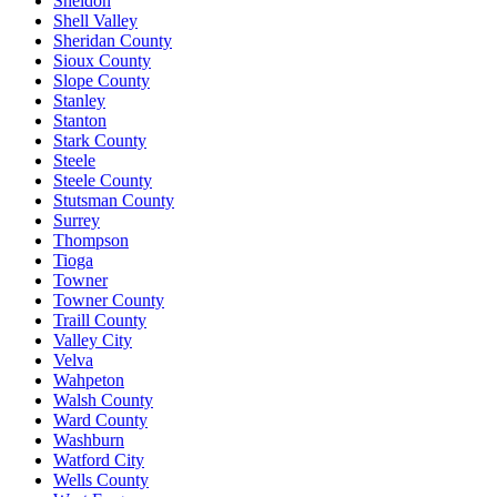
Sheldon
Shell Valley
Sheridan County
Sioux County
Slope County
Stanley
Stanton
Stark County
Steele
Steele County
Stutsman County
Surrey
Thompson
Tioga
Towner
Towner County
Traill County
Valley City
Velva
Wahpeton
Walsh County
Ward County
Washburn
Watford City
Wells County