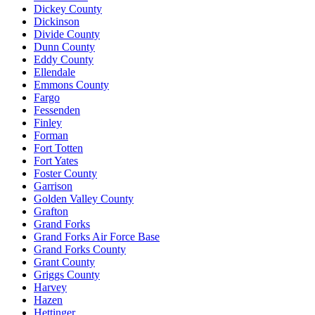
Dickey County
Dickinson
Divide County
Dunn County
Eddy County
Ellendale
Emmons County
Fargo
Fessenden
Finley
Forman
Fort Totten
Fort Yates
Foster County
Garrison
Golden Valley County
Grafton
Grand Forks
Grand Forks Air Force Base
Grand Forks County
Grant County
Griggs County
Harvey
Hazen
Hettinger