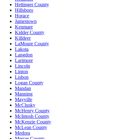
Hettinger County
Hillsboro
Horace
Jamestown
Kenmare
Kidder County
Killdeer
LaMoure County
Lakota
Langdon
Larimore
Lincoln
Linton
Lisbon
Logan County
Mandan
Manning
Mayville
McClusky
McHenry County
McIntosh County
McKenzie County
McLean County
Medora
Mercer County