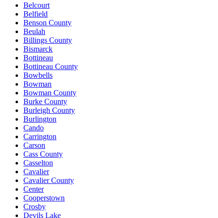
Belcourt
Belfield
Benson County
Beulah
Billings County
Bismarck
Bottineau
Bottineau County
Bowbells
Bowman
Bowman County
Burke County
Burleigh County
Burlington
Cando
Carrington
Carson
Cass County
Casselton
Cavalier
Cavalier County
Center
Cooperstown
Crosby
Devils Lake