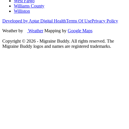
West Fargo
Williams County
Williston
Developed by Aptar Digital Health
Terms Of Use
Privacy Policy
Weather by
Weather
Mapping by
Google Maps
Copyright ©
2026
- Migraine Buddy. All rights reserved. The
Migraine Buddy logos and names are registered trademarks.