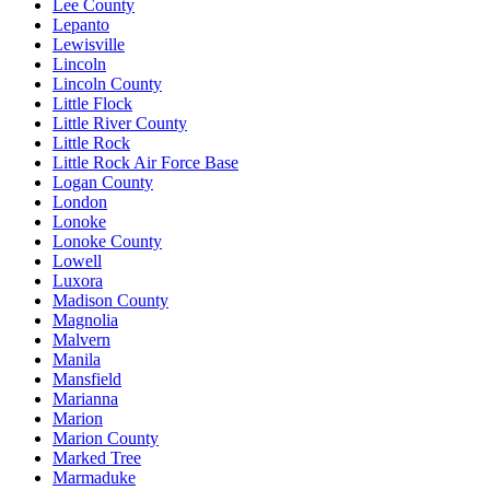
Lee County
Lepanto
Lewisville
Lincoln
Lincoln County
Little Flock
Little River County
Little Rock
Little Rock Air Force Base
Logan County
London
Lonoke
Lonoke County
Lowell
Luxora
Madison County
Magnolia
Malvern
Manila
Mansfield
Marianna
Marion
Marion County
Marked Tree
Marmaduke