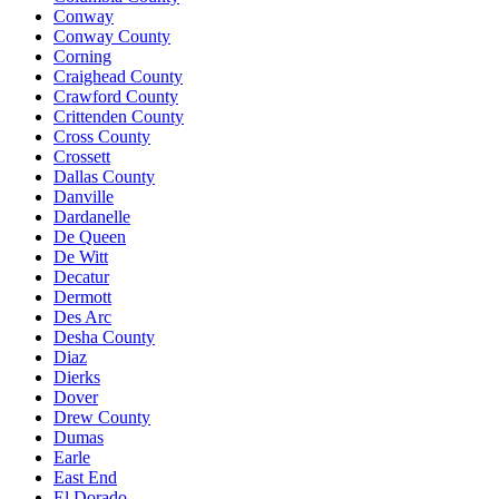
Conway
Conway County
Corning
Craighead County
Crawford County
Crittenden County
Cross County
Crossett
Dallas County
Danville
Dardanelle
De Queen
De Witt
Decatur
Dermott
Des Arc
Desha County
Diaz
Dierks
Dover
Drew County
Dumas
Earle
East End
El Dorado