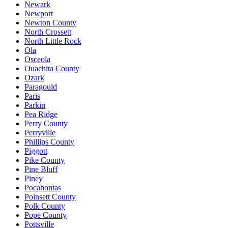
Newark
Newport
Newton County
North Crossett
North Little Rock
Ola
Osceola
Ouachita County
Ozark
Paragould
Paris
Parkin
Pea Ridge
Perry County
Perryville
Phillips County
Piggott
Pike County
Pine Bluff
Piney
Pocahontas
Poinsett County
Polk County
Pope County
Pottsville