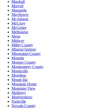
Marshall
Marvell
Maumelle
Mayflower
McAlmont
McCrory
McGehee
Melbourne
Mena
Midway
Miller County
Mineral Springs
Mississippi County
Monette
Monroe County
Montgomery County
Monticello
Morrilton
Mount Ida
Mountain Home
Mountain View
Mulberry
Murfreesboro
Nashville
Nevada County