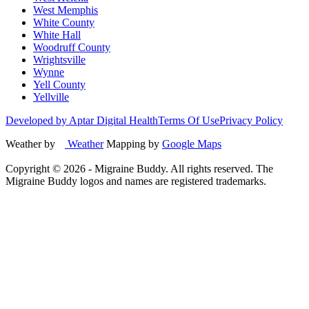
West Memphis
White County
White Hall
Woodruff County
Wrightsville
Wynne
Yell County
Yellville
Developed by Aptar Digital Health
Terms Of Use
Privacy Policy
Weather by
Weather
Mapping by
Google Maps
Copyright ©
2026
- Migraine Buddy. All rights reserved. The
Migraine Buddy logos and names are registered trademarks.