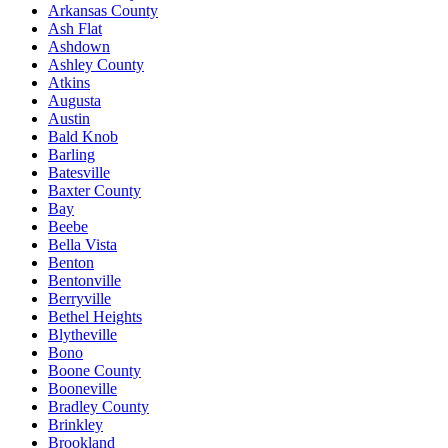
Arkansas County
Ash Flat
Ashdown
Ashley County
Atkins
Augusta
Austin
Bald Knob
Barling
Batesville
Baxter County
Bay
Beebe
Bella Vista
Benton
Bentonville
Berryville
Bethel Heights
Blytheville
Bono
Boone County
Booneville
Bradley County
Brinkley
Brookland