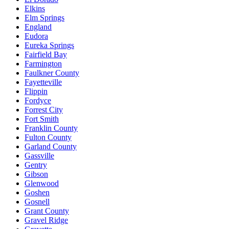
Elkins
Elm Springs
England
Eudora
Eureka Springs
Fairfield Bay
Farmington
Faulkner County
Fayetteville
Flippin
Fordyce
Forrest City
Fort Smith
Franklin County
Fulton County
Garland County
Gassville
Gentry
Gibson
Glenwood
Goshen
Gosnell
Grant County
Gravel Ridge