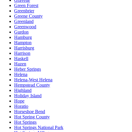
Gravette
Green Forest
Greenbrier
Greene County
Greenland
Greenwood
Gurdon
Hamburg
Hampton
Harrisburg
Harrison
Haskell
Hazen
Heber Springs
Helena
Helena-West Helena
Hempstead County
Highland
Holiday Island
Hope
Horatio
Horseshoe Bend
Hot Spring County
Hot Springs
Hot Springs National Park