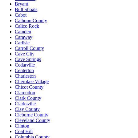
Bryant
Bull Shoals
Cabot
Calhoun County
Calico Rock
Camden
Caraway
Carlisle
Carroll County
Cave City
Cave Springs
Cedarville
Centerton
Charleston
Cherokee Village
Chicot County
Clarendon
Clark County
Clarksville
Clay County
Cleburne County
Cleveland County
Clinton
Coal Hill
Columbia County