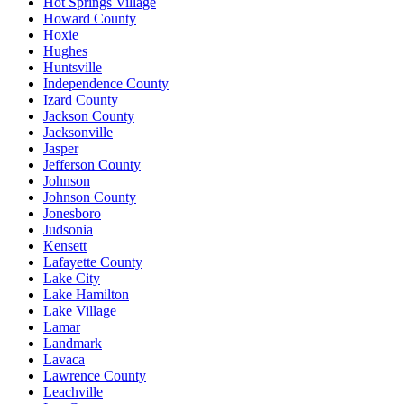
Hot Springs Village
Howard County
Hoxie
Hughes
Huntsville
Independence County
Izard County
Jackson County
Jacksonville
Jasper
Jefferson County
Johnson
Johnson County
Jonesboro
Judsonia
Kensett
Lafayette County
Lake City
Lake Hamilton
Lake Village
Lamar
Landmark
Lavaca
Lawrence County
Leachville