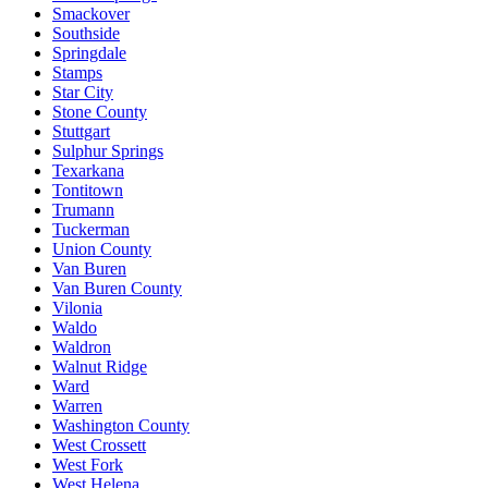
Smackover
Southside
Springdale
Stamps
Star City
Stone County
Stuttgart
Sulphur Springs
Texarkana
Tontitown
Trumann
Tuckerman
Union County
Van Buren
Van Buren County
Vilonia
Waldo
Waldron
Walnut Ridge
Ward
Warren
Washington County
West Crossett
West Fork
West Helena