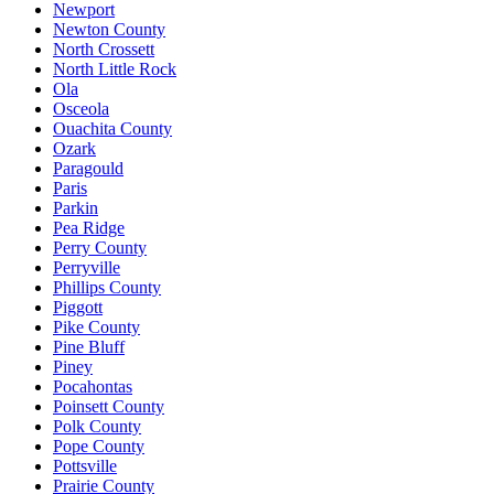
Newport
Newton County
North Crossett
North Little Rock
Ola
Osceola
Ouachita County
Ozark
Paragould
Paris
Parkin
Pea Ridge
Perry County
Perryville
Phillips County
Piggott
Pike County
Pine Bluff
Piney
Pocahontas
Poinsett County
Polk County
Pope County
Pottsville
Prairie County