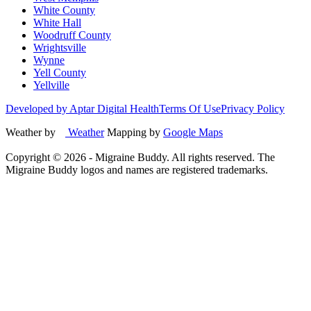
White County
White Hall
Woodruff County
Wrightsville
Wynne
Yell County
Yellville
Developed by Aptar Digital Health
Terms Of Use
Privacy Policy
Weather by
Weather
Mapping by
Google Maps
Copyright ©
2026
- Migraine Buddy. All rights reserved. The
Migraine Buddy logos and names are registered trademarks.