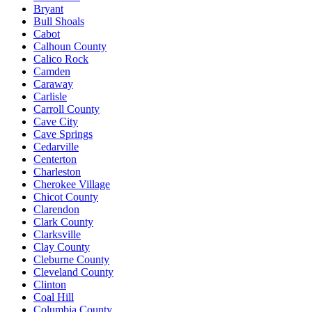
Bryant
Bull Shoals
Cabot
Calhoun County
Calico Rock
Camden
Caraway
Carlisle
Carroll County
Cave City
Cave Springs
Cedarville
Centerton
Charleston
Cherokee Village
Chicot County
Clarendon
Clark County
Clarksville
Clay County
Cleburne County
Cleveland County
Clinton
Coal Hill
Columbia County