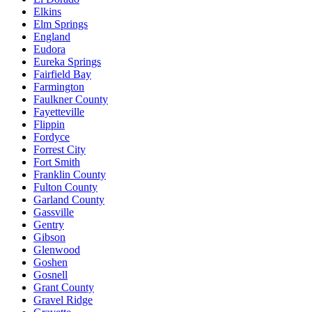
Elkins
Elm Springs
England
Eudora
Eureka Springs
Fairfield Bay
Farmington
Faulkner County
Fayetteville
Flippin
Fordyce
Forrest City
Fort Smith
Franklin County
Fulton County
Garland County
Gassville
Gentry
Gibson
Glenwood
Goshen
Gosnell
Grant County
Gravel Ridge