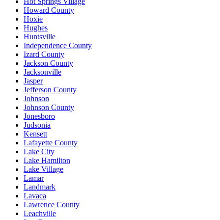
Hot Springs Village
Howard County
Hoxie
Hughes
Huntsville
Independence County
Izard County
Jackson County
Jacksonville
Jasper
Jefferson County
Johnson
Johnson County
Jonesboro
Judsonia
Kensett
Lafayette County
Lake City
Lake Hamilton
Lake Village
Lamar
Landmark
Lavaca
Lawrence County
Leachville