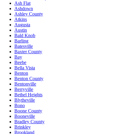
Ash Flat
Ashdown
Ashley County
Atkins
Augusta
Austin
Bald Knob
Barling
Batesville
Baxter County
Bay
Beebe
Bella Vista
Benton
Benton County
Bentonville
Berryville
Bethel Heights
Blytheville
Bono
Boone County
Booneville
Bradley County
Brinkley
Brookland