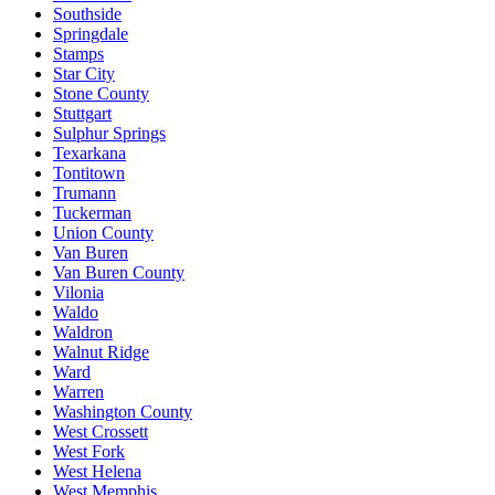
Southside
Springdale
Stamps
Star City
Stone County
Stuttgart
Sulphur Springs
Texarkana
Tontitown
Trumann
Tuckerman
Union County
Van Buren
Van Buren County
Vilonia
Waldo
Waldron
Walnut Ridge
Ward
Warren
Washington County
West Crossett
West Fork
West Helena
West Memphis