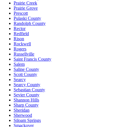
Prairie Creek
Prairie Grove
Prescott
Pulaski County
Randolph County
Rector
Redfield
Rison
Rockwell
Rogers
Russellville
Saint Francis County
Salem
Saline County
Scott County
Searcy
Searcy County
Sebastian County
Sevier County
Shannon Hills
Sharp County
Sheridan
Sherwood
Siloam Springs
Smackover