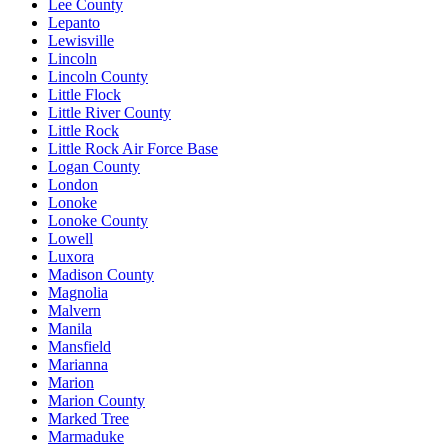
Lee County
Lepanto
Lewisville
Lincoln
Lincoln County
Little Flock
Little River County
Little Rock
Little Rock Air Force Base
Logan County
London
Lonoke
Lonoke County
Lowell
Luxora
Madison County
Magnolia
Malvern
Manila
Mansfield
Marianna
Marion
Marion County
Marked Tree
Marmaduke