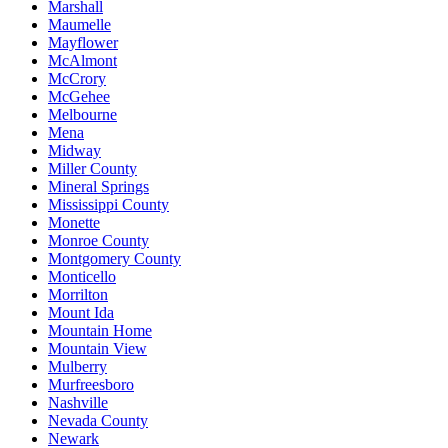
Marshall
Maumelle
Mayflower
McAlmont
McCrory
McGehee
Melbourne
Mena
Midway
Miller County
Mineral Springs
Mississippi County
Monette
Monroe County
Montgomery County
Monticello
Morrilton
Mount Ida
Mountain Home
Mountain View
Mulberry
Murfreesboro
Nashville
Nevada County
Newark