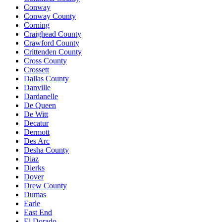
Conway
Conway County
Corning
Craighead County
Crawford County
Crittenden County
Cross County
Crossett
Dallas County
Danville
Dardanelle
De Queen
De Witt
Decatur
Dermott
Des Arc
Desha County
Diaz
Dierks
Dover
Drew County
Dumas
Earle
East End
El Dorado