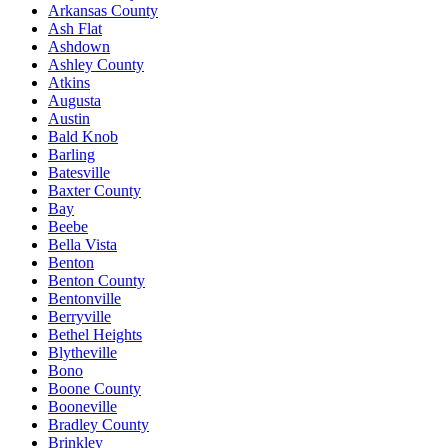
Arkansas County
Ash Flat
Ashdown
Ashley County
Atkins
Augusta
Austin
Bald Knob
Barling
Batesville
Baxter County
Bay
Beebe
Bella Vista
Benton
Benton County
Bentonville
Berryville
Bethel Heights
Blytheville
Bono
Boone County
Booneville
Bradley County
Brinkley