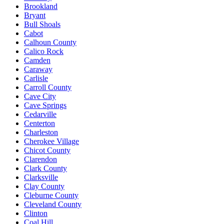
Brookland
Bryant
Bull Shoals
Cabot
Calhoun County
Calico Rock
Camden
Caraway
Carlisle
Carroll County
Cave City
Cave Springs
Cedarville
Centerton
Charleston
Cherokee Village
Chicot County
Clarendon
Clark County
Clarksville
Clay County
Cleburne County
Cleveland County
Clinton
Coal Hill