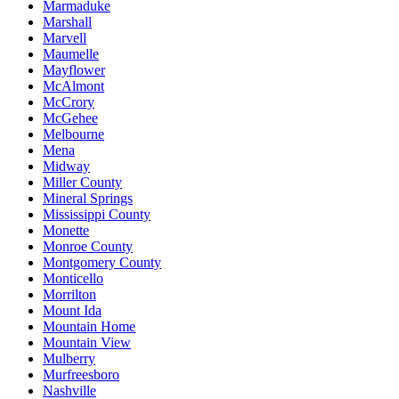
Marmaduke
Marshall
Marvell
Maumelle
Mayflower
McAlmont
McCrory
McGehee
Melbourne
Mena
Midway
Miller County
Mineral Springs
Mississippi County
Monette
Monroe County
Montgomery County
Monticello
Morrilton
Mount Ida
Mountain Home
Mountain View
Mulberry
Murfreesboro
Nashville