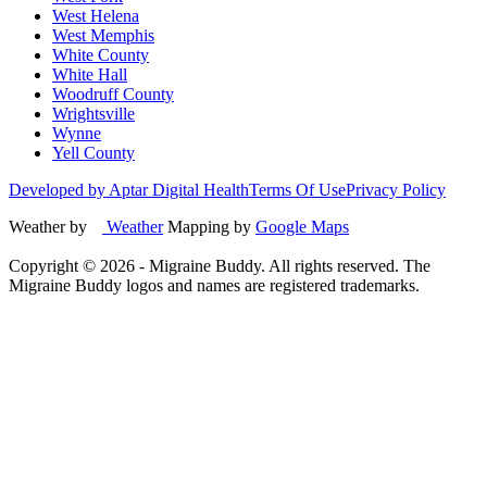
West Helena
West Memphis
White County
White Hall
Woodruff County
Wrightsville
Wynne
Yell County
Developed by Aptar Digital Health
Terms Of Use
Privacy Policy
Weather by
Weather
Mapping by
Google Maps
Copyright ©
2026
- Migraine Buddy. All rights reserved. The
Migraine Buddy logos and names are registered trademarks.