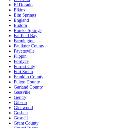
El Dorado
Elkins
Elm Springs
England
Eudora
Eureka Springs
Fairfield Bay
Farmington
Faulkner County
Fayetteville
Flippin
Fordyce
Forrest City
Fort Smith
Franklin County
Fulton County
Garland County
Gassville
Gentry
Gibson
Glenwood
Goshen
Gosnell
Grant County