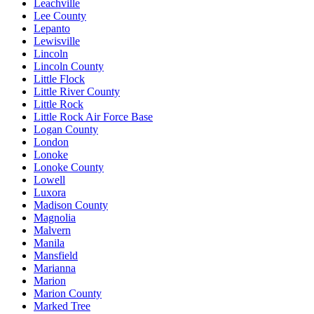
Leachville
Lee County
Lepanto
Lewisville
Lincoln
Lincoln County
Little Flock
Little River County
Little Rock
Little Rock Air Force Base
Logan County
London
Lonoke
Lonoke County
Lowell
Luxora
Madison County
Magnolia
Malvern
Manila
Mansfield
Marianna
Marion
Marion County
Marked Tree