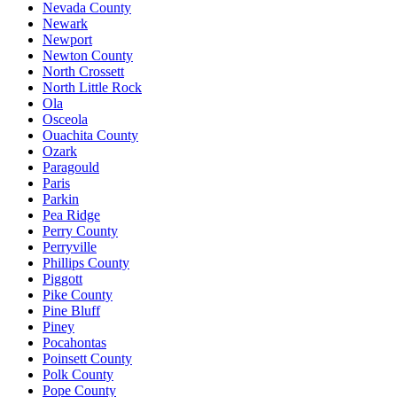
Nevada County
Newark
Newport
Newton County
North Crossett
North Little Rock
Ola
Osceola
Ouachita County
Ozark
Paragould
Paris
Parkin
Pea Ridge
Perry County
Perryville
Phillips County
Piggott
Pike County
Pine Bluff
Piney
Pocahontas
Poinsett County
Polk County
Pope County