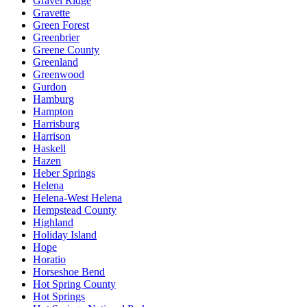
Gravel Ridge
Gravette
Green Forest
Greenbrier
Greene County
Greenland
Greenwood
Gurdon
Hamburg
Hampton
Harrisburg
Harrison
Haskell
Hazen
Heber Springs
Helena
Helena-West Helena
Hempstead County
Highland
Holiday Island
Hope
Horatio
Horseshoe Bend
Hot Spring County
Hot Springs