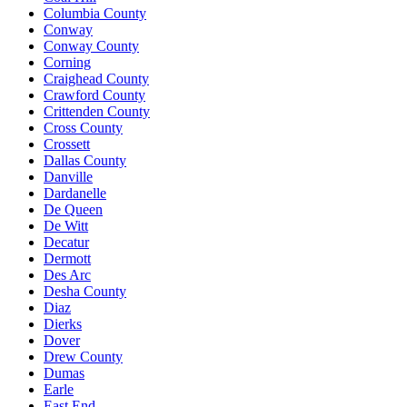
Columbia County
Conway
Conway County
Corning
Craighead County
Crawford County
Crittenden County
Cross County
Crossett
Dallas County
Danville
Dardanelle
De Queen
De Witt
Decatur
Dermott
Des Arc
Desha County
Diaz
Dierks
Dover
Drew County
Dumas
Earle
East End