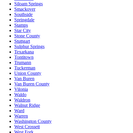
Siloam Springs
Smackover
Southside
Springdale
Stamps
Star City
Stone County
Stuttgart
Sulphur Springs
Texarkana
Tontitown
Trumann
Tuckerman
Union County
Van Buren
Van Buren County
Vilonia
Waldo
Waldron
Walnut Ridge
Ward
Warren
Washington County
West Crossett
West Fork