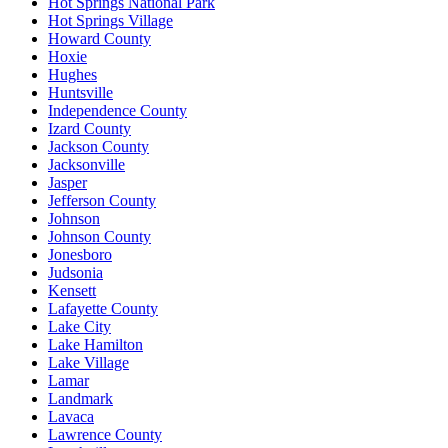
Hot Springs National Park
Hot Springs Village
Howard County
Hoxie
Hughes
Huntsville
Independence County
Izard County
Jackson County
Jacksonville
Jasper
Jefferson County
Johnson
Johnson County
Jonesboro
Judsonia
Kensett
Lafayette County
Lake City
Lake Hamilton
Lake Village
Lamar
Landmark
Lavaca
Lawrence County