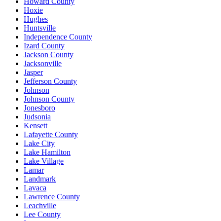
Howard County
Hoxie
Hughes
Huntsville
Independence County
Izard County
Jackson County
Jacksonville
Jasper
Jefferson County
Johnson
Johnson County
Jonesboro
Judsonia
Kensett
Lafayette County
Lake City
Lake Hamilton
Lake Village
Lamar
Landmark
Lavaca
Lawrence County
Leachville
Lee County