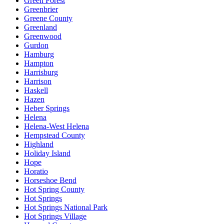
Green Forest
Greenbrier
Greene County
Greenland
Greenwood
Gurdon
Hamburg
Hampton
Harrisburg
Harrison
Haskell
Hazen
Heber Springs
Helena
Helena-West Helena
Hempstead County
Highland
Holiday Island
Hope
Horatio
Horseshoe Bend
Hot Spring County
Hot Springs
Hot Springs National Park
Hot Springs Village