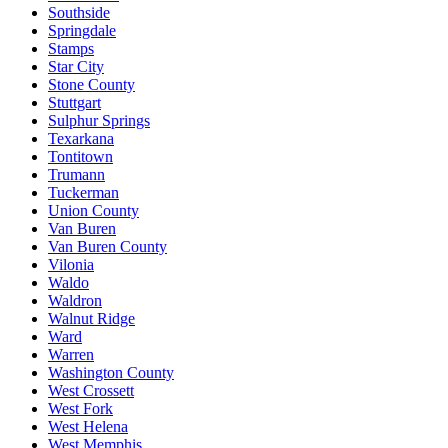
Southside
Springdale
Stamps
Star City
Stone County
Stuttgart
Sulphur Springs
Texarkana
Tontitown
Trumann
Tuckerman
Union County
Van Buren
Van Buren County
Vilonia
Waldo
Waldron
Walnut Ridge
Ward
Warren
Washington County
West Crossett
West Fork
West Helena
West Memphis