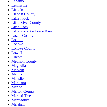
Lepanto
Lewisville
Lincoln
Lincoln County
Little Flock
Little River County
Little Rock
Little Rock Air Force Base
Logan County
London
Lonoke
Lonoke County
Lowell
Luxora
Madison County
Magnolia
Malvern
Manila
Mansfield
Marianna
Marion
Marion County
Marked Tree
Marmaduke
Marshall