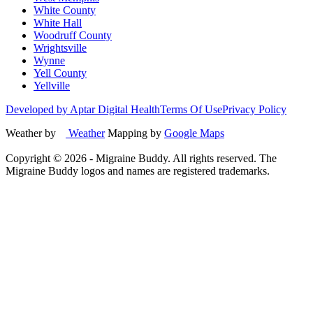
White County
White Hall
Woodruff County
Wrightsville
Wynne
Yell County
Yellville
Developed by Aptar Digital Health
Terms Of Use
Privacy Policy
Weather by
Weather
Mapping by
Google Maps
Copyright ©
2026
- Migraine Buddy. All rights reserved. The
Migraine Buddy logos and names are registered trademarks.