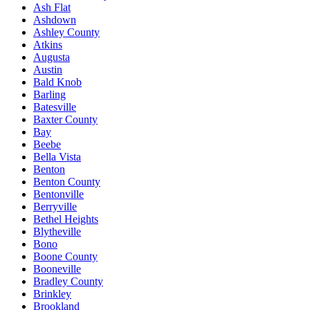
Ash Flat
Ashdown
Ashley County
Atkins
Augusta
Austin
Bald Knob
Barling
Batesville
Baxter County
Bay
Beebe
Bella Vista
Benton
Benton County
Bentonville
Berryville
Bethel Heights
Blytheville
Bono
Boone County
Booneville
Bradley County
Brinkley
Brookland