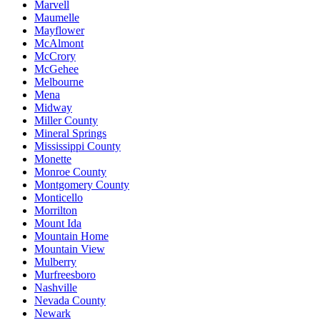
Marvell
Maumelle
Mayflower
McAlmont
McCrory
McGehee
Melbourne
Mena
Midway
Miller County
Mineral Springs
Mississippi County
Monette
Monroe County
Montgomery County
Monticello
Morrilton
Mount Ida
Mountain Home
Mountain View
Mulberry
Murfreesboro
Nashville
Nevada County
Newark