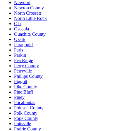
Newport
Newton County
North Crossett
North Little Rock
Ola
Osceola
Ouachita County
Ozark
Paragould
Paris
Parkin
Pea Ridge
Perry County
Perryville
Phillips County
Piggott
Pike County
Pine Bluff
Piney
Pocahontas
Poinsett County
Polk County
Pope County
Pottsville
Prairie County