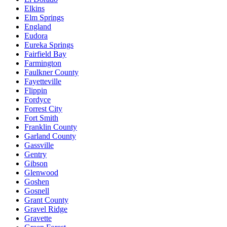
Elkins
Elm Springs
England
Eudora
Eureka Springs
Fairfield Bay
Farmington
Faulkner County
Fayetteville
Flippin
Fordyce
Forrest City
Fort Smith
Franklin County
Garland County
Gassville
Gentry
Gibson
Glenwood
Goshen
Gosnell
Grant County
Gravel Ridge
Gravette