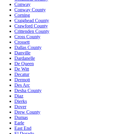
Conway
Conway County
Corning
Craighead County
Crawford County
Crittenden County
Cross County
Crossett
Dallas County
Danville
Dardanelle
De Queen
De Witt
Decatur
Dermott
Des Arc
Desha County
Diaz
Dierks
Dover
Drew County
Dumas
Earle
East End
El Dorado