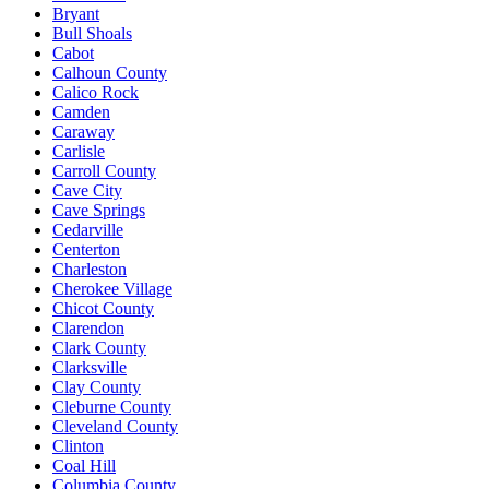
Bryant
Bull Shoals
Cabot
Calhoun County
Calico Rock
Camden
Caraway
Carlisle
Carroll County
Cave City
Cave Springs
Cedarville
Centerton
Charleston
Cherokee Village
Chicot County
Clarendon
Clark County
Clarksville
Clay County
Cleburne County
Cleveland County
Clinton
Coal Hill
Columbia County