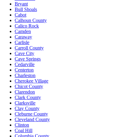
Bryant
Bull Shoals
Cabot
Calhoun County
Calico Rock
Camden
Caraway
Carlisle
Carroll County
Cave City
Cave Springs
Cedarville
Centerton
Charleston
Cherokee Village
Chicot County
Clarendon
Clark County
Clarksville
Clay County
Cleburne County
Cleveland County
Clinton
Coal Hill
Columbia County