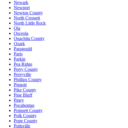
Newark
Newport
Newton County
North Crossett
North Little Rock
Ola
Osceola
Ouachita County
Ozark
Paragould
Paris
Parkin
Pea Ridge
Perry County
Perryville
Phillips County
Piggott
Pike County
Pine Bluff
Piney
Pocahontas
Poinsett County
Polk County
Pope County
Pottsville