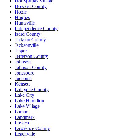
Hot Springs Village
Howard County
Hoxie
Hughes
Huntsville
Independence County
Izard County
Jackson County
Jacksonville
Jasper
Jefferson County
Johnson
Johnson County
Jonesboro
Judsonia
Kensett
Lafayette County
Lake City
Lake Hamilton
Lake Village
Lamar
Landmark
Lavaca
Lawrence County
Leachville