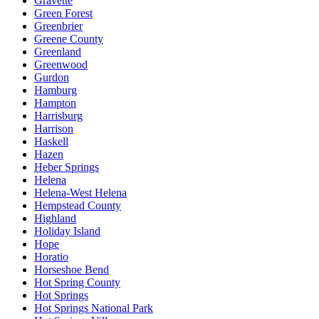
Gravette
Green Forest
Greenbrier
Greene County
Greenland
Greenwood
Gurdon
Hamburg
Hampton
Harrisburg
Harrison
Haskell
Hazen
Heber Springs
Helena
Helena-West Helena
Hempstead County
Highland
Holiday Island
Hope
Horatio
Horseshoe Bend
Hot Spring County
Hot Springs
Hot Springs National Park