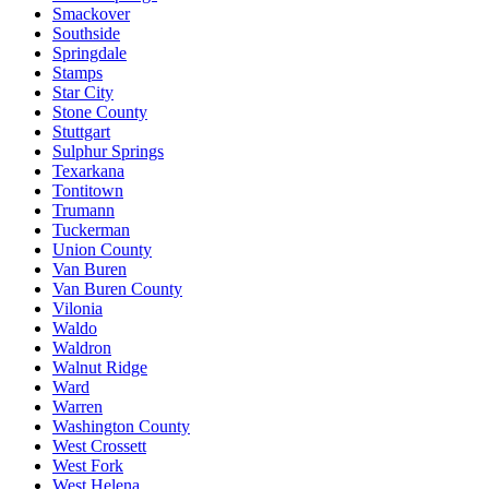
Smackover
Southside
Springdale
Stamps
Star City
Stone County
Stuttgart
Sulphur Springs
Texarkana
Tontitown
Trumann
Tuckerman
Union County
Van Buren
Van Buren County
Vilonia
Waldo
Waldron
Walnut Ridge
Ward
Warren
Washington County
West Crossett
West Fork
West Helena