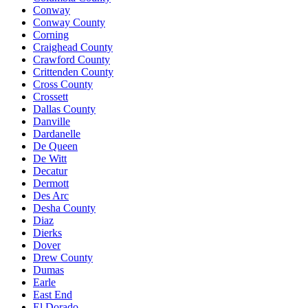
Conway
Conway County
Corning
Craighead County
Crawford County
Crittenden County
Cross County
Crossett
Dallas County
Danville
Dardanelle
De Queen
De Witt
Decatur
Dermott
Des Arc
Desha County
Diaz
Dierks
Dover
Drew County
Dumas
Earle
East End
El Dorado