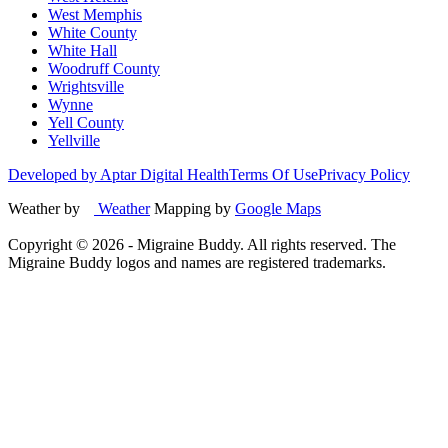
West Memphis
White County
White Hall
Woodruff County
Wrightsville
Wynne
Yell County
Yellville
Developed by Aptar Digital Health
Terms Of Use
Privacy Policy
Weather by
Weather
Mapping by
Google Maps
Copyright ©
2026
- Migraine Buddy. All rights reserved. The
Migraine Buddy logos and names are registered trademarks.