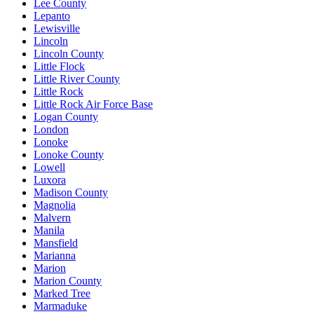
Lee County
Lepanto
Lewisville
Lincoln
Lincoln County
Little Flock
Little River County
Little Rock
Little Rock Air Force Base
Logan County
London
Lonoke
Lonoke County
Lowell
Luxora
Madison County
Magnolia
Malvern
Manila
Mansfield
Marianna
Marion
Marion County
Marked Tree
Marmaduke