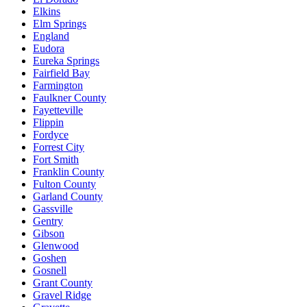
Elkins
Elm Springs
England
Eudora
Eureka Springs
Fairfield Bay
Farmington
Faulkner County
Fayetteville
Flippin
Fordyce
Forrest City
Fort Smith
Franklin County
Fulton County
Garland County
Gassville
Gentry
Gibson
Glenwood
Goshen
Gosnell
Grant County
Gravel Ridge