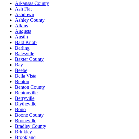
Arkansas County
Ash Flat
Ashdown
Ashley County
Atkins
Augusta
Austin
Bald Knob
Barling
Batesville
Baxter County
Bay
Beebe
Bella Vista
Benton
Benton County
Bentonville
Berryville
Blytheville
Bono
Boone County
Booneville
Bradley County
Brinkley
Brookland