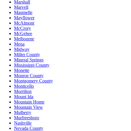
Marshall
Marvell
Maumelle
Mayflower
McAlmont
McCrory
McGehee
Melbourne
Mena
Midway
Miller County
Mineral Springs
Mississippi County
Monette
Monroe County
Montgomery County
Monticello
Morrilton
Mount Ida
Mountain Home
Mountain View
Mulberry
Murfreesboro
Nashville
Nevada County