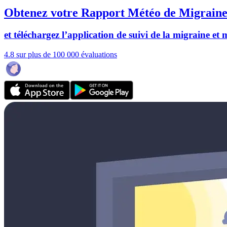
Obtenez votre Rapport Météo de Migraine
et téléchargez l’application de suivi de la migraine et
4.8 sur plus de 100 000 évaluations