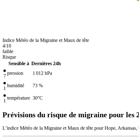
Indice Météo de la Migraine et Maux de tête
4
/10
faible
Risque
Sensible à
Dernières 24h
pression
1 012
hPa
7
humidité
73 %
1
température
30
°C
1
Prévisions du risque de migraine pour les 
L’indice Météo de la Migraine et Maux de tête pour Hope, Arkansas, U