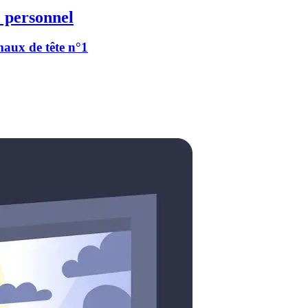
 personnel
 maux de tête n°1