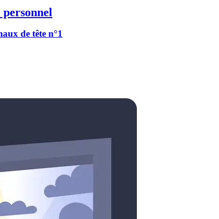
 personnel
 maux de tête n°1