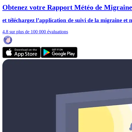
Obtenez votre Rapport Météo de Migraine
et téléchargez l’application de suivi de la migraine et
4.8 sur plus de 100 000 évaluations