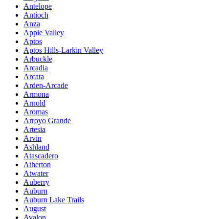
Antelope
Antioch
Anza
Apple Valley
Aptos
Aptos Hills-Larkin Valley
Arbuckle
Arcadia
Arcata
Arden-Arcade
Armona
Arnold
Aromas
Arroyo Grande
Artesia
Arvin
Ashland
Atascadero
Atherton
Atwater
Auberry
Auburn
Auburn Lake Trails
August
Avalon