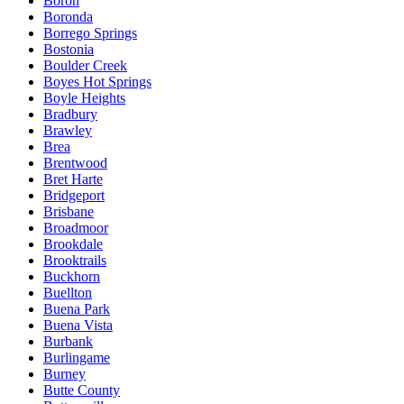
Boron
Boronda
Borrego Springs
Bostonia
Boulder Creek
Boyes Hot Springs
Boyle Heights
Bradbury
Brawley
Brea
Brentwood
Bret Harte
Bridgeport
Brisbane
Broadmoor
Brookdale
Brooktrails
Buckhorn
Buellton
Buena Park
Buena Vista
Burbank
Burlingame
Burney
Butte County