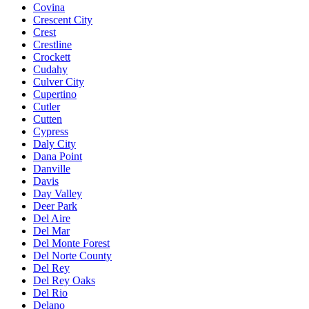
Covina
Crescent City
Crest
Crestline
Crockett
Cudahy
Culver City
Cupertino
Cutler
Cutten
Cypress
Daly City
Dana Point
Danville
Davis
Day Valley
Deer Park
Del Aire
Del Mar
Del Monte Forest
Del Norte County
Del Rey
Del Rey Oaks
Del Rio
Delano