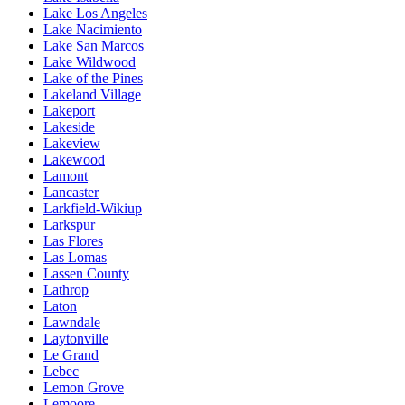
Lake Los Angeles
Lake Nacimiento
Lake San Marcos
Lake Wildwood
Lake of the Pines
Lakeland Village
Lakeport
Lakeside
Lakeview
Lakewood
Lamont
Lancaster
Larkfield-Wikiup
Larkspur
Las Flores
Las Lomas
Lassen County
Lathrop
Laton
Lawndale
Laytonville
Le Grand
Lebec
Lemon Grove
Lemoore