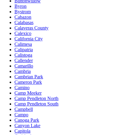
Buttonwillow
Byron
Bystrom
Cabazon
Calabasas
Calaveras County
Calexico
California City
Calimesa
Calipatria
Calistoga
Callender
Camarillo
Cambria
Cambrian Park
Cameron Park
Camino
Camp Meeker
Camp Pendleton North
Camp Pendleton South
Campbell
Campo
Canoga Park
Canyon Lake
Capitola