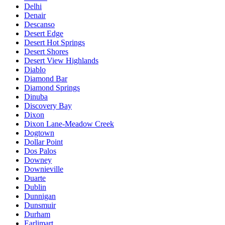
Delhi
Denair
Descanso
Desert Edge
Desert Hot Springs
Desert Shores
Desert View Highlands
Diablo
Diamond Bar
Diamond Springs
Dinuba
Discovery Bay
Dixon
Dixon Lane-Meadow Creek
Dogtown
Dollar Point
Dos Palos
Downey
Downieville
Duarte
Dublin
Dunnigan
Dunsmuir
Durham
Earlimart