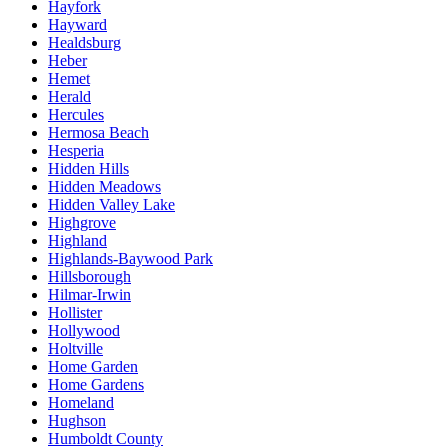
Hayfork
Hayward
Healdsburg
Heber
Hemet
Herald
Hercules
Hermosa Beach
Hesperia
Hidden Hills
Hidden Meadows
Hidden Valley Lake
Highgrove
Highland
Highlands-Baywood Park
Hillsborough
Hilmar-Irwin
Hollister
Hollywood
Holtville
Home Garden
Home Gardens
Homeland
Hughson
Humboldt County