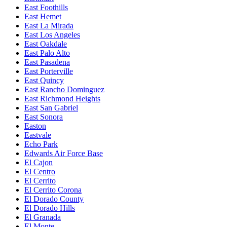
East Foothills
East Hemet
East La Mirada
East Los Angeles
East Oakdale
East Palo Alto
East Pasadena
East Porterville
East Quincy
East Rancho Dominguez
East Richmond Heights
East San Gabriel
East Sonora
Easton
Eastvale
Echo Park
Edwards Air Force Base
El Cajon
El Centro
El Cerrito
El Cerrito Corona
El Dorado County
El Dorado Hills
El Granada
El Monte