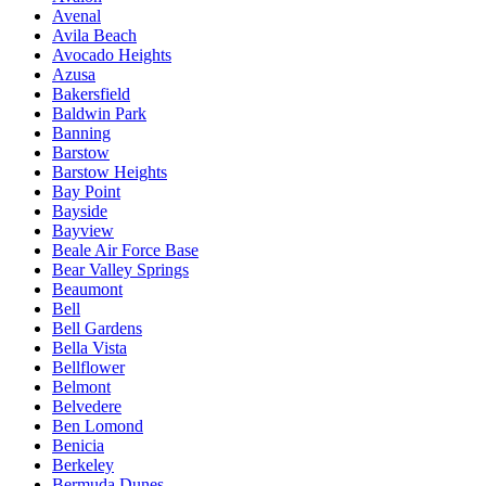
Avenal
Avila Beach
Avocado Heights
Azusa
Bakersfield
Baldwin Park
Banning
Barstow
Barstow Heights
Bay Point
Bayside
Bayview
Beale Air Force Base
Bear Valley Springs
Beaumont
Bell
Bell Gardens
Bella Vista
Bellflower
Belmont
Belvedere
Ben Lomond
Benicia
Berkeley
Bermuda Dunes