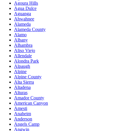
Agoura Hills
Agua Dulce
Aguanga
Ahwahnee
Alameda
Alameda County
Alamo
Albany
Alhambra
Aliso Viejo
Allendale
Alondra Park
Alpaugh
Alpine
Alpine County
Alta Sierra
Altadena
Alturas
Amador County
American Canyon
Amesti
Anaheim
Anderson
Angels Camp
Angwin