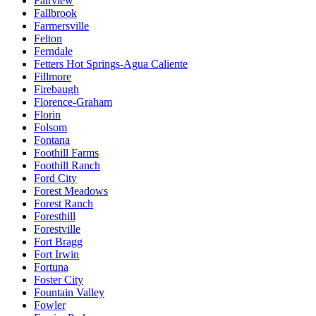
Fairview
Fallbrook
Farmersville
Felton
Ferndale
Fetters Hot Springs-Agua Caliente
Fillmore
Firebaugh
Florence-Graham
Florin
Folsom
Fontana
Foothill Farms
Foothill Ranch
Ford City
Forest Meadows
Forest Ranch
Foresthill
Forestville
Fort Bragg
Fort Irwin
Fortuna
Foster City
Fountain Valley
Fowler