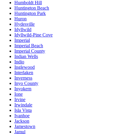
Humboldt Hill
Huntington Beach
Huntington Park
Huron
Hydesville
Idyllwild
Idyllwild-Pine Cove
Imperial
Imperial Beach
Imperial County
Indian Wells
Indio
Inglewood
Interlaken
Inverness
Inyo County
Inyokern
Ione
Irvine
Irwindale
Isla Vista
Ivanhoe
Jackson
Jamestown
Jamul