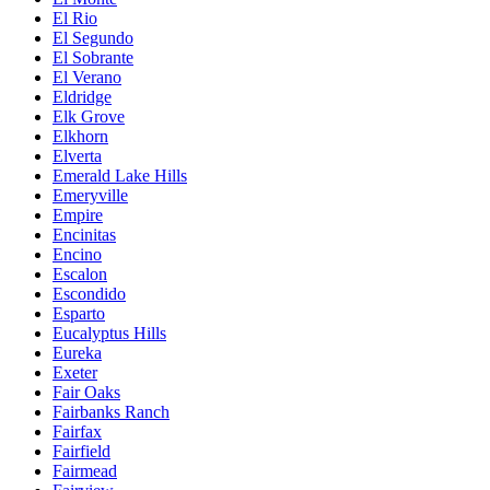
El Rio
El Segundo
El Sobrante
El Verano
Eldridge
Elk Grove
Elkhorn
Elverta
Emerald Lake Hills
Emeryville
Empire
Encinitas
Encino
Escalon
Escondido
Esparto
Eucalyptus Hills
Eureka
Exeter
Fair Oaks
Fairbanks Ranch
Fairfax
Fairfield
Fairmead