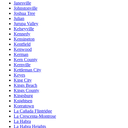
Janesville
Johnstonville
Joshua Tree
Julian
Jurupa Valley
Kelseyville
Kennedy
Kensington
Kentfield
Kenwood
Kerman
Kern County
Kernville
Kettleman City
Keyes
King City
Kings Beach
Kings County
Kingsburg
Knightsen
Koreatown
La Cañada Flintridge
La Crescenta-Montrose
La Habra
La Habra Heights