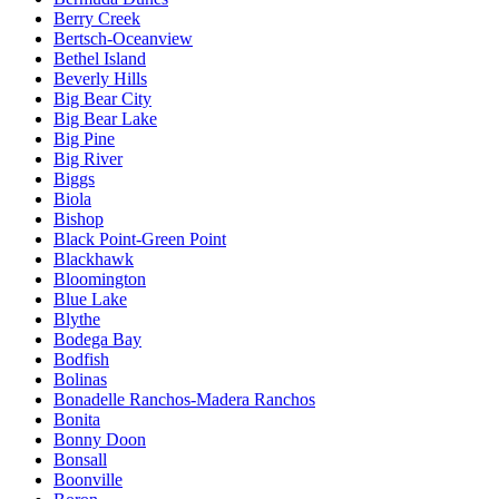
Berry Creek
Bertsch-Oceanview
Bethel Island
Beverly Hills
Big Bear City
Big Bear Lake
Big Pine
Big River
Biggs
Biola
Bishop
Black Point-Green Point
Blackhawk
Bloomington
Blue Lake
Blythe
Bodega Bay
Bodfish
Bolinas
Bonadelle Ranchos-Madera Ranchos
Bonita
Bonny Doon
Bonsall
Boonville