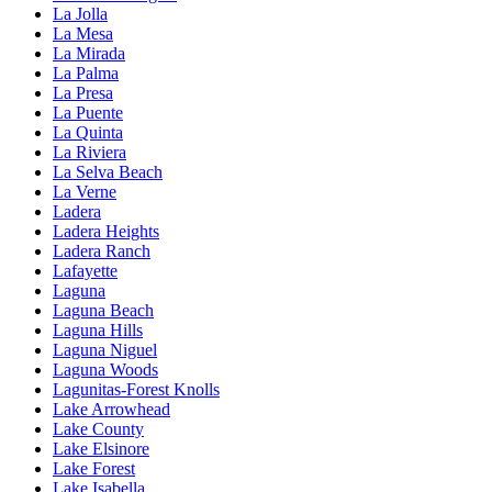
La Jolla
La Mesa
La Mirada
La Palma
La Presa
La Puente
La Quinta
La Riviera
La Selva Beach
La Verne
Ladera
Ladera Heights
Ladera Ranch
Lafayette
Laguna
Laguna Beach
Laguna Hills
Laguna Niguel
Laguna Woods
Lagunitas-Forest Knolls
Lake Arrowhead
Lake County
Lake Elsinore
Lake Forest
Lake Isabella