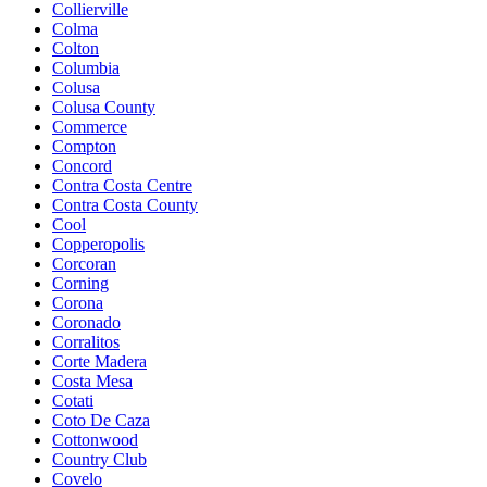
Collierville
Colma
Colton
Columbia
Colusa
Colusa County
Commerce
Compton
Concord
Contra Costa Centre
Contra Costa County
Cool
Copperopolis
Corcoran
Corning
Corona
Coronado
Corralitos
Corte Madera
Costa Mesa
Cotati
Coto De Caza
Cottonwood
Country Club
Covelo