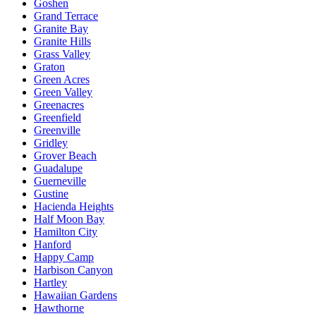
Goshen
Grand Terrace
Granite Bay
Granite Hills
Grass Valley
Graton
Green Acres
Green Valley
Greenacres
Greenfield
Greenville
Gridley
Grover Beach
Guadalupe
Guerneville
Gustine
Hacienda Heights
Half Moon Bay
Hamilton City
Hanford
Happy Camp
Harbison Canyon
Hartley
Hawaiian Gardens
Hawthorne