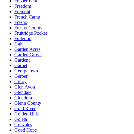
Frazier Park
Freedom
Fremont
French Camp
Fresno
Fresno County
Fruitridge Pocket
Fullerton
Galt
Garden Acres
Garden Grove
Gardena
Garnet
Georgetown
Gerber
Gilroy
Glen Avon
Glendale
Glendora
Glenn County
Gold River
Golden Hills
Goleta
Gonzales
Good Hope