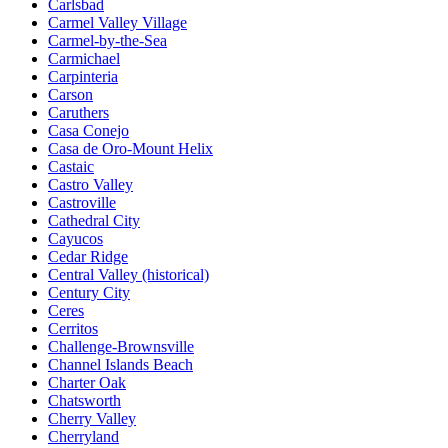
Carlsbad
Carmel Valley Village
Carmel-by-the-Sea
Carmichael
Carpinteria
Carson
Caruthers
Casa Conejo
Casa de Oro-Mount Helix
Castaic
Castro Valley
Castroville
Cathedral City
Cayucos
Cedar Ridge
Central Valley (historical)
Century City
Ceres
Cerritos
Challenge-Brownsville
Channel Islands Beach
Charter Oak
Chatsworth
Cherry Valley
Cherryland