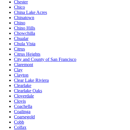
Chester
Chico
China Lake Acres
Chinatown
Chino
Chino Hills
Chowchilla
Chualar
Chula Vista
Citrus
Citrus Heights
City and County of San Francisco
Claremont
Clay
Clayton
Clear Lake Riviera
Clearlake
Clearlake Oaks
Cloverdale
Clovis
Coachella
Coalinga
Coarsegold
Cobb
Colfax