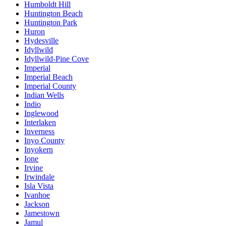
Humboldt Hill
Huntington Beach
Huntington Park
Huron
Hydesville
Idyllwild
Idyllwild-Pine Cove
Imperial
Imperial Beach
Imperial County
Indian Wells
Indio
Inglewood
Interlaken
Inverness
Inyo County
Inyokern
Ione
Irvine
Irwindale
Isla Vista
Ivanhoe
Jackson
Jamestown
Jamul