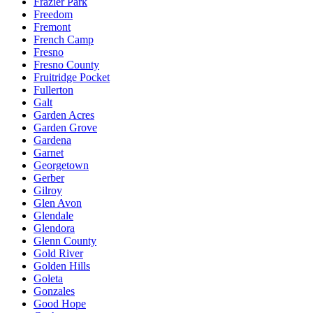
Frazier Park
Freedom
Fremont
French Camp
Fresno
Fresno County
Fruitridge Pocket
Fullerton
Galt
Garden Acres
Garden Grove
Gardena
Garnet
Georgetown
Gerber
Gilroy
Glen Avon
Glendale
Glendora
Glenn County
Gold River
Golden Hills
Goleta
Gonzales
Good Hope