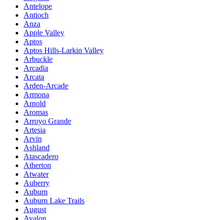
Antelope
Antioch
Anza
Apple Valley
Aptos
Aptos Hills-Larkin Valley
Arbuckle
Arcadia
Arcata
Arden-Arcade
Armona
Arnold
Aromas
Arroyo Grande
Artesia
Arvin
Ashland
Atascadero
Atherton
Atwater
Auberry
Auburn
Auburn Lake Trails
August
Avalon