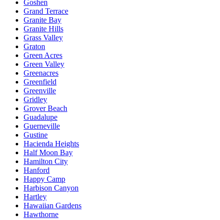
Goshen
Grand Terrace
Granite Bay
Granite Hills
Grass Valley
Graton
Green Acres
Green Valley
Greenacres
Greenfield
Greenville
Gridley
Grover Beach
Guadalupe
Guerneville
Gustine
Hacienda Heights
Half Moon Bay
Hamilton City
Hanford
Happy Camp
Harbison Canyon
Hartley
Hawaiian Gardens
Hawthorne