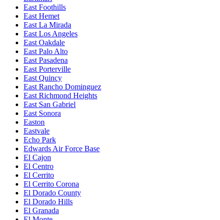
East Foothills
East Hemet
East La Mirada
East Los Angeles
East Oakdale
East Palo Alto
East Pasadena
East Porterville
East Quincy
East Rancho Dominguez
East Richmond Heights
East San Gabriel
East Sonora
Easton
Eastvale
Echo Park
Edwards Air Force Base
El Cajon
El Centro
El Cerrito
El Cerrito Corona
El Dorado County
El Dorado Hills
El Granada
El Monte