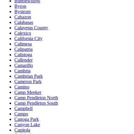
Buttonwillow
Byron
Bystrom
Cabazon
Calabasas
Calaveras County
Calexico
California City
Calimesa
Calipatria
Calistoga
Callender
Camarillo
Cambria
Cambrian Park
Cameron Park
Camino
Camp Meeker
Camp Pendleton North
Camp Pendleton South
Campbell
Campo
Canoga Park
Canyon Lake
Capitola