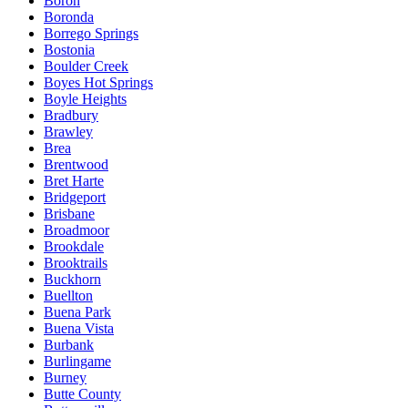
Boron
Boronda
Borrego Springs
Bostonia
Boulder Creek
Boyes Hot Springs
Boyle Heights
Bradbury
Brawley
Brea
Brentwood
Bret Harte
Bridgeport
Brisbane
Broadmoor
Brookdale
Brooktrails
Buckhorn
Buellton
Buena Park
Buena Vista
Burbank
Burlingame
Burney
Butte County