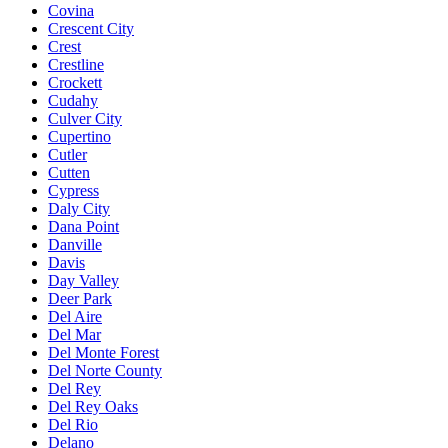
Covina
Crescent City
Crest
Crestline
Crockett
Cudahy
Culver City
Cupertino
Cutler
Cutten
Cypress
Daly City
Dana Point
Danville
Davis
Day Valley
Deer Park
Del Aire
Del Mar
Del Monte Forest
Del Norte County
Del Rey
Del Rey Oaks
Del Rio
Delano