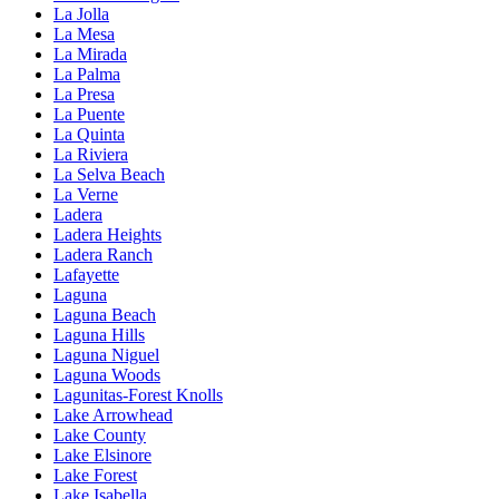
La Jolla
La Mesa
La Mirada
La Palma
La Presa
La Puente
La Quinta
La Riviera
La Selva Beach
La Verne
Ladera
Ladera Heights
Ladera Ranch
Lafayette
Laguna
Laguna Beach
Laguna Hills
Laguna Niguel
Laguna Woods
Lagunitas-Forest Knolls
Lake Arrowhead
Lake County
Lake Elsinore
Lake Forest
Lake Isabella