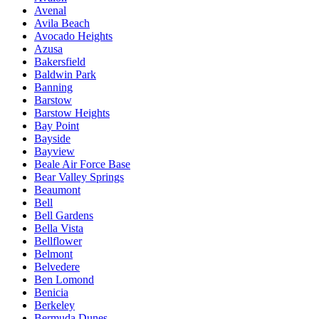
Avenal
Avila Beach
Avocado Heights
Azusa
Bakersfield
Baldwin Park
Banning
Barstow
Barstow Heights
Bay Point
Bayside
Bayview
Beale Air Force Base
Bear Valley Springs
Beaumont
Bell
Bell Gardens
Bella Vista
Bellflower
Belmont
Belvedere
Ben Lomond
Benicia
Berkeley
Bermuda Dunes