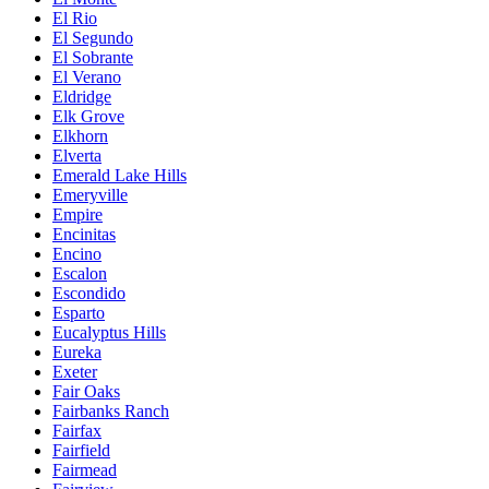
El Rio
El Segundo
El Sobrante
El Verano
Eldridge
Elk Grove
Elkhorn
Elverta
Emerald Lake Hills
Emeryville
Empire
Encinitas
Encino
Escalon
Escondido
Esparto
Eucalyptus Hills
Eureka
Exeter
Fair Oaks
Fairbanks Ranch
Fairfax
Fairfield
Fairmead