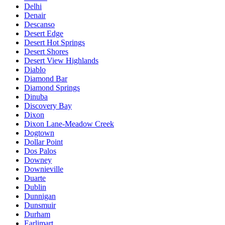
Delhi
Denair
Descanso
Desert Edge
Desert Hot Springs
Desert Shores
Desert View Highlands
Diablo
Diamond Bar
Diamond Springs
Dinuba
Discovery Bay
Dixon
Dixon Lane-Meadow Creek
Dogtown
Dollar Point
Dos Palos
Downey
Downieville
Duarte
Dublin
Dunnigan
Dunsmuir
Durham
Earlimart