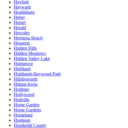
Hayfork
Hayward
Healdsburg
Heber
Hemet
Herald
Hercules
Hermosa Beach
Hesperia
Hidden Hills
Hidden Meadows
Hidden Valley Lake
Highgrove
Highland
Highlands-Baywood Park
Hillsborough
Hilmar-Irwin
Hollister
Hollywood
Holtville
Home Garden
Home Gardens
Homeland
Hughson
Humboldt County