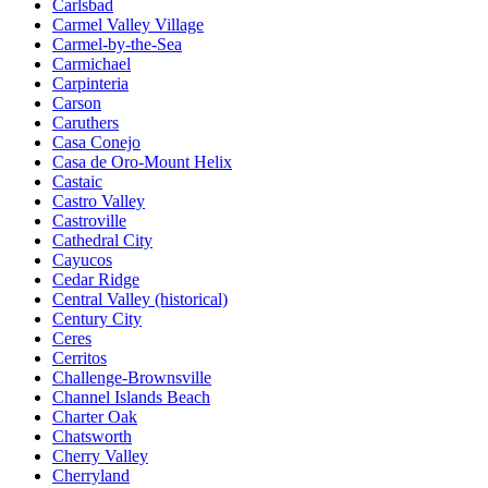
Carlsbad
Carmel Valley Village
Carmel-by-the-Sea
Carmichael
Carpinteria
Carson
Caruthers
Casa Conejo
Casa de Oro-Mount Helix
Castaic
Castro Valley
Castroville
Cathedral City
Cayucos
Cedar Ridge
Central Valley (historical)
Century City
Ceres
Cerritos
Challenge-Brownsville
Channel Islands Beach
Charter Oak
Chatsworth
Cherry Valley
Cherryland