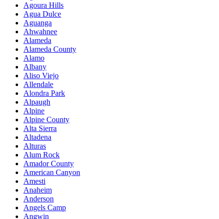
Agoura Hills
Agua Dulce
Aguanga
Ahwahnee
Alameda
Alameda County
Alamo
Albany
Aliso Viejo
Allendale
Alondra Park
Alpaugh
Alpine
Alpine County
Alta Sierra
Altadena
Alturas
Alum Rock
Amador County
American Canyon
Amesti
Anaheim
Anderson
Angels Camp
Angwin