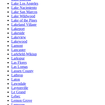
Lake Los Angeles
Lake Nacimiento
Lake San Marcos
Lake Wildwood
Lake of the Pines
Lakeland Village
Lakeport
Lakeside
Lakeview
Lakewood
Lamont
Lancaster
Larkfield-Wikiup
Larkspur
Las Flores
Las Lomas
Lassen County
Lathrop
Laton
Lawndale
Laytonville
Le Grand
Lebec
Lemon Grove
Lemoore