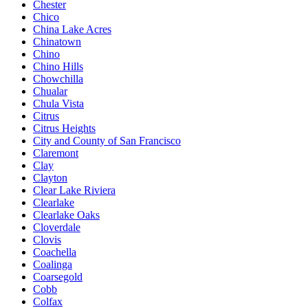
Chester
Chico
China Lake Acres
Chinatown
Chino
Chino Hills
Chowchilla
Chualar
Chula Vista
Citrus
Citrus Heights
City and County of San Francisco
Claremont
Clay
Clayton
Clear Lake Riviera
Clearlake
Clearlake Oaks
Cloverdale
Clovis
Coachella
Coalinga
Coarsegold
Cobb
Colfax