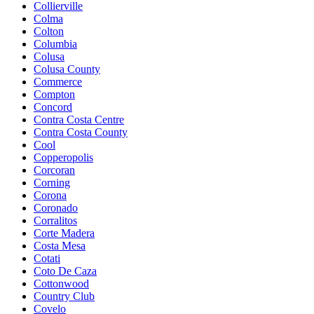
Collierville
Colma
Colton
Columbia
Colusa
Colusa County
Commerce
Compton
Concord
Contra Costa Centre
Contra Costa County
Cool
Copperopolis
Corcoran
Corning
Corona
Coronado
Corralitos
Corte Madera
Costa Mesa
Cotati
Coto De Caza
Cottonwood
Country Club
Covelo