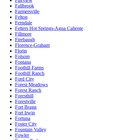
Fairview
Fallbrook
Farmersville
Felton
Ferndale
Fetters Hot Springs-Agua Caliente
Fillmore
Firebaugh
Florence-Graham
Florin
Folsom
Fontana
Foothill Farms
Foothill Ranch
Ford City
Forest Meadows
Forest Ranch
Foresthill
Forestville
Fort Bragg
Fort Irwin
Fortuna
Foster City
Fountain Valley
Fowler