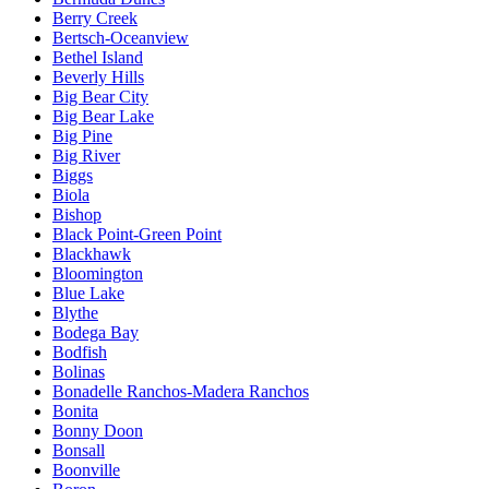
Berry Creek
Bertsch-Oceanview
Bethel Island
Beverly Hills
Big Bear City
Big Bear Lake
Big Pine
Big River
Biggs
Biola
Bishop
Black Point-Green Point
Blackhawk
Bloomington
Blue Lake
Blythe
Bodega Bay
Bodfish
Bolinas
Bonadelle Ranchos-Madera Ranchos
Bonita
Bonny Doon
Bonsall
Boonville