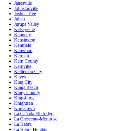
Janesville
Johnstonville
Joshua Tree
Julian
Jurupa Valley
Kelseyville
Kennedy
Kensington
Kentfield
Kenwood
Kerman
Kern County
Kernville
Kettleman City
Keyes
King City
Kings Beach
Kings County
Kingsburg
Knightsen
Koreatown
La Cañada Flintridge
La Crescenta-Montrose
La Habra
La Habra Heights