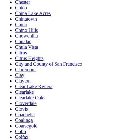
Chester
Chico
China Lake Acres
Chinatown
Chino
Chino Hills
Chowchilla
Chualar
Chula Vista
Citrus
Citrus Heights
City and County of San Francisco
Claremont
Clay
Clayton
Clear Lake Riviera
Clearlake
Clearlake Oaks
Cloverdale
Clovis
Coachella
Coalinga
Coarsegold
Cobb
Colfax