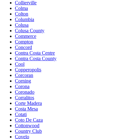
Collierville
Colma
Colton
Columbia
Colusa
Colusa County
Commerce
Compton
Concord
Contra Costa Centre
Contra Costa County
Cool
Copperopolis
Corcoran
Corning
Corona
Coronado
Corralitos
Corte Madera
Costa Mesa
Cotati
Coto De Caza
Cottonwood
Country Club
Covelo