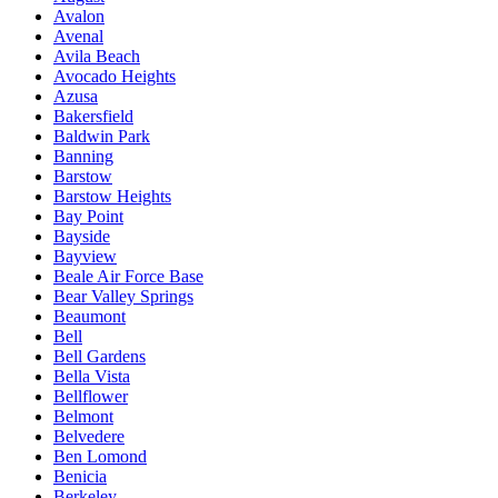
Avalon
Avenal
Avila Beach
Avocado Heights
Azusa
Bakersfield
Baldwin Park
Banning
Barstow
Barstow Heights
Bay Point
Bayside
Bayview
Beale Air Force Base
Bear Valley Springs
Beaumont
Bell
Bell Gardens
Bella Vista
Bellflower
Belmont
Belvedere
Ben Lomond
Benicia
Berkeley