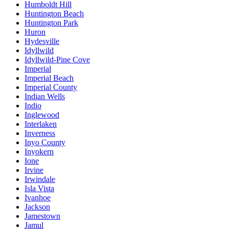
Humboldt Hill
Huntington Beach
Huntington Park
Huron
Hydesville
Idyllwild
Idyllwild-Pine Cove
Imperial
Imperial Beach
Imperial County
Indian Wells
Indio
Inglewood
Interlaken
Inverness
Inyo County
Inyokern
Ione
Irvine
Irwindale
Isla Vista
Ivanhoe
Jackson
Jamestown
Jamul