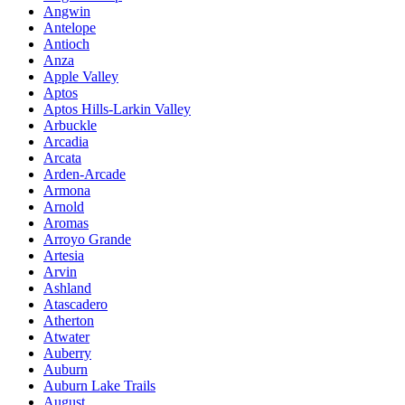
Angwin
Antelope
Antioch
Anza
Apple Valley
Aptos
Aptos Hills-Larkin Valley
Arbuckle
Arcadia
Arcata
Arden-Arcade
Armona
Arnold
Aromas
Arroyo Grande
Artesia
Arvin
Ashland
Atascadero
Atherton
Atwater
Auberry
Auburn
Auburn Lake Trails
August