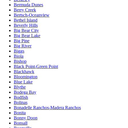
Bermuda Dunes
Berry Creek
Bertsch-Oceanview
Bethel Island
Beverly Hills
Big Bear City
Big Bear Lake
Big Pine
Big River
Biggs
Biola
Bishop
Black Point-Green Point
Blackhawk
Bloomington
Blue Lake
Blythe
Bodega Bay
Bodfish
Bolinas
Bonadelle Ranchos-Madera Ranchos
Bonita
Bonny Doon
Bonsall