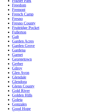
Frazier Park
Freedom
Fremont
French Camp
Fresno
Fresno County
Fruitridge Pocket
Fullerton
Galt
Garden Acres
Garden Grove
Gardena
Garnet
Georgetown
Gerber
Gilroy
Glen Avon
Glendale
Glendora
Glenn County
Gold River
Golden Hills
Goleta
Gonzales
Good Hope