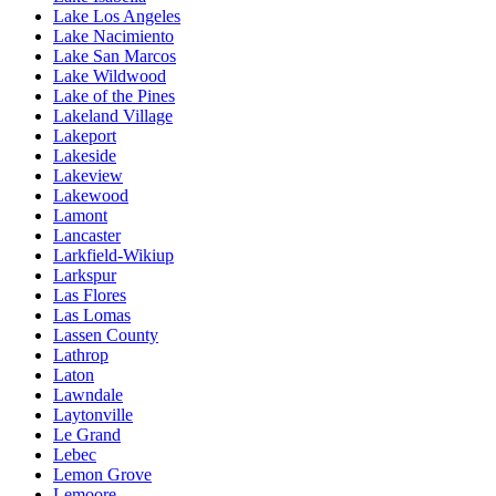
Lake Los Angeles
Lake Nacimiento
Lake San Marcos
Lake Wildwood
Lake of the Pines
Lakeland Village
Lakeport
Lakeside
Lakeview
Lakewood
Lamont
Lancaster
Larkfield-Wikiup
Larkspur
Las Flores
Las Lomas
Lassen County
Lathrop
Laton
Lawndale
Laytonville
Le Grand
Lebec
Lemon Grove
Lemoore