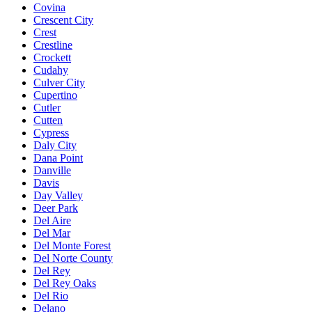
Covina
Crescent City
Crest
Crestline
Crockett
Cudahy
Culver City
Cupertino
Cutler
Cutten
Cypress
Daly City
Dana Point
Danville
Davis
Day Valley
Deer Park
Del Aire
Del Mar
Del Monte Forest
Del Norte County
Del Rey
Del Rey Oaks
Del Rio
Delano