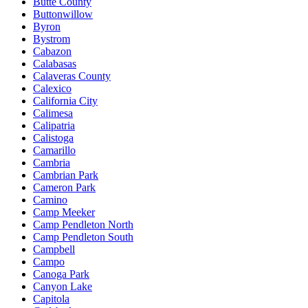
Butte County
Buttonwillow
Byron
Bystrom
Cabazon
Calabasas
Calaveras County
Calexico
California City
Calimesa
Calipatria
Calistoga
Camarillo
Cambria
Cambrian Park
Cameron Park
Camino
Camp Meeker
Camp Pendleton North
Camp Pendleton South
Campbell
Campo
Canoga Park
Canyon Lake
Capitola