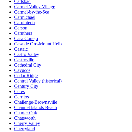
Carlsbad
Carmel Valley Village
Carmel-by-the-Sea
Carmichael
Carpinteria
Carson
Caruthers
Casa Conejo
Casa de Oro-Mount Helix
Castaic
Castro Valley
Castroville
Cathedral City
Cayucos
Cedar Ridge
Central Valley (historical)
Century City
Ceres
Cerritos
Challenge-Brownsville
Channel Islands Beach
Charter Oak
Chatsworth
Cherry Valley
Cherryland