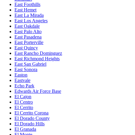
East Foothills
East Hemet
East La Mirada
East Los Angeles
East Oakdale
East Palo Alto
East Pasadena
East Porterville
East Quincy
East Rancho Dominguez
East Richmond Heights
East San Gabriel
East Sonora
Easton
Eastvale
Echo Park
Edwards Air Force Base
El Cajon
El Centro
El Cerrito
El Cerrito Corona
El Dorado County
El Dorado Hills
El Granada
El Monte