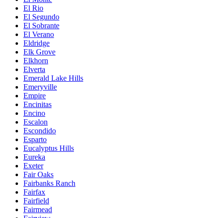
El Rio
El Segundo
El Sobrante
El Verano
Eldridge
Elk Grove
Elkhorn
Elverta
Emerald Lake Hills
Emeryville
Empire
Encinitas
Encino
Escalon
Escondido
Esparto
Eucalyptus Hills
Eureka
Exeter
Fair Oaks
Fairbanks Ranch
Fairfax
Fairfield
Fairmead