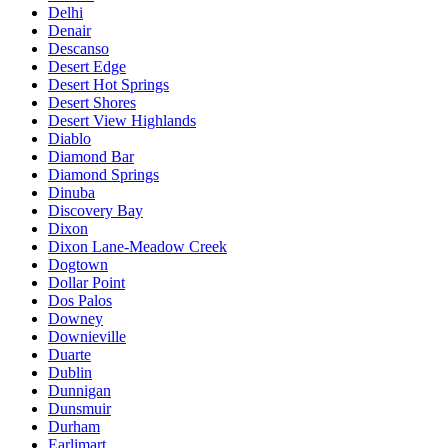
Delhi
Denair
Descanso
Desert Edge
Desert Hot Springs
Desert Shores
Desert View Highlands
Diablo
Diamond Bar
Diamond Springs
Dinuba
Discovery Bay
Dixon
Dixon Lane-Meadow Creek
Dogtown
Dollar Point
Dos Palos
Downey
Downieville
Duarte
Dublin
Dunnigan
Dunsmuir
Durham
Earlimart