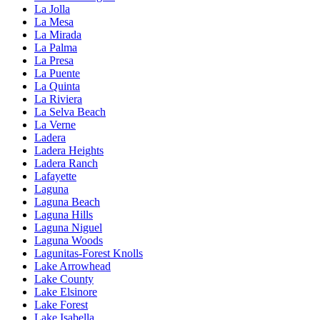
La Jolla
La Mesa
La Mirada
La Palma
La Presa
La Puente
La Quinta
La Riviera
La Selva Beach
La Verne
Ladera
Ladera Heights
Ladera Ranch
Lafayette
Laguna
Laguna Beach
Laguna Hills
Laguna Niguel
Laguna Woods
Lagunitas-Forest Knolls
Lake Arrowhead
Lake County
Lake Elsinore
Lake Forest
Lake Isabella