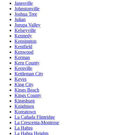
Janesville
Johnstonville
Joshua Tree
Julian
Jurupa Valley
Kelseyville
Kennedy
Kensington
Kentfield
Kenwood
Kerman
Kern County
Kernville
Kettleman City
Keyes
King City
Kings Beach
Kings County
Kingsburg
Knightsen
Koreatown
La Cañada Flintridge
La Crescenta-Montrose
La Habra
La Habra Heights