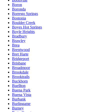
Boonville
Boron
Boronda
Borrego Springs
Bostonia
Boulder Creek
Boyes Hot Springs
Boyle Heights
Bradbury
Brawley
Brea
Brentwood
Bret Harte
Bridgeport
Brisbane
Broadmoor
Brookdale
Brooktrails
Buckhorn
Buellton
Buena Park
Buena Vista
Burbank
Burlingame
Burney