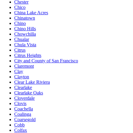
Chester
Chico
China Lake Acres
Chinatown
Chino
Chino Hills
Chowchilla
Chualar
Chula Vista
Citrus
Citrus Heights
City and County of San Francisco
Claremont
Clay
Clayton
Clear Lake Riviera
Clearlake
Clearlake Oaks
Cloverdale
Clovis
Coachella
Coalinga
Coarsegold
Cobb
Colfax