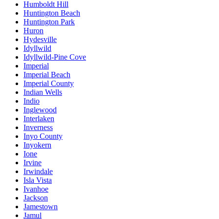
Humboldt Hill
Huntington Beach
Huntington Park
Huron
Hydesville
Idyllwild
Idyllwild-Pine Cove
Imperial
Imperial Beach
Imperial County
Indian Wells
Indio
Inglewood
Interlaken
Inverness
Inyo County
Inyokern
Ione
Irvine
Irwindale
Isla Vista
Ivanhoe
Jackson
Jamestown
Jamul