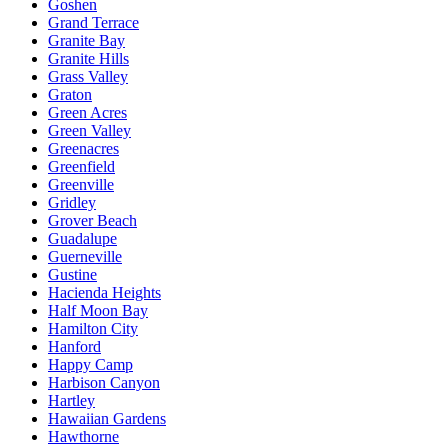
Goshen
Grand Terrace
Granite Bay
Granite Hills
Grass Valley
Graton
Green Acres
Green Valley
Greenacres
Greenfield
Greenville
Gridley
Grover Beach
Guadalupe
Guerneville
Gustine
Hacienda Heights
Half Moon Bay
Hamilton City
Hanford
Happy Camp
Harbison Canyon
Hartley
Hawaiian Gardens
Hawthorne