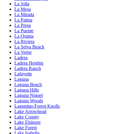
La Jolla
La Mesa
La Mirada
La Palma
La Presa
La Puente
La Quinta
La Riviera
La Selva Beach
La Verne
Ladera
Ladera Heights
Ladera Ranch
Lafayette
Laguna
Laguna Beach
Laguna Hills
Laguna Niguel
Laguna Woods
Lagunitas-Forest Knolls
Lake Arrowhead
Lake County
Lake Elsinore
Lake Forest
Lake Isabella