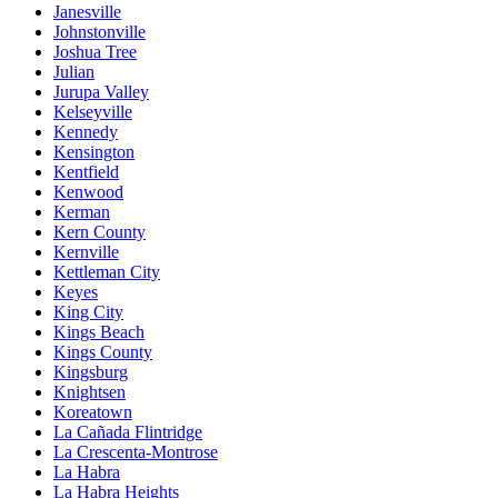
Janesville
Johnstonville
Joshua Tree
Julian
Jurupa Valley
Kelseyville
Kennedy
Kensington
Kentfield
Kenwood
Kerman
Kern County
Kernville
Kettleman City
Keyes
King City
Kings Beach
Kings County
Kingsburg
Knightsen
Koreatown
La Cañada Flintridge
La Crescenta-Montrose
La Habra
La Habra Heights