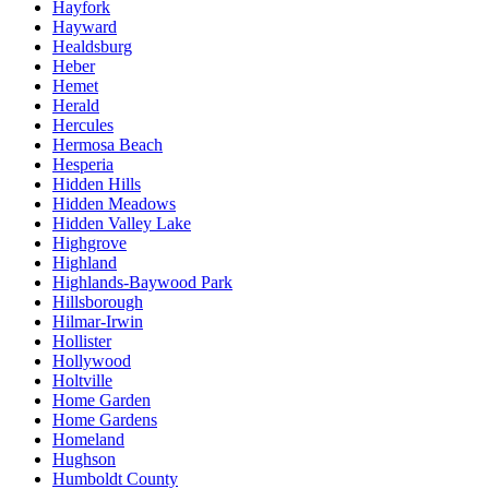
Hayfork
Hayward
Healdsburg
Heber
Hemet
Herald
Hercules
Hermosa Beach
Hesperia
Hidden Hills
Hidden Meadows
Hidden Valley Lake
Highgrove
Highland
Highlands-Baywood Park
Hillsborough
Hilmar-Irwin
Hollister
Hollywood
Holtville
Home Garden
Home Gardens
Homeland
Hughson
Humboldt County