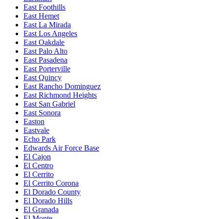
East Foothills
East Hemet
East La Mirada
East Los Angeles
East Oakdale
East Palo Alto
East Pasadena
East Porterville
East Quincy
East Rancho Dominguez
East Richmond Heights
East San Gabriel
East Sonora
Easton
Eastvale
Echo Park
Edwards Air Force Base
El Cajon
El Centro
El Cerrito
El Cerrito Corona
El Dorado County
El Dorado Hills
El Granada
El Monte