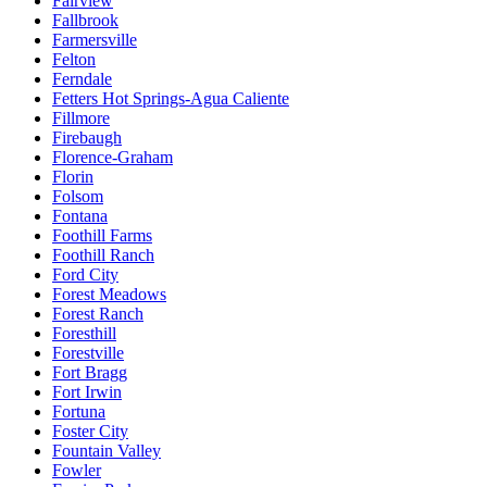
Fairview
Fallbrook
Farmersville
Felton
Ferndale
Fetters Hot Springs-Agua Caliente
Fillmore
Firebaugh
Florence-Graham
Florin
Folsom
Fontana
Foothill Farms
Foothill Ranch
Ford City
Forest Meadows
Forest Ranch
Foresthill
Forestville
Fort Bragg
Fort Irwin
Fortuna
Foster City
Fountain Valley
Fowler