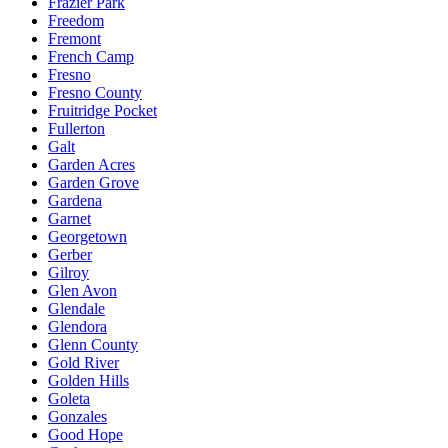
Frazier Park
Freedom
Fremont
French Camp
Fresno
Fresno County
Fruitridge Pocket
Fullerton
Galt
Garden Acres
Garden Grove
Gardena
Garnet
Georgetown
Gerber
Gilroy
Glen Avon
Glendale
Glendora
Glenn County
Gold River
Golden Hills
Goleta
Gonzales
Good Hope