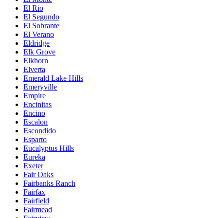
El Rio
El Segundo
El Sobrante
El Verano
Eldridge
Elk Grove
Elkhorn
Elverta
Emerald Lake Hills
Emeryville
Empire
Encinitas
Encino
Escalon
Escondido
Esparto
Eucalyptus Hills
Eureka
Exeter
Fair Oaks
Fairbanks Ranch
Fairfax
Fairfield
Fairmead