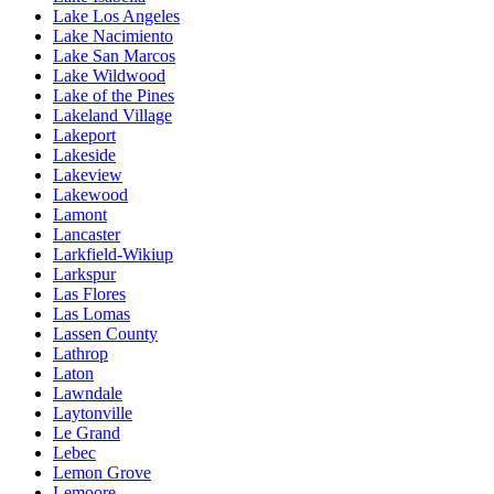
Lake Los Angeles
Lake Nacimiento
Lake San Marcos
Lake Wildwood
Lake of the Pines
Lakeland Village
Lakeport
Lakeside
Lakeview
Lakewood
Lamont
Lancaster
Larkfield-Wikiup
Larkspur
Las Flores
Las Lomas
Lassen County
Lathrop
Laton
Lawndale
Laytonville
Le Grand
Lebec
Lemon Grove
Lemoore