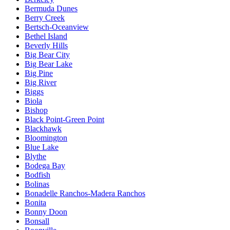
Bermuda Dunes
Berry Creek
Bertsch-Oceanview
Bethel Island
Beverly Hills
Big Bear City
Big Bear Lake
Big Pine
Big River
Biggs
Biola
Bishop
Black Point-Green Point
Blackhawk
Bloomington
Blue Lake
Blythe
Bodega Bay
Bodfish
Bolinas
Bonadelle Ranchos-Madera Ranchos
Bonita
Bonny Doon
Bonsall