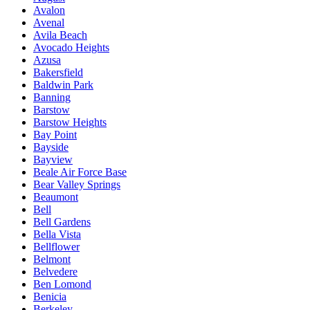
Avalon
Avenal
Avila Beach
Avocado Heights
Azusa
Bakersfield
Baldwin Park
Banning
Barstow
Barstow Heights
Bay Point
Bayside
Bayview
Beale Air Force Base
Bear Valley Springs
Beaumont
Bell
Bell Gardens
Bella Vista
Bellflower
Belmont
Belvedere
Ben Lomond
Benicia
Berkeley