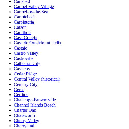
Carlsbad
Carmel Valley Village
Carmel-by-the-Sea
Carmichael
Carpinteria
Carson
Caruthers
Casa Conejo
Casa de Oro-Mount Helix
Castaic
Castro Valley
Castroville
Cathedral City
Cayucos
Cedar Ridge
Central Valley (historical)
Century City
Ceres
Cerritos
Challenge-Brownsville
Channel Islands Beach
Charter Oak
Chatsworth
Cherry Valley
Cherryland