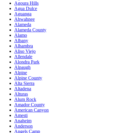
Agoura Hills
Agua Dulce
Aguanga
Ahwahnee
Alameda
Alameda County
Alamo
Albany
Alhambra
Aliso Viejo
Allendale
Alondra Park
Alpaugh
Alpine
Alpine County
Alta Sierra
Altadena
Alturas
Alum Rock
Amador County
American Canyon
Amesti
Anaheim
Anderson
Angels Camp