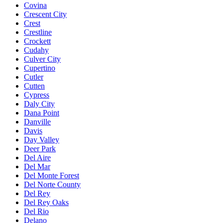
Covina
Crescent City
Crest
Crestline
Crockett
Cudahy
Culver City
Cupertino
Cutler
Cutten
Cypress
Daly City
Dana Point
Danville
Davis
Day Valley
Deer Park
Del Aire
Del Mar
Del Monte Forest
Del Norte County
Del Rey
Del Rey Oaks
Del Rio
Delano