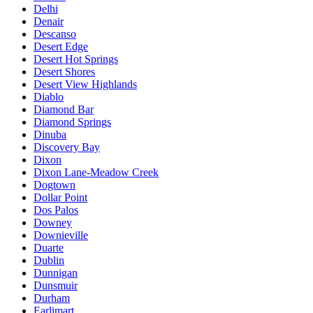
Delhi
Denair
Descanso
Desert Edge
Desert Hot Springs
Desert Shores
Desert View Highlands
Diablo
Diamond Bar
Diamond Springs
Dinuba
Discovery Bay
Dixon
Dixon Lane-Meadow Creek
Dogtown
Dollar Point
Dos Palos
Downey
Downieville
Duarte
Dublin
Dunnigan
Dunsmuir
Durham
Earlimart