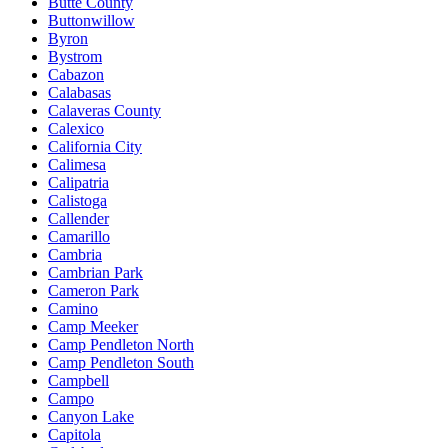
Butte County
Buttonwillow
Byron
Bystrom
Cabazon
Calabasas
Calaveras County
Calexico
California City
Calimesa
Calipatria
Calistoga
Callender
Camarillo
Cambria
Cambrian Park
Cameron Park
Camino
Camp Meeker
Camp Pendleton North
Camp Pendleton South
Campbell
Campo
Canyon Lake
Capitola