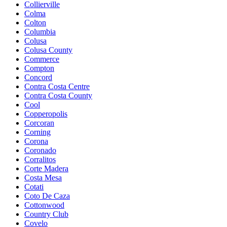
Collierville
Colma
Colton
Columbia
Colusa
Colusa County
Commerce
Compton
Concord
Contra Costa Centre
Contra Costa County
Cool
Copperopolis
Corcoran
Corning
Corona
Coronado
Corralitos
Corte Madera
Costa Mesa
Cotati
Coto De Caza
Cottonwood
Country Club
Covelo