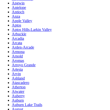
Angwin
Antelope
Antioch
Anza
Apple Valley
Aptos
Aptos Hills-Larkin Valley
Arbuckle
Arcadia
Arcata
Arden-Arcade
Armona
Arnold
Aromas
Arroyo Grande
Artesia
Arvin
Ashland
Atascadero
Atherton
Atwater
Auberry
Auburn
Auburn Lake Trails
August