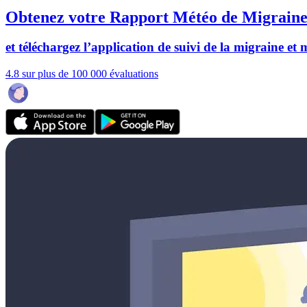
Obtenez votre Rapport Météo de Migraine
et téléchargez l’application de suivi de la migraine et
4.8 sur plus de 100 000 évaluations