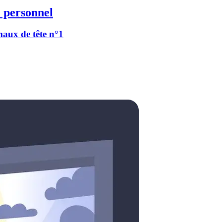
 personnel
 maux de tête n°1