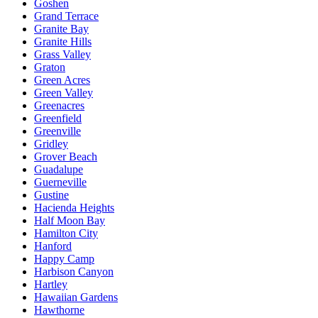
Goshen
Grand Terrace
Granite Bay
Granite Hills
Grass Valley
Graton
Green Acres
Green Valley
Greenacres
Greenfield
Greenville
Gridley
Grover Beach
Guadalupe
Guerneville
Gustine
Hacienda Heights
Half Moon Bay
Hamilton City
Hanford
Happy Camp
Harbison Canyon
Hartley
Hawaiian Gardens
Hawthorne