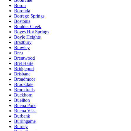
Boonville
Boron
Boronda
Borrego Springs
Bostonia
Boulder Creek
Boyes Hot Springs
Boyle Heights
Bradbury
Brawley
Brea
Brentwood
Bret Harte
Bridgeport
Brisbane
Broadmoor
Brookdale
Brooktrails
Buckhorn
Buellton
Buena Park
Buena Vista
Burbank
Burlingame
Burney