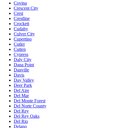
Covina
Crescent City
Crest
Crestline
Crockett
Cudahy
Culver City
Cupertino
Cutler
Cutten
Cypress
Daly City
Dana Point
Danville
Davis
Day Valley
Deer Park
Del Aire
Del Mar
Del Monte Forest
Del Norte County
Del Rey
Del Rey Oaks
Del Rio
Delano