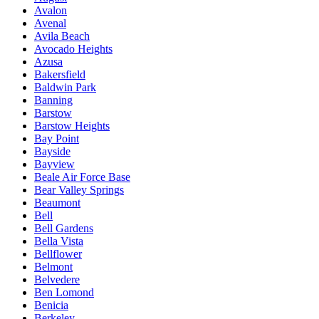
Avalon
Avenal
Avila Beach
Avocado Heights
Azusa
Bakersfield
Baldwin Park
Banning
Barstow
Barstow Heights
Bay Point
Bayside
Bayview
Beale Air Force Base
Bear Valley Springs
Beaumont
Bell
Bell Gardens
Bella Vista
Bellflower
Belmont
Belvedere
Ben Lomond
Benicia
Berkeley