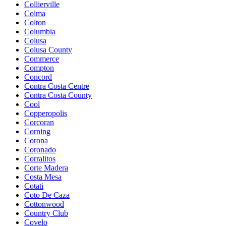
Collierville
Colma
Colton
Columbia
Colusa
Colusa County
Commerce
Compton
Concord
Contra Costa Centre
Contra Costa County
Cool
Copperopolis
Corcoran
Corning
Corona
Coronado
Corralitos
Corte Madera
Costa Mesa
Cotati
Coto De Caza
Cottonwood
Country Club
Covelo