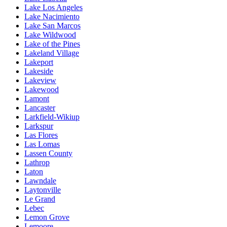
Lake Los Angeles
Lake Nacimiento
Lake San Marcos
Lake Wildwood
Lake of the Pines
Lakeland Village
Lakeport
Lakeside
Lakeview
Lakewood
Lamont
Lancaster
Larkfield-Wikiup
Larkspur
Las Flores
Las Lomas
Lassen County
Lathrop
Laton
Lawndale
Laytonville
Le Grand
Lebec
Lemon Grove
Lemoore