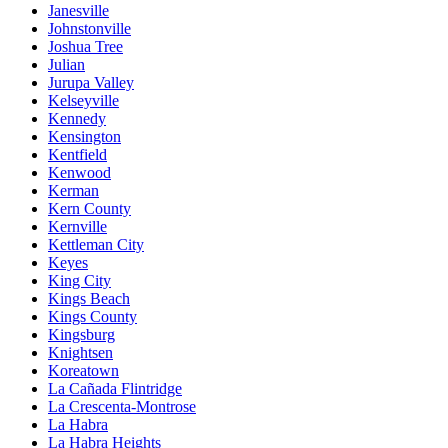
Janesville
Johnstonville
Joshua Tree
Julian
Jurupa Valley
Kelseyville
Kennedy
Kensington
Kentfield
Kenwood
Kerman
Kern County
Kernville
Kettleman City
Keyes
King City
Kings Beach
Kings County
Kingsburg
Knightsen
Koreatown
La Cañada Flintridge
La Crescenta-Montrose
La Habra
La Habra Heights