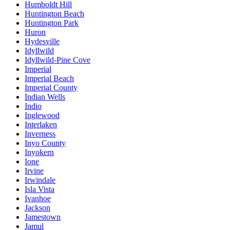
Humboldt Hill
Huntington Beach
Huntington Park
Huron
Hydesville
Idyllwild
Idyllwild-Pine Cove
Imperial
Imperial Beach
Imperial County
Indian Wells
Indio
Inglewood
Interlaken
Inverness
Inyo County
Inyokern
Ione
Irvine
Irwindale
Isla Vista
Ivanhoe
Jackson
Jamestown
Jamul