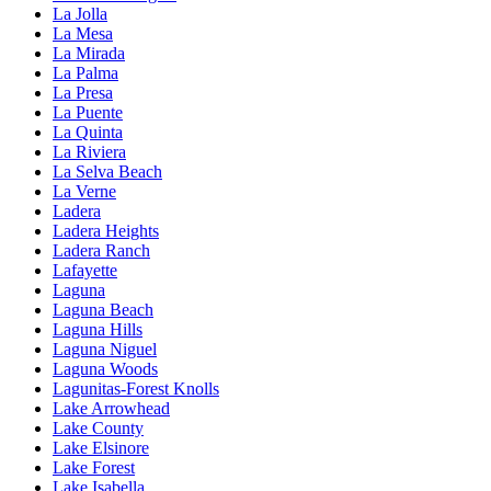
La Jolla
La Mesa
La Mirada
La Palma
La Presa
La Puente
La Quinta
La Riviera
La Selva Beach
La Verne
Ladera
Ladera Heights
Ladera Ranch
Lafayette
Laguna
Laguna Beach
Laguna Hills
Laguna Niguel
Laguna Woods
Lagunitas-Forest Knolls
Lake Arrowhead
Lake County
Lake Elsinore
Lake Forest
Lake Isabella