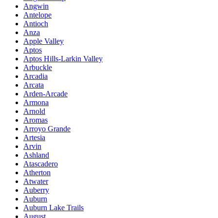
Angwin
Antelope
Antioch
Anza
Apple Valley
Aptos
Aptos Hills-Larkin Valley
Arbuckle
Arcadia
Arcata
Arden-Arcade
Armona
Arnold
Aromas
Arroyo Grande
Artesia
Arvin
Ashland
Atascadero
Atherton
Atwater
Auberry
Auburn
Auburn Lake Trails
August