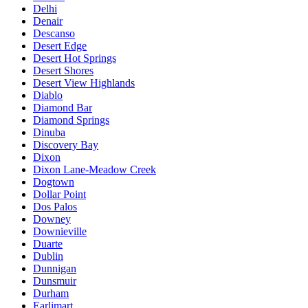
Delhi
Denair
Descanso
Desert Edge
Desert Hot Springs
Desert Shores
Desert View Highlands
Diablo
Diamond Bar
Diamond Springs
Dinuba
Discovery Bay
Dixon
Dixon Lane-Meadow Creek
Dogtown
Dollar Point
Dos Palos
Downey
Downieville
Duarte
Dublin
Dunnigan
Dunsmuir
Durham
Earlimart