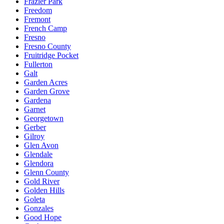
Frazier Park
Freedom
Fremont
French Camp
Fresno
Fresno County
Fruitridge Pocket
Fullerton
Galt
Garden Acres
Garden Grove
Gardena
Garnet
Georgetown
Gerber
Gilroy
Glen Avon
Glendale
Glendora
Glenn County
Gold River
Golden Hills
Goleta
Gonzales
Good Hope