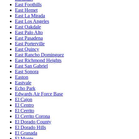
East Foothills
East Hemet
East La Mirada
East Los Angeles
East Oakdale
East Palo Alto
East Pasadena
East Porterville
East Quincy
East Rancho Dominguez
East Richmond Heights
East San Gabriel
East Sonora
Easton
Eastvale
Echo Park
Edwards Air Force Base
El Cajon
El Centro
El Cerrito
El Cerrito Corona
El Dorado County
El Dorado Hills
El Granada
El Monte