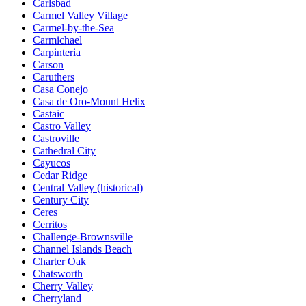
Carlsbad
Carmel Valley Village
Carmel-by-the-Sea
Carmichael
Carpinteria
Carson
Caruthers
Casa Conejo
Casa de Oro-Mount Helix
Castaic
Castro Valley
Castroville
Cathedral City
Cayucos
Cedar Ridge
Central Valley (historical)
Century City
Ceres
Cerritos
Challenge-Brownsville
Channel Islands Beach
Charter Oak
Chatsworth
Cherry Valley
Cherryland