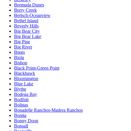
Bermuda Dunes
Berry Creek
Bertsch-Oceanview
Bethel Island
Beverly Hills
Big Bear City
Big Bear Lake
Big Pine
Big River
Biggs
Biola
Bishop
Black Point-Green Point
Blackhawk
Bloomington
Blue Lake
Blythe
Bodega Bay
Bodfish
Bolinas
Bonadelle Ranchos-Madera Ranchos
Bonita
Bonny Doon
Bonsall