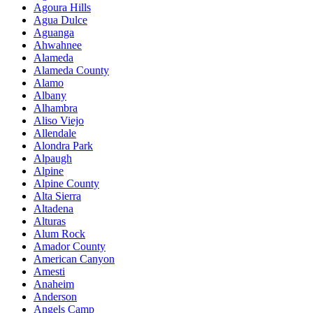
Agoura Hills
Agua Dulce
Aguanga
Ahwahnee
Alameda
Alameda County
Alamo
Albany
Alhambra
Aliso Viejo
Allendale
Alondra Park
Alpaugh
Alpine
Alpine County
Alta Sierra
Altadena
Alturas
Alum Rock
Amador County
American Canyon
Amesti
Anaheim
Anderson
Angels Camp