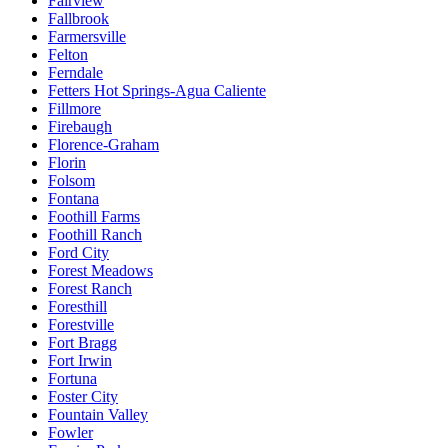
Fairview
Fallbrook
Farmersville
Felton
Ferndale
Fetters Hot Springs-Agua Caliente
Fillmore
Firebaugh
Florence-Graham
Florin
Folsom
Fontana
Foothill Farms
Foothill Ranch
Ford City
Forest Meadows
Forest Ranch
Foresthill
Forestville
Fort Bragg
Fort Irwin
Fortuna
Foster City
Fountain Valley
Fowler