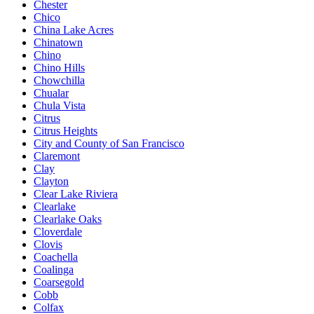
Chester
Chico
China Lake Acres
Chinatown
Chino
Chino Hills
Chowchilla
Chualar
Chula Vista
Citrus
Citrus Heights
City and County of San Francisco
Claremont
Clay
Clayton
Clear Lake Riviera
Clearlake
Clearlake Oaks
Cloverdale
Clovis
Coachella
Coalinga
Coarsegold
Cobb
Colfax