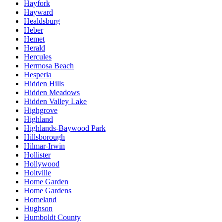
Hayfork
Hayward
Healdsburg
Heber
Hemet
Herald
Hercules
Hermosa Beach
Hesperia
Hidden Hills
Hidden Meadows
Hidden Valley Lake
Highgrove
Highland
Highlands-Baywood Park
Hillsborough
Hilmar-Irwin
Hollister
Hollywood
Holtville
Home Garden
Home Gardens
Homeland
Hughson
Humboldt County