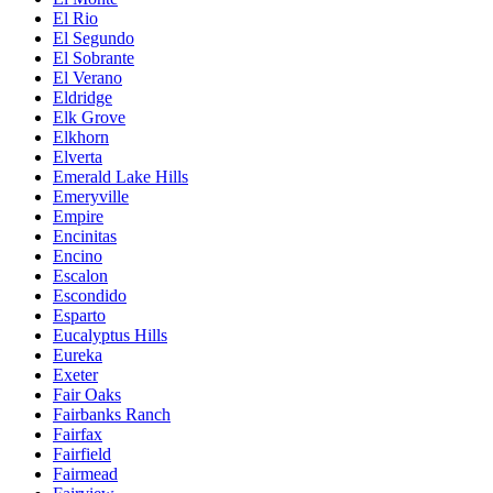
El Rio
El Segundo
El Sobrante
El Verano
Eldridge
Elk Grove
Elkhorn
Elverta
Emerald Lake Hills
Emeryville
Empire
Encinitas
Encino
Escalon
Escondido
Esparto
Eucalyptus Hills
Eureka
Exeter
Fair Oaks
Fairbanks Ranch
Fairfax
Fairfield
Fairmead