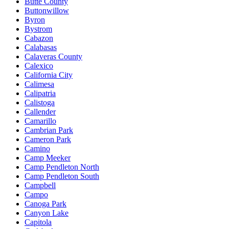
Butte County
Buttonwillow
Byron
Bystrom
Cabazon
Calabasas
Calaveras County
Calexico
California City
Calimesa
Calipatria
Calistoga
Callender
Camarillo
Cambrian Park
Cameron Park
Camino
Camp Meeker
Camp Pendleton North
Camp Pendleton South
Campbell
Campo
Canoga Park
Canyon Lake
Capitola