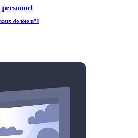
 personnel
 maux de tête n°1