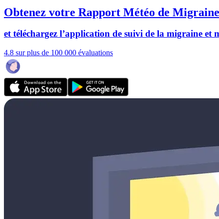
Obtenez votre Rapport Météo de Migraine
et téléchargez l’application de suivi de la migraine et
4.8 sur plus de 100 000 évaluations