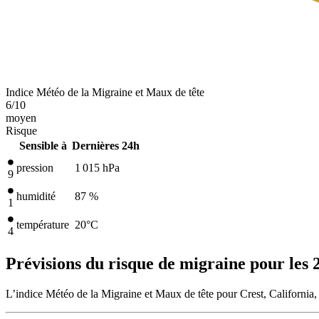
Indice Météo de la Migraine et Maux de tête
6
/10
moyen
Risque
Sensible à
Dernières 24h
pression
1 015
hPa
9
humidité
87 %
1
température
20
°C
4
Prévisions du risque de migraine pour les 
L’indice Météo de la Migraine et Maux de tête pour Crest, California,