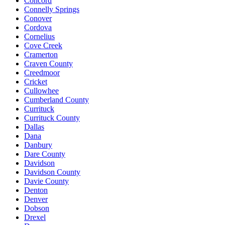
Concord
Connelly Springs
Conover
Cordova
Cornelius
Cove Creek
Cramerton
Craven County
Creedmoor
Cricket
Cullowhee
Cumberland County
Currituck
Currituck County
Dallas
Dana
Danbury
Dare County
Davidson
Davidson County
Davie County
Denton
Denver
Dobson
Drexel