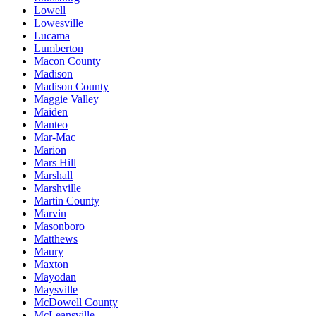
Lowell
Lowesville
Lucama
Lumberton
Macon County
Madison
Madison County
Maggie Valley
Maiden
Manteo
Mar-Mac
Marion
Mars Hill
Marshall
Marshville
Martin County
Marvin
Masonboro
Matthews
Maury
Maxton
Mayodan
Maysville
McDowell County
McLeansville