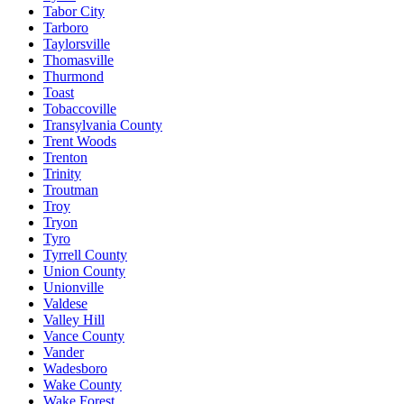
Tabor City
Tarboro
Taylorsville
Thomasville
Thurmond
Toast
Tobaccoville
Transylvania County
Trent Woods
Trenton
Trinity
Troutman
Troy
Tryon
Tyro
Tyrrell County
Union County
Unionville
Valdese
Valley Hill
Vance County
Vander
Wadesboro
Wake County
Wake Forest