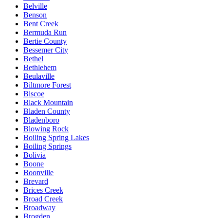
Belville
Benson
Bent Creek
Bermuda Run
Bertie County
Bessemer City
Bethel
Bethlehem
Beulaville
Biltmore Forest
Biscoe
Black Mountain
Bladen County
Bladenboro
Blowing Rock
Boiling Spring Lakes
Boiling Springs
Bolivia
Boone
Boonville
Brevard
Brices Creek
Broad Creek
Broadway
Brogden