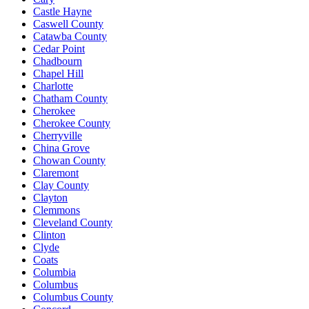
Castle Hayne
Caswell County
Catawba County
Cedar Point
Chadbourn
Chapel Hill
Charlotte
Chatham County
Cherokee
Cherokee County
Cherryville
China Grove
Chowan County
Claremont
Clay County
Clayton
Clemmons
Cleveland County
Clinton
Clyde
Coats
Columbia
Columbus
Columbus County