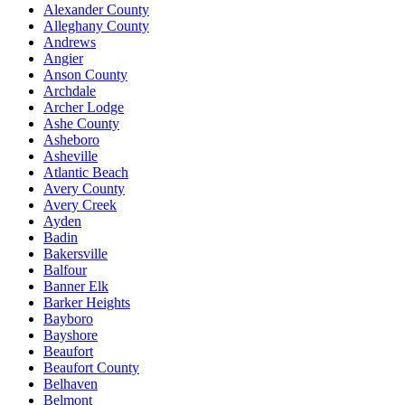
Alexander County
Alleghany County
Andrews
Angier
Anson County
Archdale
Archer Lodge
Ashe County
Asheboro
Asheville
Atlantic Beach
Avery County
Avery Creek
Ayden
Badin
Bakersville
Balfour
Banner Elk
Barker Heights
Bayboro
Bayshore
Beaufort
Beaufort County
Belhaven
Belmont