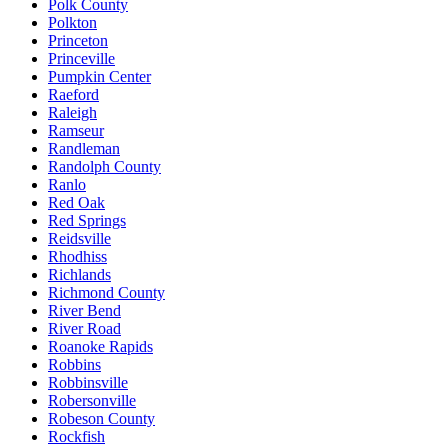
Polk County
Polkton
Princeton
Princeville
Pumpkin Center
Raeford
Raleigh
Ramseur
Randleman
Randolph County
Ranlo
Red Oak
Red Springs
Reidsville
Rhodhiss
Richlands
Richmond County
River Bend
River Road
Roanoke Rapids
Robbins
Robbinsville
Robersonville
Robeson County
Rockfish