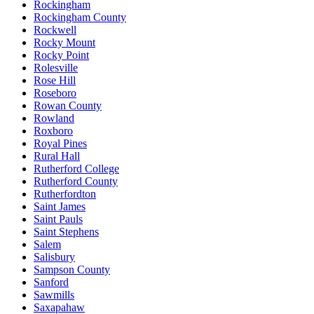
Rockingham
Rockingham County
Rockwell
Rocky Mount
Rocky Point
Rolesville
Rose Hill
Roseboro
Rowan County
Rowland
Roxboro
Royal Pines
Rural Hall
Rutherford College
Rutherford County
Rutherfordton
Saint James
Saint Pauls
Saint Stephens
Salem
Salisbury
Sampson County
Sanford
Sawmills
Saxapahaw