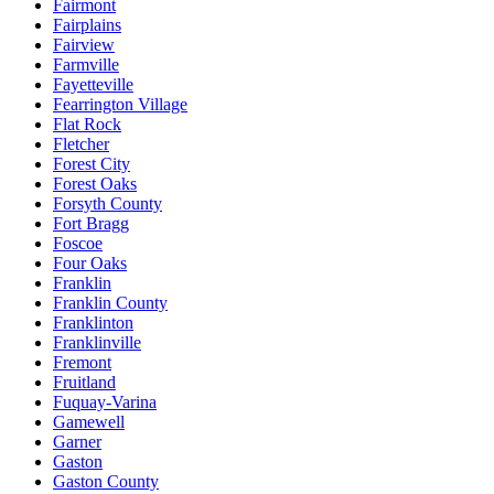
Fairmont
Fairplains
Fairview
Farmville
Fayetteville
Fearrington Village
Flat Rock
Fletcher
Forest City
Forest Oaks
Forsyth County
Fort Bragg
Foscoe
Four Oaks
Franklin
Franklin County
Franklinton
Franklinville
Fremont
Fruitland
Fuquay-Varina
Gamewell
Garner
Gaston
Gaston County