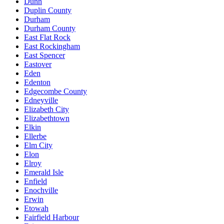
Dunn
Duplin County
Durham
Durham County
East Flat Rock
East Rockingham
East Spencer
Eastover
Eden
Edenton
Edgecombe County
Edneyville
Elizabeth City
Elizabethtown
Elkin
Ellerbe
Elm City
Elon
Elroy
Emerald Isle
Enfield
Enochville
Erwin
Etowah
Fairfield Harbour