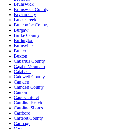
Brunswick
Brunswick County
Bryson City
Buies Creek
Buncombe County
Burgaw
Burke County
Burlington
Burnsville
Butner
Buxton
Cabarrus County
Cajahs Mountain
Calabash
Caldwell County
Camden
Camden County
Canton
Cape Carteret
Carolina Beach
Carolina Shores
Carrboro
Carteret County
Carthage
Cary