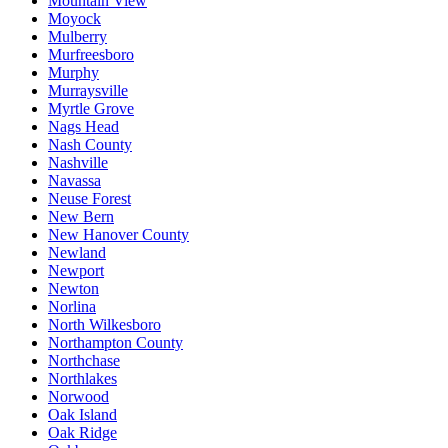
Mountain View
Moyock
Mulberry
Murfreesboro
Murphy
Murraysville
Myrtle Grove
Nags Head
Nash County
Nashville
Navassa
Neuse Forest
New Bern
New Hanover County
Newland
Newport
Newton
Norlina
North Wilkesboro
Northampton County
Northchase
Northlakes
Norwood
Oak Island
Oak Ridge