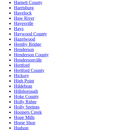
Harnett County
Harrisburg
Havelock
Haw River
Hayesville
Hays
Haywood County
Hazelwood
Hemby Bridge
Henderson
Henderson County
Hendersonville
Hertford
Hertford County
Hickory
High Point
Hildebran
Hillsborough
Hoke County
Holly Ridge
Holly Springs
Hoopers Creek
Hope Mills
Horse Shoe
Hudson