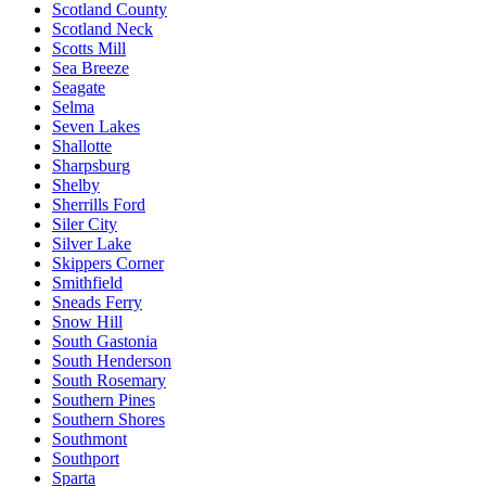
Scotland County
Scotland Neck
Scotts Mill
Sea Breeze
Seagate
Selma
Seven Lakes
Shallotte
Sharpsburg
Shelby
Sherrills Ford
Siler City
Silver Lake
Skippers Corner
Smithfield
Sneads Ferry
Snow Hill
South Gastonia
South Henderson
South Rosemary
Southern Pines
Southern Shores
Southmont
Southport
Sparta