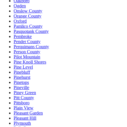
Oakboro
Ogden
Onslow County
Orange County
Oxford
Pamlico County
Pasquotank County
Pembroke
Pender County
Perquimans County
Person County
Pilot Mountain
Pine Knoll Shores
Pine Level
Pinebluff
Pinehurst
Pinetops
Pineville
Piney Green
Pitt County
Pittsboro
Plain View
Pleasant Garden
Pleasant Hill
Plymouth