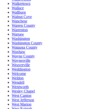
Walkertown
Wallace
Wallburg
Walnut Cove
Wanchese
Warren County
Warrenton
Warsaw
Washington
Washington County
Watauga County
Waxhaw
Wayne County
Waynesville
Weaverville
Weddington
Welcome
Weldon
Wendell
Wentworth
Wesley Chapel
West Canton
West Jefferson
West Marion
West Raleigh