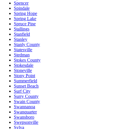
Spencer
Spindale
Spring Hope
Spring Lake
Spruce Pine
Stallings
Stanfield
Stanley
Stanly County
Statesville
Stedman
Stokes County
Stokesdale
Stoneville
Stony Point
Summerfield
Sunset Beach
Surf City
Surry County
Swain County
Swannanoa
Swanquarter
Swansboro
Swepsonville
Sylva