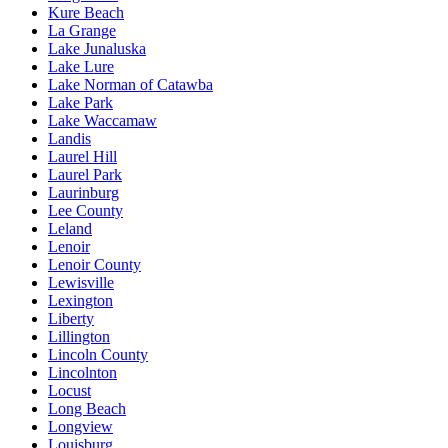
Kure Beach
La Grange
Lake Junaluska
Lake Lure
Lake Norman of Catawba
Lake Park
Lake Waccamaw
Landis
Laurel Hill
Laurel Park
Laurinburg
Lee County
Leland
Lenoir
Lenoir County
Lewisville
Lexington
Liberty
Lillington
Lincoln County
Lincolnton
Locust
Long Beach
Longview
Louisburg