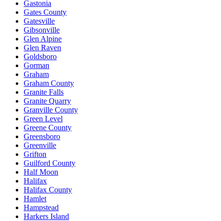
Gastonia
Gates County
Gatesville
Gibsonville
Glen Alpine
Glen Raven
Goldsboro
Gorman
Graham
Graham County
Granite Falls
Granite Quarry
Granville County
Green Level
Greene County
Greensboro
Greenville
Grifton
Guilford County
Half Moon
Halifax
Halifax County
Hamlet
Hampstead
Harkers Island