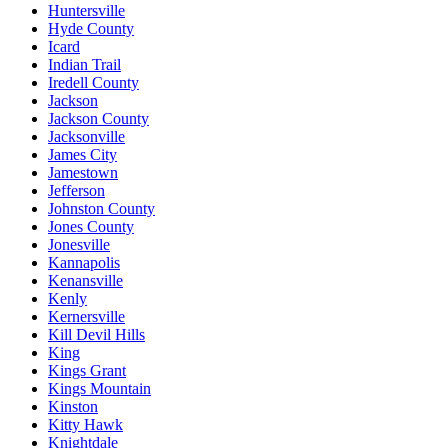
Huntersville
Hyde County
Icard
Indian Trail
Iredell County
Jackson
Jackson County
Jacksonville
James City
Jamestown
Jefferson
Johnston County
Jones County
Jonesville
Kannapolis
Kenansville
Kenly
Kernersville
Kill Devil Hills
King
Kings Grant
Kings Mountain
Kinston
Kitty Hawk
Knightdale