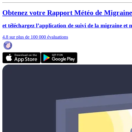
Obtenez votre Rapport Météo de Migraine
et téléchargez l’application de suivi de la migraine et
4.8 sur plus de 100 000 évaluations