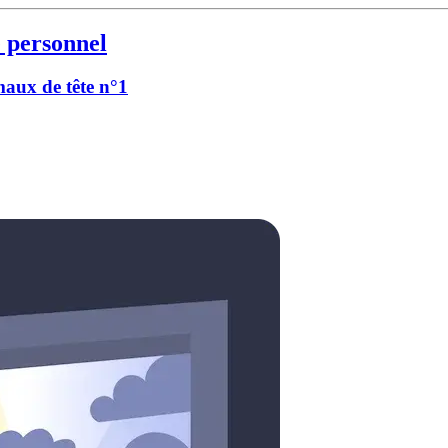
 personnel
 maux de tête n°1