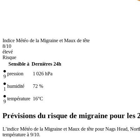
Indice Météo de la Migraine et Maux de tête
8
/10
élevé
Risque
Sensible à
Dernières 24h
pression
1 026
hPa
9
humidité
72 %
1
température
16
°C
9
Prévisions du risque de migraine pour les 
L’indice Météo de la Migraine et Maux de tête pour Nags Head, North 
température à 9/10.