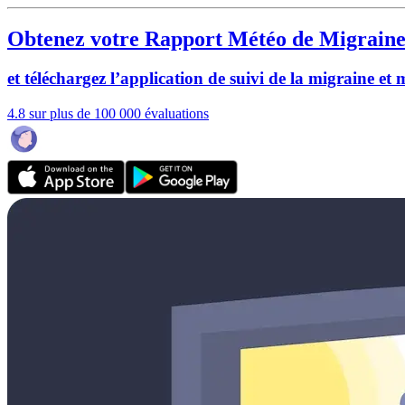
Obtenez votre Rapport Météo de Migraine
et téléchargez l’application de suivi de la migraine et
4.8 sur plus de 100 000 évaluations