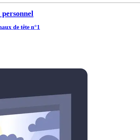
 personnel
 maux de tête n°1