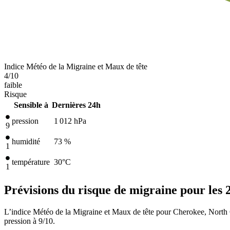
Indice Météo de la Migraine et Maux de tête
4
/10
faible
Risque
Sensible à
Dernières 24h
pression
1 012
hPa
9
humidité
73 %
1
température
30
°C
1
Prévisions du risque de migraine pour les 
L’indice Météo de la Migraine et Maux de tête pour Cherokee, North C
pression à 9/10.