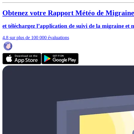
Obtenez votre Rapport Météo de Migraine
et téléchargez l’application de suivi de la migraine et
4.8 sur plus de 100 000 évaluations