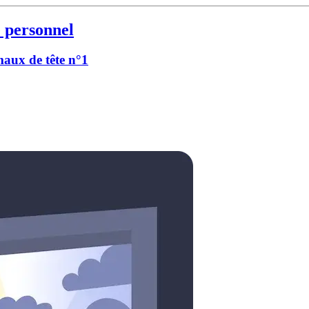
 personnel
 maux de tête n°1