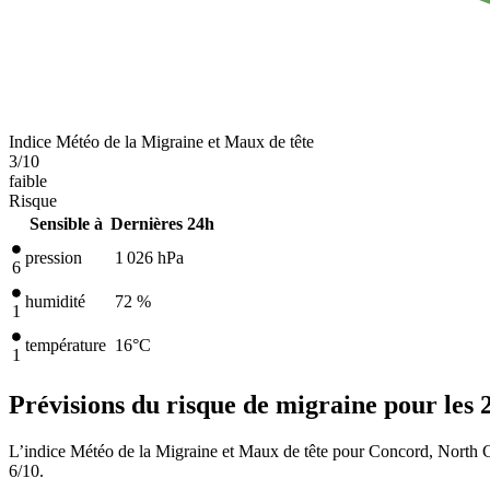
Indice Météo de la Migraine et Maux de tête
3
/10
faible
Risque
Sensible à
Dernières 24h
pression
1 026
hPa
6
humidité
72 %
1
température
16
°C
1
Prévisions du risque de migraine pour les 
L’indice Météo de la Migraine et Maux de tête pour Concord, North Ca
6/10.