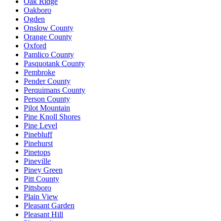
Oak Ridge
Oakboro
Ogden
Onslow County
Orange County
Oxford
Pamlico County
Pasquotank County
Pembroke
Pender County
Perquimans County
Person County
Pilot Mountain
Pine Knoll Shores
Pine Level
Pinebluff
Pinehurst
Pinetops
Pineville
Piney Green
Pitt County
Pittsboro
Plain View
Pleasant Garden
Pleasant Hill