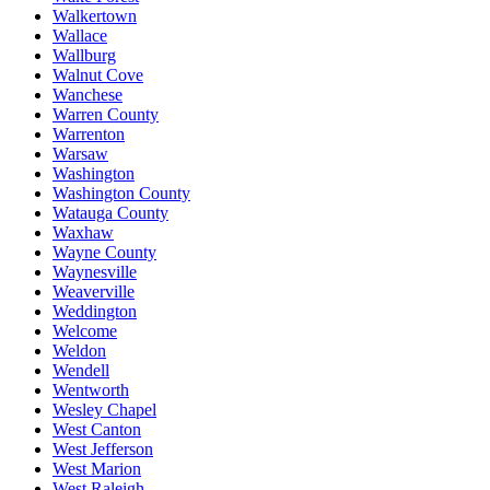
Walkertown
Wallace
Wallburg
Walnut Cove
Wanchese
Warren County
Warrenton
Warsaw
Washington
Washington County
Watauga County
Waxhaw
Wayne County
Waynesville
Weaverville
Weddington
Welcome
Weldon
Wendell
Wentworth
Wesley Chapel
West Canton
West Jefferson
West Marion
West Raleigh