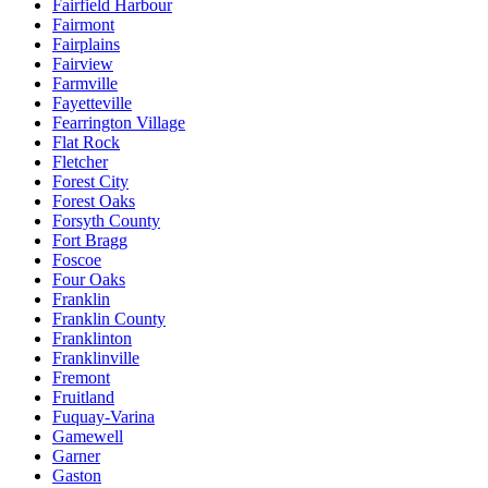
Fairfield Harbour
Fairmont
Fairplains
Fairview
Farmville
Fayetteville
Fearrington Village
Flat Rock
Fletcher
Forest City
Forest Oaks
Forsyth County
Fort Bragg
Foscoe
Four Oaks
Franklin
Franklin County
Franklinton
Franklinville
Fremont
Fruitland
Fuquay-Varina
Gamewell
Garner
Gaston