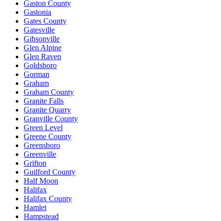
Gaston County
Gastonia
Gates County
Gatesville
Gibsonville
Glen Alpine
Glen Raven
Goldsboro
Gorman
Graham
Graham County
Granite Falls
Granite Quarry
Granville County
Green Level
Greene County
Greensboro
Greenville
Grifton
Guilford County
Half Moon
Halifax
Halifax County
Hamlet
Hampstead