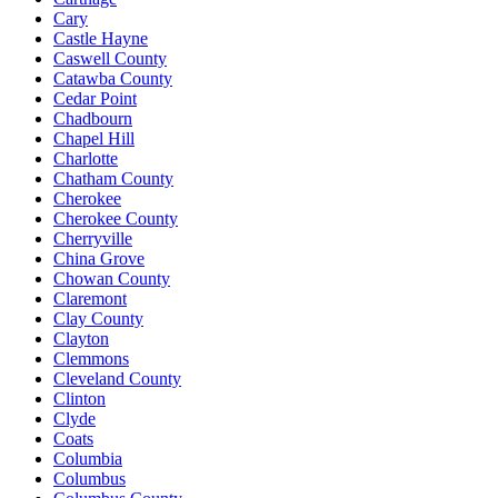
Cary
Castle Hayne
Caswell County
Catawba County
Cedar Point
Chadbourn
Chapel Hill
Charlotte
Chatham County
Cherokee
Cherokee County
Cherryville
China Grove
Chowan County
Claremont
Clay County
Clayton
Clemmons
Cleveland County
Clinton
Clyde
Coats
Columbia
Columbus