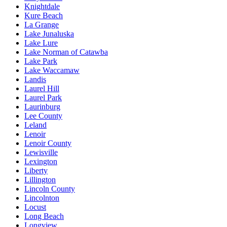
Knightdale
Kure Beach
La Grange
Lake Junaluska
Lake Lure
Lake Norman of Catawba
Lake Park
Lake Waccamaw
Landis
Laurel Hill
Laurel Park
Laurinburg
Lee County
Leland
Lenoir
Lenoir County
Lewisville
Lexington
Liberty
Lillington
Lincoln County
Lincolnton
Locust
Long Beach
Longview