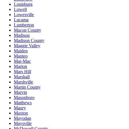
Louisburg
Lowell
Lowesville
Lucama
Lumberton
Macon County
Madison
Madison County
Maggie Valley
Maiden
Manteo
Mar-Mac
Marion
Mars Hill
Marshall
Marshville
Martin County
Marvin
Masonboro
Matthews
Maury
Maxton
Mayodan
Maysville
McDowell County