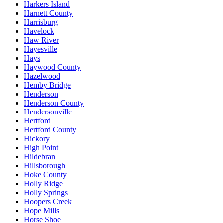
Harkers Island
Harnett County
Harrisburg
Havelock
Haw River
Hayesville
Hays
Haywood County
Hazelwood
Hemby Bridge
Henderson
Henderson County
Hendersonville
Hertford
Hertford County
Hickory
High Point
Hildebran
Hillsborough
Hoke County
Holly Ridge
Holly Springs
Hoopers Creek
Hope Mills
Horse Shoe