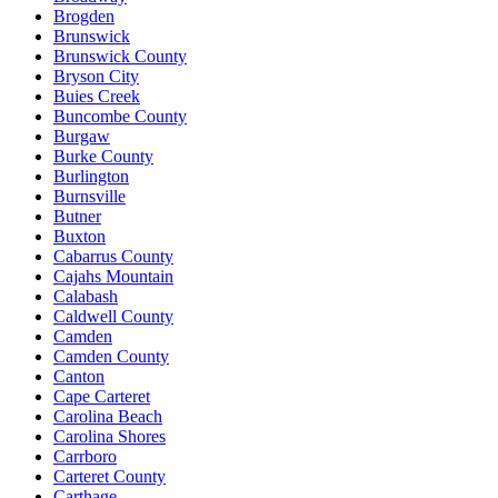
Brogden
Brunswick
Brunswick County
Bryson City
Buies Creek
Buncombe County
Burgaw
Burke County
Burlington
Burnsville
Butner
Buxton
Cabarrus County
Cajahs Mountain
Calabash
Caldwell County
Camden
Camden County
Canton
Cape Carteret
Carolina Beach
Carolina Shores
Carrboro
Carteret County
Carthage