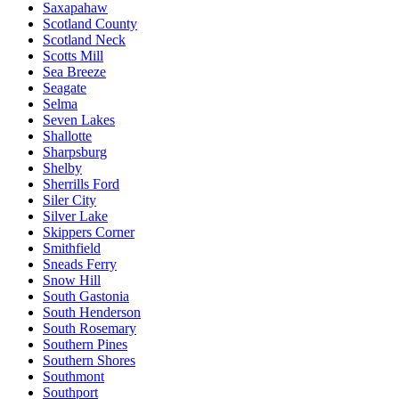
Saxapahaw
Scotland County
Scotland Neck
Scotts Mill
Sea Breeze
Seagate
Selma
Seven Lakes
Shallotte
Sharpsburg
Shelby
Sherrills Ford
Siler City
Silver Lake
Skippers Corner
Smithfield
Sneads Ferry
Snow Hill
South Gastonia
South Henderson
South Rosemary
Southern Pines
Southern Shores
Southmont
Southport