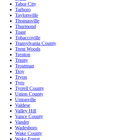
Tabor City
Tarboro
Taylorsville
Thomasville
Thurmond
Toast
Tobaccoville
Transylvania County
Trent Woods
Trenton
Trinity
Troutman
Troy
Tryon
Tyro
Tyrrell County
Union County
Unionville
Valdese
Valley Hill
Vance County
Vander
Wadesboro
Wake County
Wake Forest