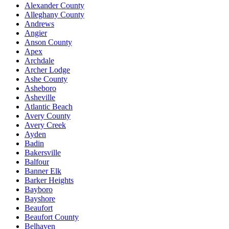
Alexander County
Alleghany County
Andrews
Angier
Anson County
Apex
Archdale
Archer Lodge
Ashe County
Asheboro
Asheville
Atlantic Beach
Avery County
Avery Creek
Ayden
Badin
Bakersville
Balfour
Banner Elk
Barker Heights
Bayboro
Bayshore
Beaufort
Beaufort County
Belhaven