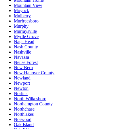
Mountain Home
Mountain View
Moyock
Mulberry
Murfreesboro
Murphy
Murraysville
Myrtle Grove
Nags Head
Nash County
Nashville
Navassa
Neuse Forest
New Bern
New Hanover County
Newland
Newport
Newton
Norlina
North Wilkesboro
Northampton County
Northchase
Northlakes
Norwood
Oak Island