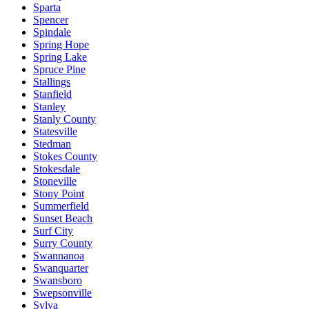
Sparta
Spencer
Spindale
Spring Hope
Spring Lake
Spruce Pine
Stallings
Stanfield
Stanley
Stanly County
Statesville
Stedman
Stokes County
Stokesdale
Stoneville
Stony Point
Summerfield
Sunset Beach
Surf City
Surry County
Swannanoa
Swanquarter
Swansboro
Swepsonville
Sylva