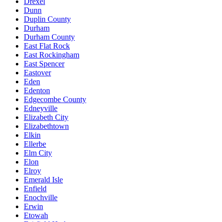
Drexel
Dunn
Duplin County
Durham
Durham County
East Flat Rock
East Rockingham
East Spencer
Eastover
Eden
Edenton
Edgecombe County
Edneyville
Elizabeth City
Elizabethtown
Elkin
Ellerbe
Elm City
Elon
Elroy
Emerald Isle
Enfield
Enochville
Erwin
Etowah