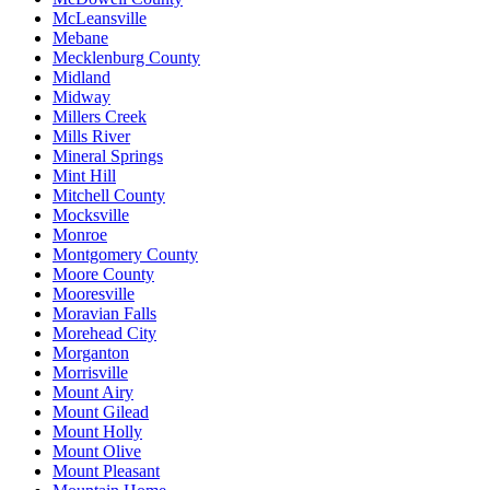
McLeansville
Mebane
Mecklenburg County
Midland
Midway
Millers Creek
Mills River
Mineral Springs
Mint Hill
Mitchell County
Mocksville
Monroe
Montgomery County
Moore County
Mooresville
Moravian Falls
Morehead City
Morganton
Morrisville
Mount Airy
Mount Gilead
Mount Holly
Mount Olive
Mount Pleasant