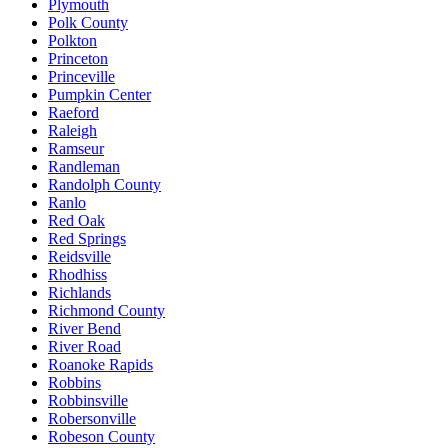
Plymouth
Polk County
Polkton
Princeton
Princeville
Pumpkin Center
Raeford
Raleigh
Ramseur
Randleman
Randolph County
Ranlo
Red Oak
Red Springs
Reidsville
Rhodhiss
Richlands
Richmond County
River Bend
River Road
Roanoke Rapids
Robbins
Robbinsville
Robersonville
Robeson County