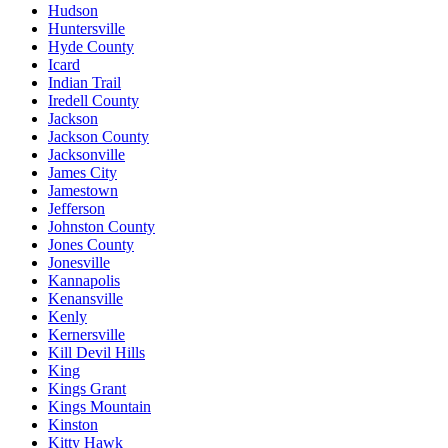
Hudson
Huntersville
Hyde County
Icard
Indian Trail
Iredell County
Jackson
Jackson County
Jacksonville
James City
Jamestown
Jefferson
Johnston County
Jones County
Jonesville
Kannapolis
Kenansville
Kenly
Kernersville
Kill Devil Hills
King
Kings Grant
Kings Mountain
Kinston
Kitty Hawk