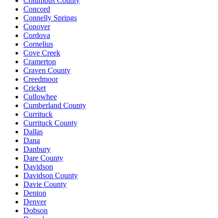
Columbus County
Concord
Connelly Springs
Conover
Cordova
Cornelius
Cove Creek
Cramerton
Craven County
Creedmoor
Cricket
Cullowhee
Cumberland County
Currituck
Currituck County
Dallas
Dana
Danbury
Dare County
Davidson
Davidson County
Davie County
Denton
Denver
Dobson