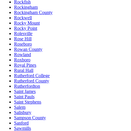
Rockfish
Rockingham
Rockingham County
Rockwell
Rocky Mount
Rocky Point
Rolesville
Rose Hill
Roseboro
Rowan County
Rowland
Roxboro
Royal Pines
Rural Hall
Rutherford College
Rutherford County
Rutherfordton
Saint James
Saint Pauls
Saint Stephens
Salem
Salisbury
Sampson County
Sanford
Sawmills