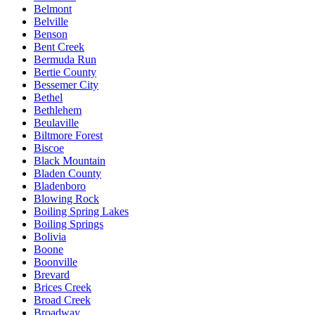
Belmont
Belville
Benson
Bent Creek
Bermuda Run
Bertie County
Bessemer City
Bethel
Bethlehem
Beulaville
Biltmore Forest
Biscoe
Black Mountain
Bladen County
Bladenboro
Blowing Rock
Boiling Spring Lakes
Boiling Springs
Bolivia
Boone
Boonville
Brevard
Brices Creek
Broad Creek
Broadway