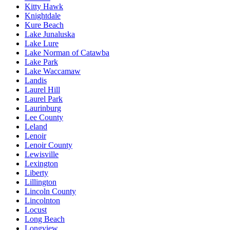
Kitty Hawk
Knightdale
Kure Beach
Lake Junaluska
Lake Lure
Lake Norman of Catawba
Lake Park
Lake Waccamaw
Landis
Laurel Hill
Laurel Park
Laurinburg
Lee County
Leland
Lenoir
Lenoir County
Lewisville
Lexington
Liberty
Lillington
Lincoln County
Lincolnton
Locust
Long Beach
Longview