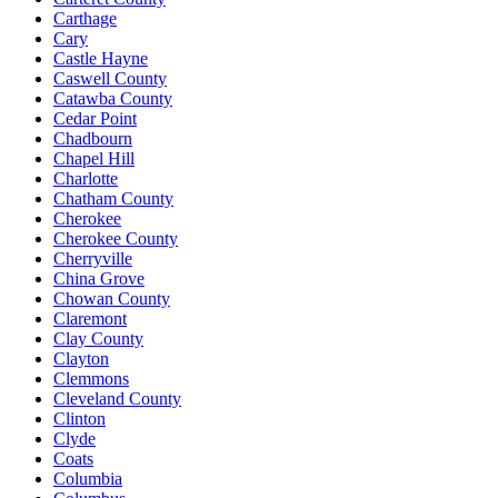
Carthage
Cary
Castle Hayne
Caswell County
Catawba County
Cedar Point
Chadbourn
Chapel Hill
Charlotte
Chatham County
Cherokee
Cherokee County
Cherryville
China Grove
Chowan County
Claremont
Clay County
Clayton
Clemmons
Cleveland County
Clinton
Clyde
Coats
Columbia