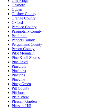
Oak Ridge
Oakboro
Ogden
Onslow County
Orange County
Oxford
Pamlico County
Pasquotank County
Pembroke
Pender County
Perquimans County
Person County
Pilot Mountain
Pine Knoll Shores
Pine Level
Pinebluff
Pinehurst
Pinetops
Pineville
Piney Green
Pitt County
Pittsboro
Plain View
Pleasant Garden
Pleasant Hill