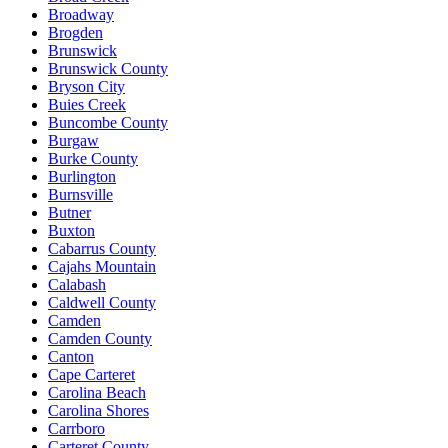
Broadway
Brogden
Brunswick
Brunswick County
Bryson City
Buies Creek
Buncombe County
Burgaw
Burke County
Burlington
Burnsville
Butner
Buxton
Cabarrus County
Cajahs Mountain
Calabash
Caldwell County
Camden
Camden County
Canton
Cape Carteret
Carolina Beach
Carolina Shores
Carrboro
Carteret County