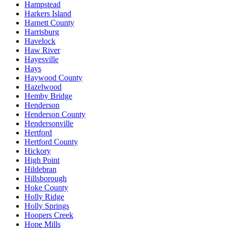
Hampstead
Harkers Island
Harnett County
Harrisburg
Havelock
Haw River
Hayesville
Hays
Haywood County
Hazelwood
Hemby Bridge
Henderson
Henderson County
Hendersonville
Hertford
Hertford County
Hickory
High Point
Hildebran
Hillsborough
Hoke County
Holly Ridge
Holly Springs
Hoopers Creek
Hope Mills