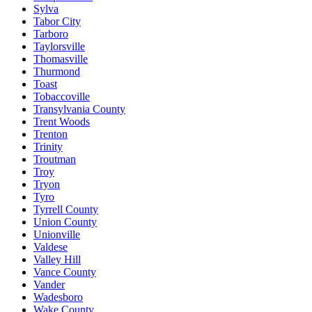
Sylva
Tabor City
Tarboro
Taylorsville
Thomasville
Thurmond
Toast
Tobaccoville
Transylvania County
Trent Woods
Trenton
Trinity
Troutman
Troy
Tryon
Tyro
Tyrrell County
Union County
Unionville
Valdese
Valley Hill
Vance County
Vander
Wadesboro
Wake County