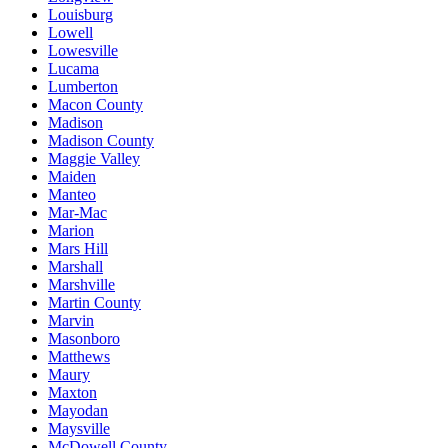
Louisburg
Lowell
Lowesville
Lucama
Lumberton
Macon County
Madison
Madison County
Maggie Valley
Maiden
Manteo
Mar-Mac
Marion
Mars Hill
Marshall
Marshville
Martin County
Marvin
Masonboro
Matthews
Maury
Maxton
Mayodan
Maysville
McDowell County