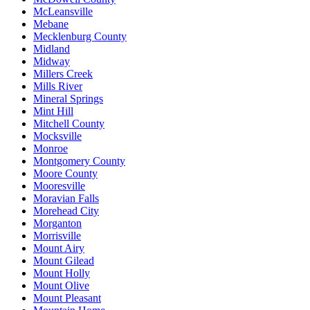
McLeansville
Mebane
Mecklenburg County
Midland
Midway
Millers Creek
Mills River
Mineral Springs
Mint Hill
Mitchell County
Mocksville
Monroe
Montgomery County
Moore County
Mooresville
Moravian Falls
Morehead City
Morganton
Morrisville
Mount Airy
Mount Gilead
Mount Holly
Mount Olive
Mount Pleasant