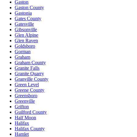
Gaston
Gaston County
Gastonia
Gates County
Gatesville
Gibsonville
Glen Alpine
Glen Raven
Goldsboro
Gorman
Graham
Graham County
Granite Falls
Granite Quarry
Granville County
Green Level
Greene County
Greensboro
Greenville
Grifton
Guilford County
Half Moon
Halifax
Halifax County
Hamlet