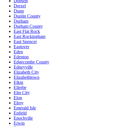
Dobson
Drexel
Dunn
Duplin County
Durham
Durham County
East Flat Rock
East Rockingham
East Spencer
Eastover
Eden
Edenton
Edgecombe County
Edneyville
Elizabeth City
Elizabethtown
Elkin
Ellerbe
Elm City
Elon
Elroy
Emerald Isle
Enfield
Enochville
Erwin