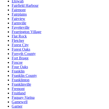
Etowah
Fairfield Harbour
Fairmont
Fairplains
Fairview
Farmville
Fayetteville
Fearrington Village
Flat Rock
Fletcher
Forest City
Forest Oaks
Forsyth County
Fort Bragg
Foscoe
Four Oaks
Franklin
Franklin County
Franklinton
Franklinville
Fremont
Fruitland
Fuquay-Varina
Gamewell
Garner