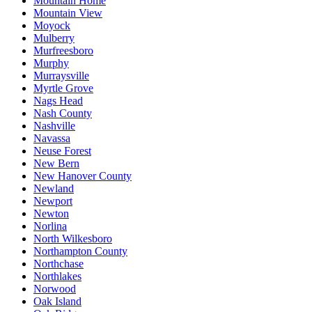
Mountain Home
Mountain View
Moyock
Mulberry
Murfreesboro
Murphy
Murraysville
Myrtle Grove
Nags Head
Nash County
Nashville
Navassa
Neuse Forest
New Bern
New Hanover County
Newland
Newport
Newton
Norlina
North Wilkesboro
Northampton County
Northchase
Northlakes
Norwood
Oak Island