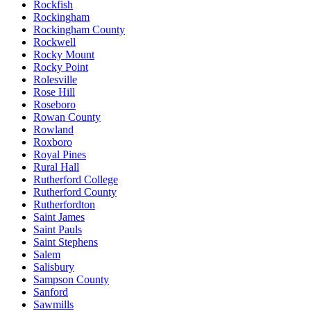
Rockfish
Rockingham
Rockingham County
Rockwell
Rocky Mount
Rocky Point
Rolesville
Rose Hill
Roseboro
Rowan County
Rowland
Roxboro
Royal Pines
Rural Hall
Rutherford College
Rutherford County
Rutherfordton
Saint James
Saint Pauls
Saint Stephens
Salem
Salisbury
Sampson County
Sanford
Sawmills