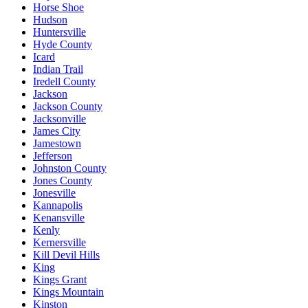
Horse Shoe
Hudson
Huntersville
Hyde County
Icard
Indian Trail
Iredell County
Jackson
Jackson County
Jacksonville
James City
Jamestown
Jefferson
Johnston County
Jones County
Jonesville
Kannapolis
Kenansville
Kenly
Kernersville
Kill Devil Hills
King
Kings Grant
Kings Mountain
Kinston