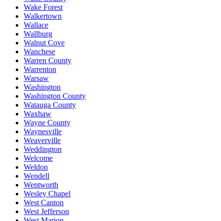
Wake Forest
Walkertown
Wallace
Wallburg
Walnut Cove
Wanchese
Warren County
Warrenton
Warsaw
Washington
Washington County
Watauga County
Waxhaw
Wayne County
Waynesville
Weaverville
Weddington
Welcome
Weldon
Wendell
Wentworth
Wesley Chapel
West Canton
West Jefferson
West Marion