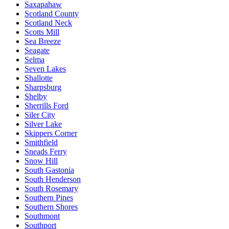
Saxapahaw
Scotland County
Scotland Neck
Scotts Mill
Sea Breeze
Seagate
Selma
Seven Lakes
Shallotte
Sharpsburg
Shelby
Sherrills Ford
Siler City
Silver Lake
Skippers Corner
Smithfield
Sneads Ferry
Snow Hill
South Gastonia
South Henderson
South Rosemary
Southern Pines
Southern Shores
Southmont
Southport