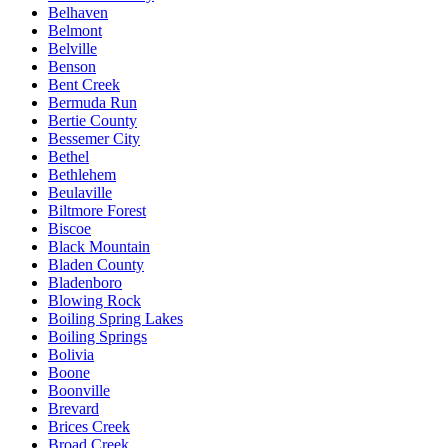
Belhaven
Belmont
Belville
Benson
Bent Creek
Bermuda Run
Bertie County
Bessemer City
Bethel
Bethlehem
Beulaville
Biltmore Forest
Biscoe
Black Mountain
Bladen County
Bladenboro
Blowing Rock
Boiling Spring Lakes
Boiling Springs
Bolivia
Boone
Boonville
Brevard
Brices Creek
Broad Creek