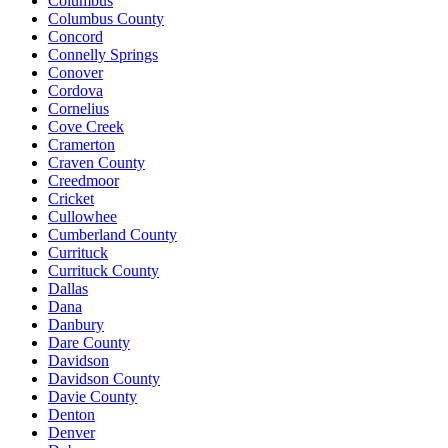
Columbus
Columbus County
Concord
Connelly Springs
Conover
Cordova
Cornelius
Cove Creek
Cramerton
Craven County
Creedmoor
Cricket
Cullowhee
Cumberland County
Currituck
Currituck County
Dallas
Dana
Danbury
Dare County
Davidson
Davidson County
Davie County
Denton
Denver