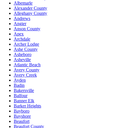
Albemarle
Alexander County
Alleghany County
Andrews
Angier
Anson County
Apex
Archdale
Archer Lodge
Ashe County
Asheboro
Asheville
Atlantic Beach
Avery County
Avery Creek
Ayden
Badin
Bakersville
Balfour
Banner Elk
Barker Heights
Bayboro
Bayshore
Beaufort
Beaufort County