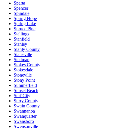
Sparta
Spencer
Spindale
Spring Hope
Spring Lake
Spruce Pine
Stallings
Stanfield
Stanley
Stanly County
Statesville
Stedman
Stokes County
Stokesdale
Stoneville
Stony Point
Summerfield
Sunset Beach
Surf City
Surry County
Swain County
Swannanoa
Swanquarter
Swansboro
Swepsonville