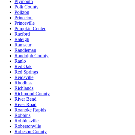
Plymouth
Polk County
Polkton
Princeton
Princeville
Pumpkin Center
Raeford
Raleigh
Ramseur
Randleman
Randolph County
Ranlo
Red Oak
Red Springs
Reidsville
Rhodhiss
Richlands
Richmond County
River Bend
River Road
Roanoke Rapids
Robbins
Robbinsville
Robersonville
Robeson County