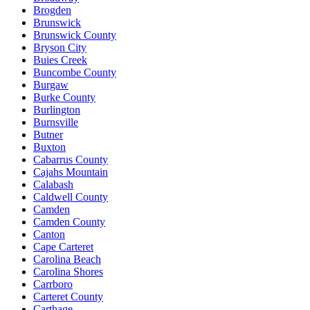
Brogden
Brunswick
Brunswick County
Bryson City
Buies Creek
Buncombe County
Burgaw
Burke County
Burlington
Burnsville
Butner
Buxton
Cabarrus County
Cajahs Mountain
Calabash
Caldwell County
Camden
Camden County
Canton
Cape Carteret
Carolina Beach
Carolina Shores
Carrboro
Carteret County
Carthage