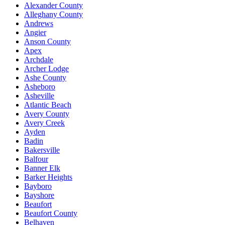
Alexander County
Alleghany County
Andrews
Angier
Anson County
Apex
Archdale
Archer Lodge
Ashe County
Asheboro
Asheville
Atlantic Beach
Avery County
Avery Creek
Ayden
Badin
Bakersville
Balfour
Banner Elk
Barker Heights
Bayboro
Bayshore
Beaufort
Beaufort County
Belhaven