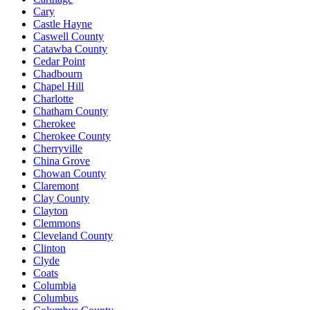
Cary
Castle Hayne
Caswell County
Catawba County
Cedar Point
Chadbourn
Chapel Hill
Charlotte
Chatham County
Cherokee
Cherokee County
Cherryville
China Grove
Chowan County
Claremont
Clay County
Clayton
Clemmons
Cleveland County
Clinton
Clyde
Coats
Columbia
Columbus