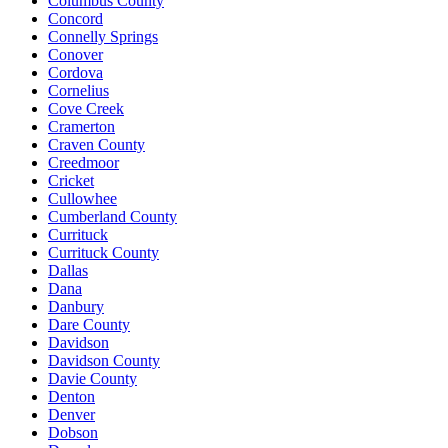
Columbus County
Concord
Connelly Springs
Conover
Cordova
Cornelius
Cove Creek
Cramerton
Craven County
Creedmoor
Cricket
Cullowhee
Cumberland County
Currituck
Currituck County
Dallas
Dana
Danbury
Dare County
Davidson
Davidson County
Davie County
Denton
Denver
Dobson