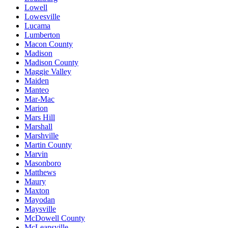
Lowell
Lowesville
Lucama
Lumberton
Macon County
Madison
Madison County
Maggie Valley
Maiden
Manteo
Mar-Mac
Marion
Mars Hill
Marshall
Marshville
Martin County
Marvin
Masonboro
Matthews
Maury
Maxton
Mayodan
Maysville
McDowell County
McLeansville