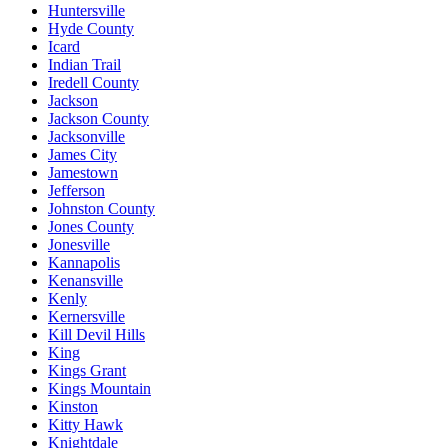
Huntersville
Hyde County
Icard
Indian Trail
Iredell County
Jackson
Jackson County
Jacksonville
James City
Jamestown
Jefferson
Johnston County
Jones County
Jonesville
Kannapolis
Kenansville
Kenly
Kernersville
Kill Devil Hills
King
Kings Grant
Kings Mountain
Kinston
Kitty Hawk
Knightdale