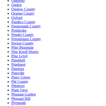
Oakboro
Ogden
Onslow County
Orange County
Oxford
Pamlico County
Pasquotank County
Pembroke
Pender County
Perquimans County
Person County
Pilot Mountain
Pine Knoll Shores
Pine Level
Pinebluff
Pinehurst
Pinetops
Pineville
Piney Green
Pitt County
Pittsboro
Plain View
Pleasant Garden
Pleasant Hill
Plymouth