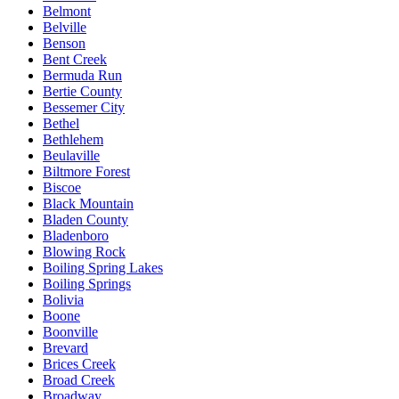
Belmont
Belville
Benson
Bent Creek
Bermuda Run
Bertie County
Bessemer City
Bethel
Bethlehem
Beulaville
Biltmore Forest
Biscoe
Black Mountain
Bladen County
Bladenboro
Blowing Rock
Boiling Spring Lakes
Boiling Springs
Bolivia
Boone
Boonville
Brevard
Brices Creek
Broad Creek
Broadway