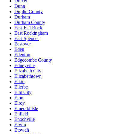
Drexel
Dunn
Duplin County
Durham
Durham County
East Flat Rock
East Rockingham
East Spencer
Eastover
Eden
Edenton
Edgecombe County
Edneyville
Elizabeth City
Elizabethtown
Elkin
Ellerbe
Elm City
Elon
Elroy
Emerald Isle
Enfield
Enochville
Erwin
Etowah