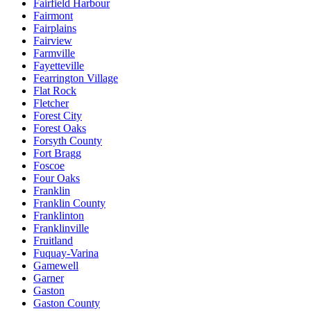
Fairfield Harbour
Fairmont
Fairplains
Fairview
Farmville
Fayetteville
Fearrington Village
Flat Rock
Fletcher
Forest City
Forest Oaks
Forsyth County
Fort Bragg
Foscoe
Four Oaks
Franklin
Franklin County
Franklinton
Franklinville
Fruitland
Fuquay-Varina
Gamewell
Garner
Gaston
Gaston County