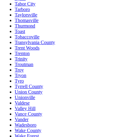
Tabor City
Tarboro
Taylorsville
Thomasville
Thurmond
Toast
Tobaccoville
Transylvania County
Trent Woods
Trenton
Trinity
Troutman
Troy
Tryon
Tyro
Tyrrell County
Union County
Unionville
Valdese
Valley Hill
Vance County
Vander
Wadesboro
Wake County
Wake Forest