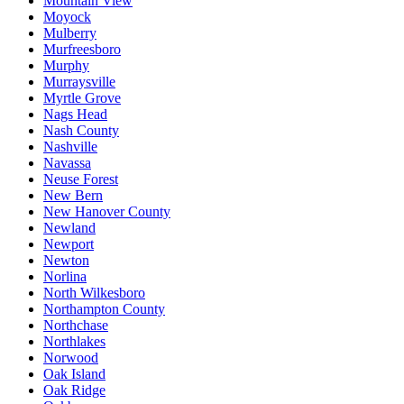
Mountain View
Moyock
Mulberry
Murfreesboro
Murphy
Murraysville
Myrtle Grove
Nags Head
Nash County
Nashville
Navassa
Neuse Forest
New Bern
New Hanover County
Newland
Newport
Newton
Norlina
North Wilkesboro
Northampton County
Northchase
Northlakes
Norwood
Oak Island
Oak Ridge