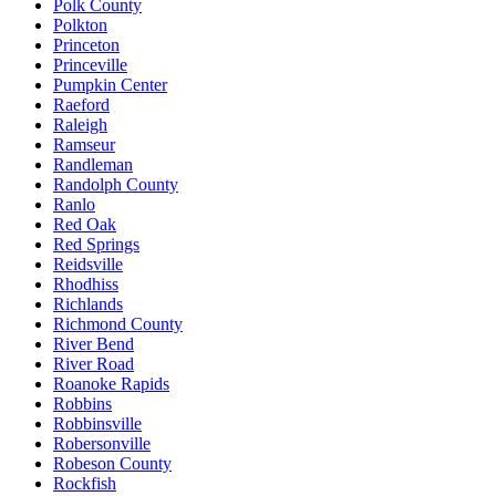
Polk County
Polkton
Princeton
Princeville
Pumpkin Center
Raeford
Raleigh
Ramseur
Randleman
Randolph County
Ranlo
Red Oak
Red Springs
Reidsville
Rhodhiss
Richlands
Richmond County
River Bend
River Road
Roanoke Rapids
Robbins
Robbinsville
Robersonville
Robeson County
Rockfish