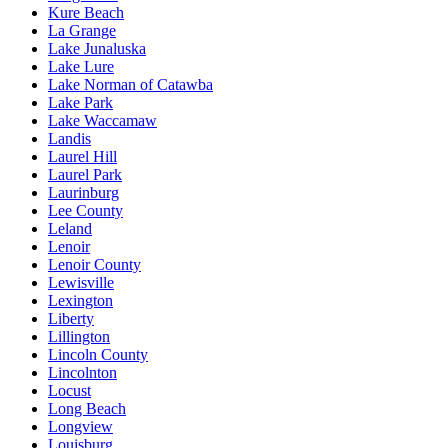
Kure Beach
La Grange
Lake Junaluska
Lake Lure
Lake Norman of Catawba
Lake Park
Lake Waccamaw
Landis
Laurel Hill
Laurel Park
Laurinburg
Lee County
Leland
Lenoir
Lenoir County
Lewisville
Lexington
Liberty
Lillington
Lincoln County
Lincolnton
Locust
Long Beach
Longview
Louisburg