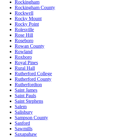
Rockingham
Rockingham County
Rockwell
Rocky Mount
Rocky Point
Rolesville
Rose Hill
Roseboro
Rowan County
Rowland
Roxboro
Royal Pines
Rural Hall
Rutherford College
Rutherford County
Rutherfordton
Saint James
Saint Pauls
Saint Stephens
Salem
Salisbury
Sampson County
Sanford
Sawmills
Saxapahaw