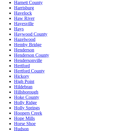
Harnett County
Harrisburg
Havelock
Haw River
Hayesville
Hays
Haywood County
Hazelwood
Hemby Bridge
Henderson
Henderson County
Hendersonville
Hertford
Hertford County
Hickory
High Point
Hildebran
Hillsborough
Hoke County
Holly Ridge
Holly Springs
Hoopers Creek
Hope Mills
Horse Shoe
Hudson