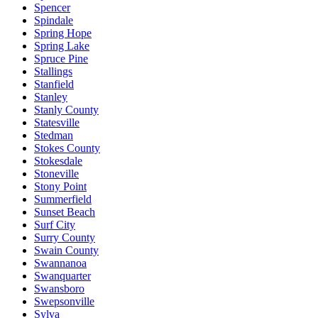
Spencer
Spindale
Spring Hope
Spring Lake
Spruce Pine
Stallings
Stanfield
Stanley
Stanly County
Statesville
Stedman
Stokes County
Stokesdale
Stoneville
Stony Point
Summerfield
Sunset Beach
Surf City
Surry County
Swain County
Swannanoa
Swanquarter
Swansboro
Swepsonville
Sylva