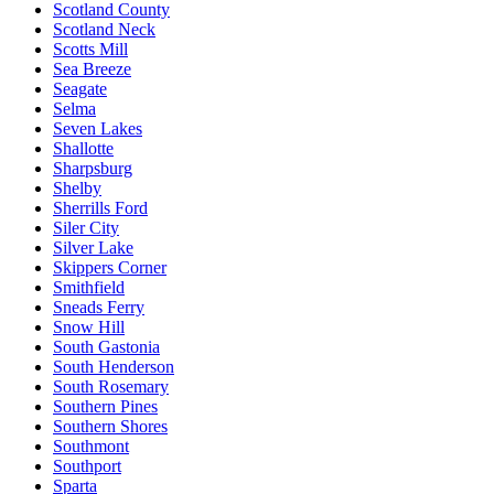
Scotland County
Scotland Neck
Scotts Mill
Sea Breeze
Seagate
Selma
Seven Lakes
Shallotte
Sharpsburg
Shelby
Sherrills Ford
Siler City
Silver Lake
Skippers Corner
Smithfield
Sneads Ferry
Snow Hill
South Gastonia
South Henderson
South Rosemary
Southern Pines
Southern Shores
Southmont
Southport
Sparta