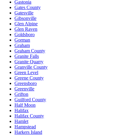
Gastonia
Gates County
Gatesville
Gibsonville
Glen Alpine
Glen Raven
Goldsboro
Gorman
Graham
Graham County
Granite Falls
Granite Quarry
Granville County
Green Level
Greene County
Greensboro
Greenville
Grifton
Guilford County
Half Moon
Halifax
Halifax County
Hamlet
Hampstead
Harkers Island