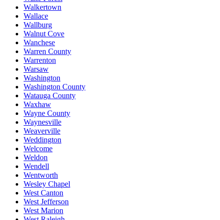
Walkertown
Wallace
Wallburg
Walnut Cove
Wanchese
Warren County
Warrenton
Warsaw
Washington
Washington County
Watauga County
Waxhaw
Wayne County
Waynesville
Weaverville
Weddington
Welcome
Weldon
Wendell
Wentworth
Wesley Chapel
West Canton
West Jefferson
West Marion
West Raleigh