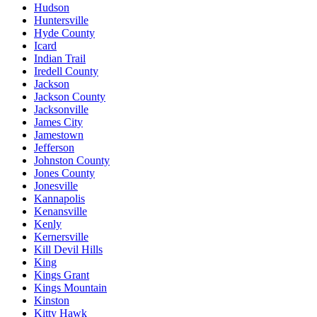
Hudson
Huntersville
Hyde County
Icard
Indian Trail
Iredell County
Jackson
Jackson County
Jacksonville
James City
Jamestown
Jefferson
Johnston County
Jones County
Jonesville
Kannapolis
Kenansville
Kenly
Kernersville
Kill Devil Hills
King
Kings Grant
Kings Mountain
Kinston
Kitty Hawk