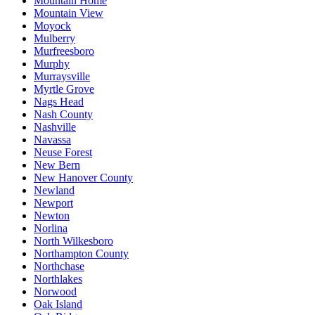
Mountain Home
Mountain View
Moyock
Mulberry
Murfreesboro
Murphy
Murraysville
Myrtle Grove
Nags Head
Nash County
Nashville
Navassa
Neuse Forest
New Bern
New Hanover County
Newland
Newport
Newton
Norlina
North Wilkesboro
Northampton County
Northchase
Northlakes
Norwood
Oak Island