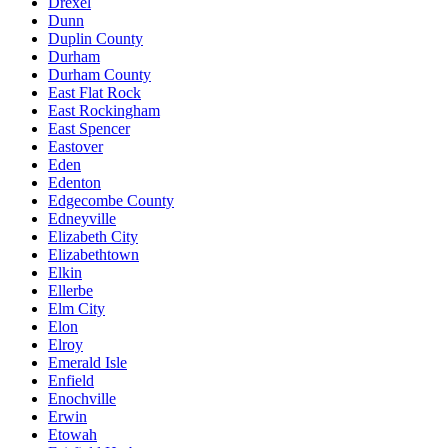
Drexel
Dunn
Duplin County
Durham
Durham County
East Flat Rock
East Rockingham
East Spencer
Eastover
Eden
Edenton
Edgecombe County
Edneyville
Elizabeth City
Elizabethtown
Elkin
Ellerbe
Elm City
Elon
Elroy
Emerald Isle
Enfield
Enochville
Erwin
Etowah