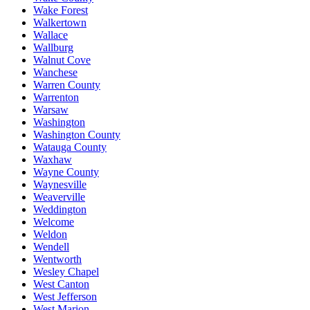
Wake Forest
Walkertown
Wallace
Wallburg
Walnut Cove
Wanchese
Warren County
Warrenton
Warsaw
Washington
Washington County
Watauga County
Waxhaw
Wayne County
Waynesville
Weaverville
Weddington
Welcome
Weldon
Wendell
Wentworth
Wesley Chapel
West Canton
West Jefferson
West Marion