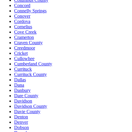
Columbus County
Concord
Connelly Springs
Conover
Cordova
Cornelius
Cove Creek
Cramerton
Craven County
Creedmoor
Cricket
Cullowhee
Cumberland County
Currituck
Currituck County
Dallas
Dana
Danbury
Dare County
Davidson
Davidson County
Davie County
Denton
Denver
Dobson