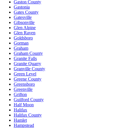
Gaston County
Gastonia
Gates County
Gatesville
Gibsonville
Glen Alpine
Glen Raven
Goldsboro
Gorman
Graham
Graham County
Granite Falls
Granite Quarry
Granville County
Green Level
Greene County
Greensboro
Greenville
Grifton
Guilford County
Half Moon
Halifax
Halifax County
Hamlet
Hampstead