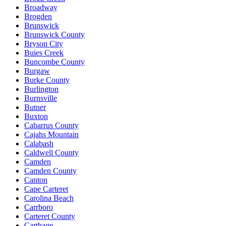
Broadway
Brogden
Brunswick
Brunswick County
Bryson City
Buies Creek
Buncombe County
Burgaw
Burke County
Burlington
Burnsville
Butner
Buxton
Cabarrus County
Cajahs Mountain
Calabash
Caldwell County
Camden
Camden County
Canton
Cape Carteret
Carolina Beach
Carrboro
Carteret County
Carthage