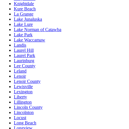
Knightdale
Kure Beach
La Grange
Lake Junaluska
Lake Lure
Lake Norman of Catawba
Lake Park
Lake Waccamaw
Landis
Laurel Hill
Laurel Park
Laurinburg
Lee County
Leland
Lenoir
Lenoir County
Lewisville
Lexington
Liberty
Lillington
Lincoln County
Lincolnton
Locust
Long Beach
Longview