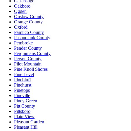
Oak Ridge
Oakboro
Ogden
Onslow County
Orange County
Oxford
Pamlico County
Pasquotank County
Pembroke
Pender County
Perquimans County
Person County
Pilot Mountain
Pine Knoll Shores
Pine Level
Pinebluff
Pinehurst
Pinetops
Pineville
Piney Green
Pitt County
Pittsboro
Plain View
Pleasant Garden
Pleasant Hill