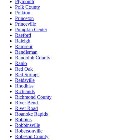
Plymouth
Polk County
Polkton
Princeton
Princeville
Pumpkin Center
Raeford
Raleigh
Ramseur
Randleman
Randolph County
Ranlo
Red Oak
Red Springs
Reidsville
Rhodhiss
Richlands
Richmond County
River Bend
River Road
Roanoke Rapids
Robbins
Robbinsville
Robersonville
Robeson County