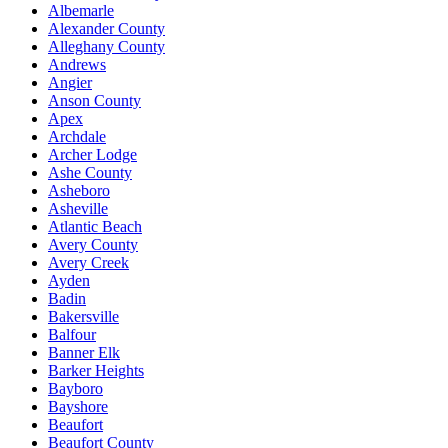
Albemarle
Alexander County
Alleghany County
Andrews
Angier
Anson County
Apex
Archdale
Archer Lodge
Ashe County
Asheboro
Asheville
Atlantic Beach
Avery County
Avery Creek
Ayden
Badin
Bakersville
Balfour
Banner Elk
Barker Heights
Bayboro
Bayshore
Beaufort
Beaufort County