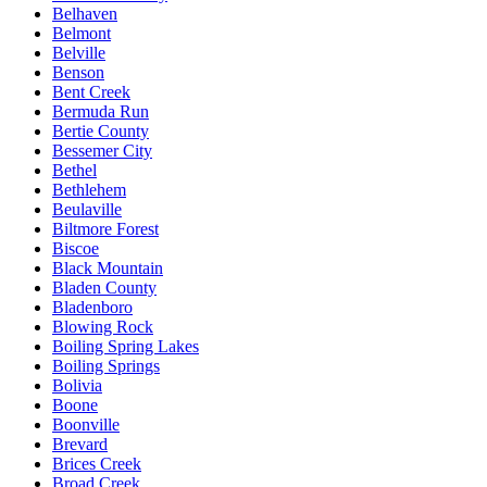
Belhaven
Belmont
Belville
Benson
Bent Creek
Bermuda Run
Bertie County
Bessemer City
Bethel
Bethlehem
Beulaville
Biltmore Forest
Biscoe
Black Mountain
Bladen County
Bladenboro
Blowing Rock
Boiling Spring Lakes
Boiling Springs
Bolivia
Boone
Boonville
Brevard
Brices Creek
Broad Creek