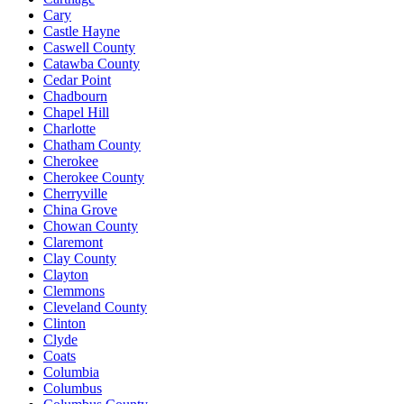
Cary
Castle Hayne
Caswell County
Catawba County
Cedar Point
Chadbourn
Chapel Hill
Charlotte
Chatham County
Cherokee
Cherokee County
Cherryville
China Grove
Chowan County
Claremont
Clay County
Clayton
Clemmons
Cleveland County
Clinton
Clyde
Coats
Columbia
Columbus