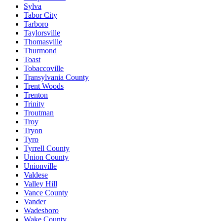
Sylva
Tabor City
Tarboro
Taylorsville
Thomasville
Thurmond
Toast
Tobaccoville
Transylvania County
Trent Woods
Trenton
Trinity
Troutman
Troy
Tryon
Tyro
Tyrrell County
Union County
Unionville
Valdese
Valley Hill
Vance County
Vander
Wadesboro
Wake County