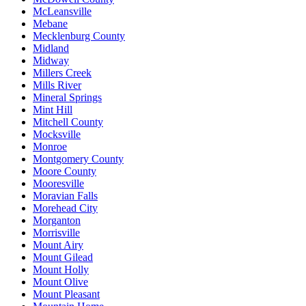
McLeansville
Mebane
Mecklenburg County
Midland
Midway
Millers Creek
Mills River
Mineral Springs
Mint Hill
Mitchell County
Mocksville
Monroe
Montgomery County
Moore County
Mooresville
Moravian Falls
Morehead City
Morganton
Morrisville
Mount Airy
Mount Gilead
Mount Holly
Mount Olive
Mount Pleasant