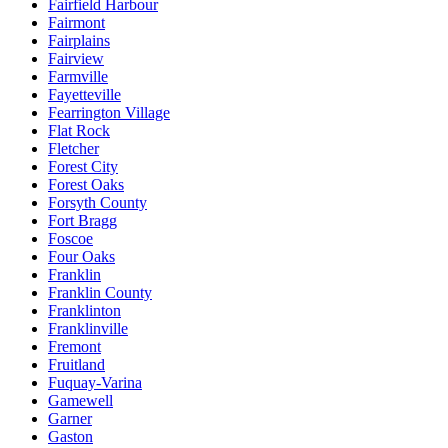
Fairfield Harbour
Fairmont
Fairplains
Fairview
Farmville
Fayetteville
Fearrington Village
Flat Rock
Fletcher
Forest City
Forest Oaks
Forsyth County
Fort Bragg
Foscoe
Four Oaks
Franklin
Franklin County
Franklinton
Franklinville
Fremont
Fruitland
Fuquay-Varina
Gamewell
Garner
Gaston