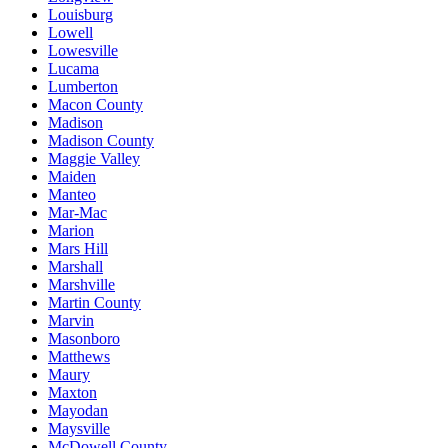
Louisburg
Lowell
Lowesville
Lucama
Lumberton
Macon County
Madison
Madison County
Maggie Valley
Maiden
Manteo
Mar-Mac
Marion
Mars Hill
Marshall
Marshville
Martin County
Marvin
Masonboro
Matthews
Maury
Maxton
Mayodan
Maysville
McDowell County