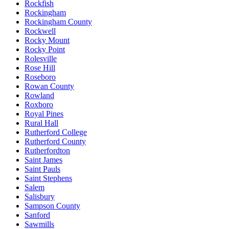
Rockfish
Rockingham
Rockingham County
Rockwell
Rocky Mount
Rocky Point
Rolesville
Rose Hill
Roseboro
Rowan County
Rowland
Roxboro
Royal Pines
Rural Hall
Rutherford College
Rutherford County
Rutherfordton
Saint James
Saint Pauls
Saint Stephens
Salem
Salisbury
Sampson County
Sanford
Sawmills