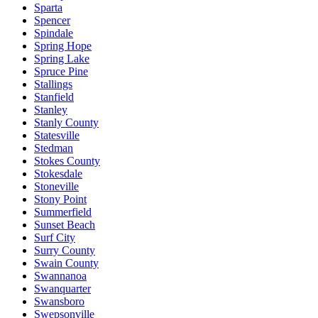
Sparta
Spencer
Spindale
Spring Hope
Spring Lake
Spruce Pine
Stallings
Stanfield
Stanley
Stanly County
Statesville
Stedman
Stokes County
Stokesdale
Stoneville
Stony Point
Summerfield
Sunset Beach
Surf City
Surry County
Swain County
Swannanoa
Swanquarter
Swansboro
Swepsonville