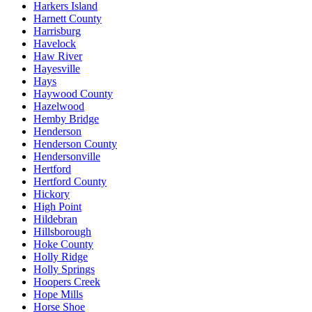
Harkers Island
Harnett County
Harrisburg
Havelock
Haw River
Hayesville
Hays
Haywood County
Hazelwood
Hemby Bridge
Henderson
Henderson County
Hendersonville
Hertford
Hertford County
Hickory
High Point
Hildebran
Hillsborough
Hoke County
Holly Ridge
Holly Springs
Hoopers Creek
Hope Mills
Horse Shoe