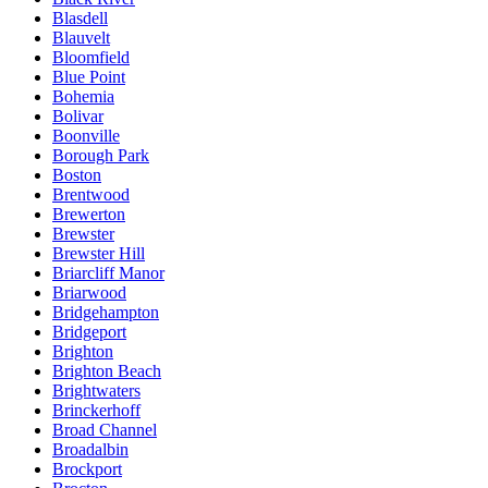
Blasdell
Blauvelt
Bloomfield
Blue Point
Bohemia
Bolivar
Boonville
Borough Park
Boston
Brentwood
Brewerton
Brewster
Brewster Hill
Briarcliff Manor
Briarwood
Bridgehampton
Bridgeport
Brighton
Brighton Beach
Brightwaters
Brinckerhoff
Broad Channel
Broadalbin
Brockport