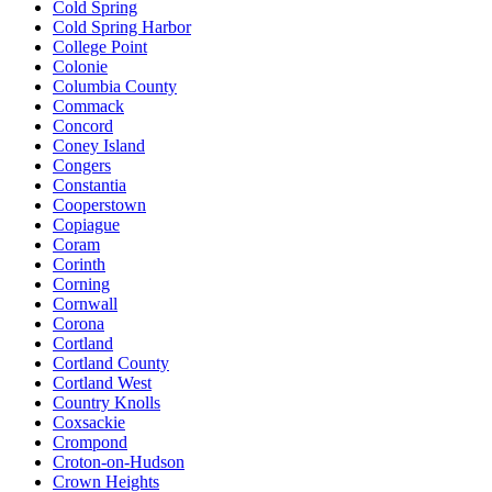
Cold Spring
Cold Spring Harbor
College Point
Colonie
Columbia County
Commack
Concord
Coney Island
Congers
Constantia
Cooperstown
Copiague
Coram
Corinth
Corning
Cornwall
Corona
Cortland
Cortland County
Cortland West
Country Knolls
Coxsackie
Crompond
Croton-on-Hudson
Crown Heights