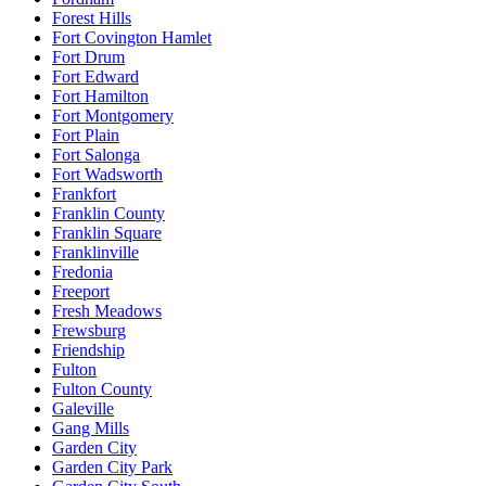
Forest Hills
Fort Covington Hamlet
Fort Drum
Fort Edward
Fort Hamilton
Fort Montgomery
Fort Plain
Fort Salonga
Fort Wadsworth
Frankfort
Franklin County
Franklin Square
Franklinville
Fredonia
Freeport
Fresh Meadows
Frewsburg
Friendship
Fulton
Fulton County
Galeville
Gang Mills
Garden City
Garden City Park