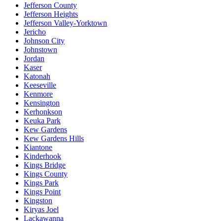
Jefferson County
Jefferson Heights
Jefferson Valley-Yorktown
Jericho
Johnson City
Johnstown
Jordan
Kaser
Katonah
Keeseville
Kenmore
Kensington
Kerhonkson
Keuka Park
Kew Gardens
Kew Gardens Hills
Kiantone
Kinderhook
Kings Bridge
Kings County
Kings Park
Kings Point
Kingston
Kiryas Joel
Lackawanna