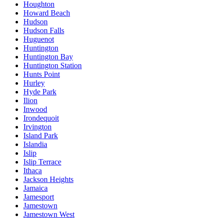
Houghton
Howard Beach
Hudson
Hudson Falls
Huguenot
Huntington
Huntington Bay
Huntington Station
Hunts Point
Hurley
Hyde Park
Ilion
Inwood
Irondequoit
Irvington
Island Park
Islandia
Islip
Islip Terrace
Ithaca
Jackson Heights
Jamaica
Jamesport
Jamestown
Jamestown West