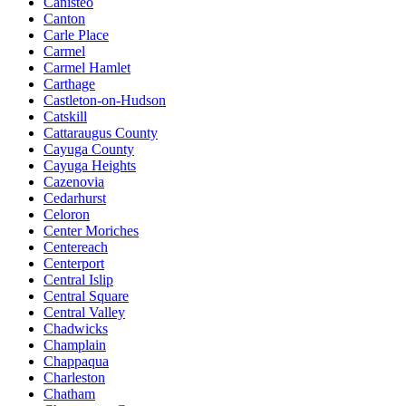
Canisteo
Canton
Carle Place
Carmel
Carmel Hamlet
Carthage
Castleton-on-Hudson
Catskill
Cattaraugus County
Cayuga County
Cayuga Heights
Cazenovia
Cedarhurst
Celoron
Center Moriches
Centereach
Centerport
Central Islip
Central Square
Central Valley
Chadwicks
Champlain
Chappaqua
Charleston
Chatham