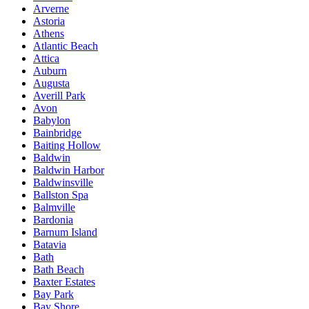
Arverne
Astoria
Athens
Atlantic Beach
Attica
Auburn
Augusta
Averill Park
Avon
Babylon
Bainbridge
Baiting Hollow
Baldwin
Baldwin Harbor
Baldwinsville
Ballston Spa
Balmville
Bardonia
Barnum Island
Batavia
Bath
Bath Beach
Baxter Estates
Bay Park
Bay Shore