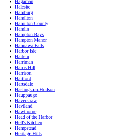
Hagaman
Halesite
Hamburg
Hamilton
Hamilton County
Hamlin
Hampton Bays
Hampton Manor
Hannawa Falls
Harbor Isle
Harlem
Harriman
Harris Hill
Harrison
Hartford
Hartsdale
Hastings-on-Hudson
Hauppauge
Haverstraw
Haviland
Hawthorne
Head of the Harbor
Hell's Kitchen
Hempstead
Heritage Hills