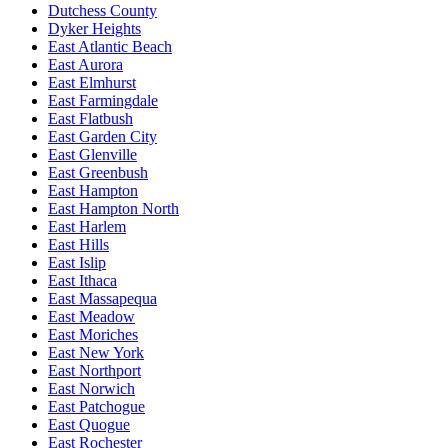
Dutchess County
Dyker Heights
East Atlantic Beach
East Aurora
East Elmhurst
East Farmingdale
East Flatbush
East Garden City
East Glenville
East Greenbush
East Hampton
East Hampton North
East Harlem
East Hills
East Islip
East Ithaca
East Massapequa
East Meadow
East Moriches
East New York
East Northport
East Norwich
East Patchogue
East Quogue
East Rochester