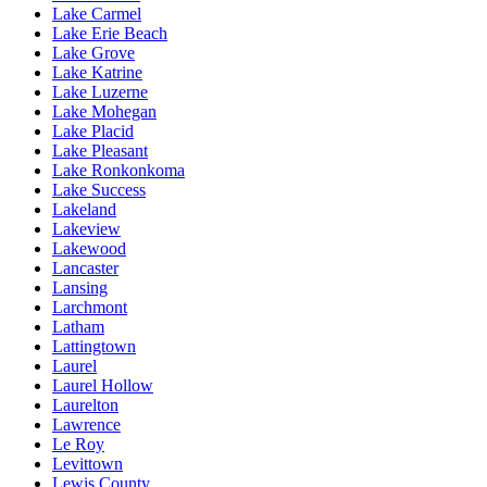
Lake Carmel
Lake Erie Beach
Lake Grove
Lake Katrine
Lake Luzerne
Lake Mohegan
Lake Placid
Lake Pleasant
Lake Ronkonkoma
Lake Success
Lakeland
Lakeview
Lakewood
Lancaster
Lansing
Larchmont
Latham
Lattingtown
Laurel
Laurel Hollow
Laurelton
Lawrence
Le Roy
Levittown
Lewis County