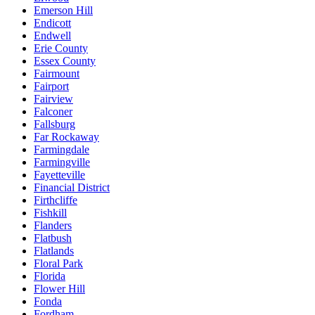
Emerson Hill
Endicott
Endwell
Erie County
Essex County
Fairmount
Fairport
Fairview
Falconer
Fallsburg
Far Rockaway
Farmingdale
Farmingville
Fayetteville
Financial District
Firthcliffe
Fishkill
Flanders
Flatbush
Flatlands
Floral Park
Florida
Flower Hill
Fonda
Fordham