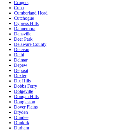
Crugers
Cuba
Cumberland Head
Cutchogue
Cypress Hills
Dannemora
Dansville
Deer Park
Delaware County
Delevan
Delhi
Delmar
Depew
Deposit
Dexter
Dix Hills
Dobbs Ferry
Dolgeville
Dongan Hills
Douglaston
Dover Plains
Dryden
Dundee
Dunkirk
Durham