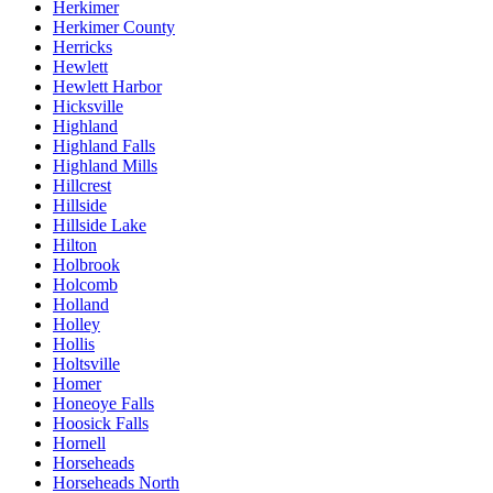
Herkimer
Herkimer County
Herricks
Hewlett
Hewlett Harbor
Hicksville
Highland
Highland Falls
Highland Mills
Hillcrest
Hillside
Hillside Lake
Hilton
Holbrook
Holcomb
Holland
Holley
Hollis
Holtsville
Homer
Honeoye Falls
Hoosick Falls
Hornell
Horseheads
Horseheads North