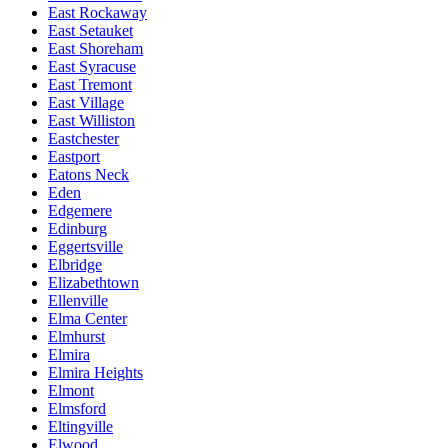
East Rockaway
East Setauket
East Shoreham
East Syracuse
East Tremont
East Village
East Williston
Eastchester
Eastport
Eatons Neck
Eden
Edgemere
Edinburg
Eggertsville
Elbridge
Elizabethtown
Ellenville
Elma Center
Elmhurst
Elmira
Elmira Heights
Elmont
Elmsford
Eltingville
Elwood