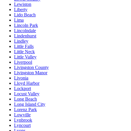
Lewiston
Liberty
Lido Beach
Lima
Lincoln Park
Lincolndale
Lindenhurst
Lindley
Little Falls
Little Neck
Little Valley
Liverpool
Livingston County
Livingston Manor
Livonia
Lloyd Harbor
Lockport
Locust Valley
Long Beach
Long Island City
Lorenz Park
Lowville
Lynbrook
Lyncourt
Lyons