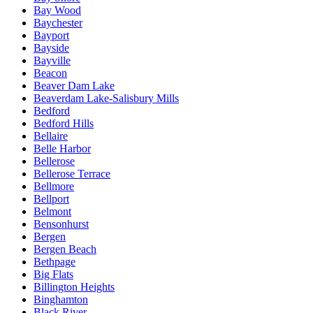
Bay Wood
Baychester
Bayport
Bayside
Bayville
Beacon
Beaver Dam Lake
Beaverdam Lake-Salisbury Mills
Bedford
Bedford Hills
Bellaire
Belle Harbor
Bellerose
Bellerose Terrace
Bellmore
Bellport
Belmont
Bensonhurst
Bergen
Bergen Beach
Bethpage
Big Flats
Billington Heights
Binghamton
Black River