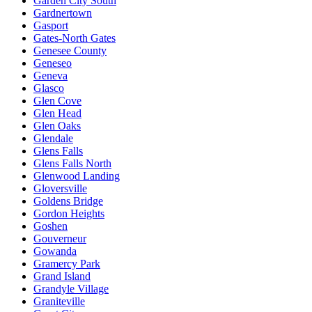
Garden City South
Gardnertown
Gasport
Gates-North Gates
Genesee County
Geneseo
Geneva
Glasco
Glen Cove
Glen Head
Glen Oaks
Glendale
Glens Falls
Glens Falls North
Glenwood Landing
Gloversville
Goldens Bridge
Gordon Heights
Goshen
Gouverneur
Gowanda
Gramercy Park
Grand Island
Grandyle Village
Graniteville