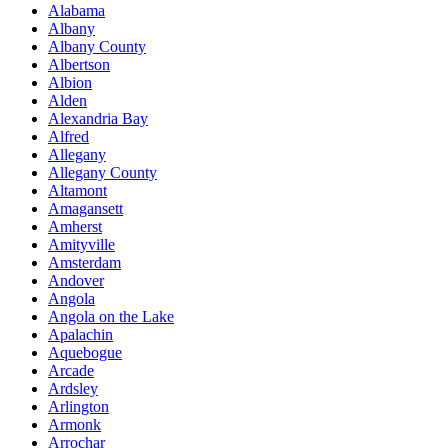
Alabama
Albany
Albany County
Albertson
Albion
Alden
Alexandria Bay
Alfred
Allegany
Allegany County
Altamont
Amagansett
Amherst
Amityville
Amsterdam
Andover
Angola
Angola on the Lake
Apalachin
Aquebogue
Arcade
Ardsley
Arlington
Armonk
Arrochar