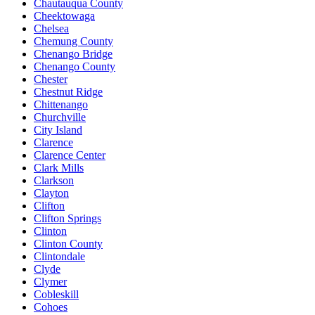
Chautauqua County
Cheektowaga
Chelsea
Chemung County
Chenango Bridge
Chenango County
Chester
Chestnut Ridge
Chittenango
Churchville
City Island
Clarence
Clarence Center
Clark Mills
Clarkson
Clayton
Clifton
Clifton Springs
Clinton
Clinton County
Clintondale
Clyde
Clymer
Cobleskill
Cohoes