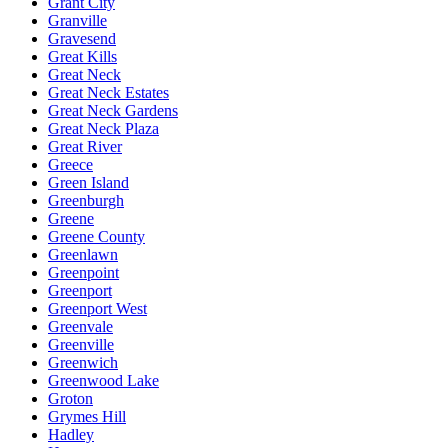
Grant City
Granville
Gravesend
Great Kills
Great Neck
Great Neck Estates
Great Neck Gardens
Great Neck Plaza
Great River
Greece
Green Island
Greenburgh
Greene
Greene County
Greenlawn
Greenpoint
Greenport
Greenport West
Greenvale
Greenville
Greenwich
Greenwood Lake
Groton
Grymes Hill
Hadley