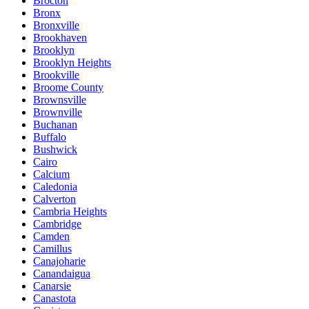
Brocton
Bronx
Bronxville
Brookhaven
Brooklyn
Brooklyn Heights
Brookville
Broome County
Brownsville
Brownville
Buchanan
Buffalo
Bushwick
Cairo
Calcium
Caledonia
Calverton
Cambria Heights
Cambridge
Camden
Camillus
Canajoharie
Canandaigua
Canarsie
Canastota