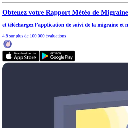
Obtenez votre Rapport Météo de Migraine
et téléchargez l’application de suivi de la migraine et
4.8 sur plus de 100 000 évaluations