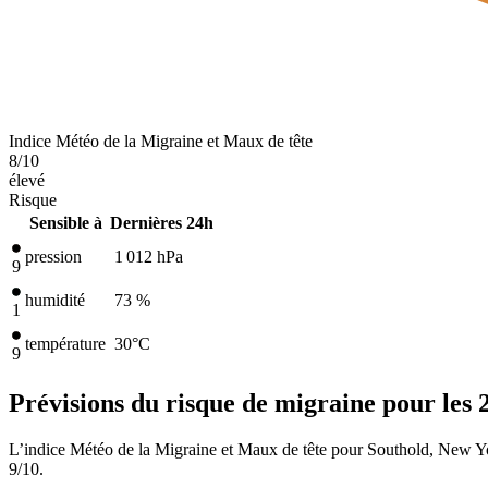
Indice Météo de la Migraine et Maux de tête
8
/10
élevé
Risque
Sensible à
Dernières 24h
pression
1 012
hPa
9
humidité
73 %
1
température
30
°C
9
Prévisions du risque de migraine pour les 
L’indice Météo de la Migraine et Maux de tête pour Southold, New Yor
9/10.