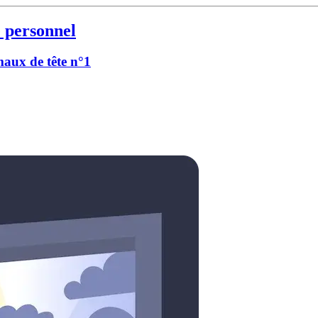
 personnel
 maux de tête n°1