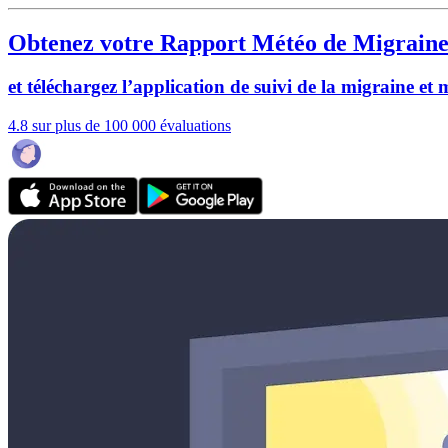
Obtenez votre Rapport Météo de Migraine
et téléchargez l’application de suivi de la migraine et
4.8 sur plus de 100 000 évaluations