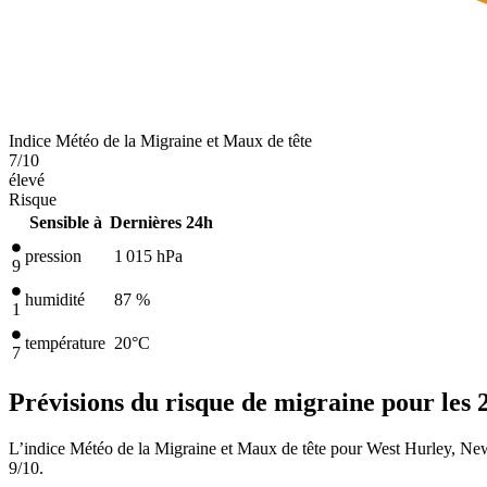
Indice Météo de la Migraine et Maux de tête
7
/10
élevé
Risque
Sensible à
Dernières 24h
pression
1 015
hPa
9
humidité
87 %
1
température
20
°C
7
Prévisions du risque de migraine pour les 
L’indice Météo de la Migraine et Maux de tête pour West Hurley, New 
9/10.