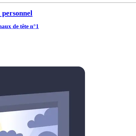
 personnel
 maux de tête n°1