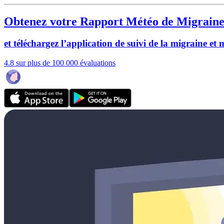
Obtenez votre Rapport Météo de Migraine
et téléchargez l’application de suivi de la migraine et
4.8 sur plus de 100 000 évaluations