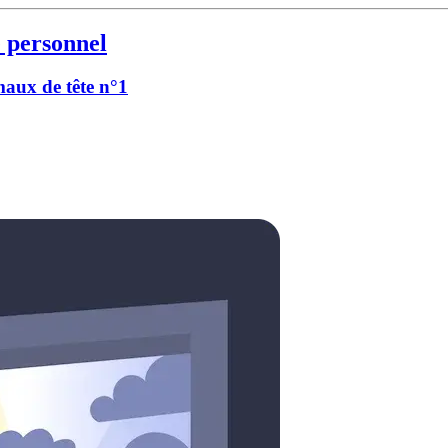
 personnel
 maux de tête n°1