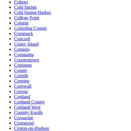
Cohoes
Cold Spring
Cold Spring Harbor
College Point
Colonie
Columbia County
Commack
Concord
Coney Island
Congers
Constantia
Cooperstown
Copiague
Coram
Corinth
Corning
Cornwall
Corona
Cortland
Cortland County
Cortland West
Country Knolls
Coxsackie
Crompond
Croton-on-Hudson