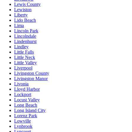
Lewis County
Lewiston
Liberty
Lido Beach
Lima
Lincoln Park
Lincolndale
Lindenhurst
Lindley
Little Falls
Little Neck
Little Valley
Liverpool
Livingston County
Livingston Manor
Livonia
Lloyd Harbor
Lockport
Locust Valley
Long Beach
Long Island City
Lorenz Park
Lowville
Lynbrook
Lyncourt