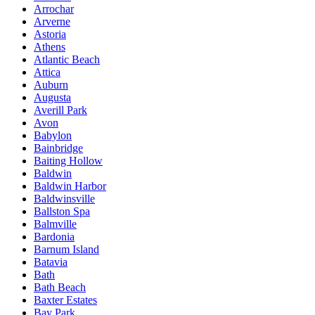
Arrochar
Arverne
Astoria
Athens
Atlantic Beach
Attica
Auburn
Augusta
Averill Park
Avon
Babylon
Bainbridge
Baiting Hollow
Baldwin
Baldwin Harbor
Baldwinsville
Ballston Spa
Balmville
Bardonia
Barnum Island
Batavia
Bath
Bath Beach
Baxter Estates
Bay Park