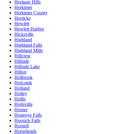
Heritage Hills
Herkimer
Herkimer County
Herricks
Hewlett
Hewlett Harbor
Hicksville
Highland
Highland Falls
Highland Mills
Hillcrest
Hillside
Hillside Lake
Hilton
Holbrook
Holcomb
Holland
Holley
Hollis
Holtsville
Homer
Honeoye Falls
Hoosick Falls
Hornell
Horseheads