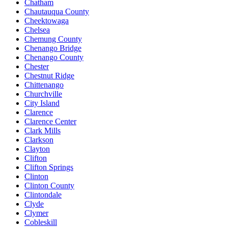
Chatham
Chautauqua County
Cheektowaga
Chelsea
Chemung County
Chenango Bridge
Chenango County
Chester
Chestnut Ridge
Chittenango
Churchville
City Island
Clarence
Clarence Center
Clark Mills
Clarkson
Clayton
Clifton
Clifton Springs
Clinton
Clinton County
Clintondale
Clyde
Clymer
Cobleskill