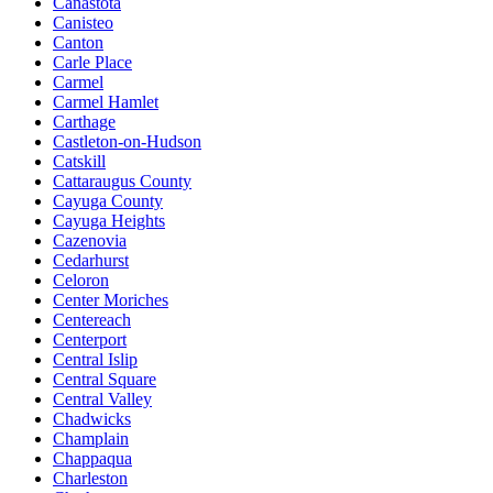
Canastota
Canisteo
Canton
Carle Place
Carmel
Carmel Hamlet
Carthage
Castleton-on-Hudson
Catskill
Cattaraugus County
Cayuga County
Cayuga Heights
Cazenovia
Cedarhurst
Celoron
Center Moriches
Centereach
Centerport
Central Islip
Central Square
Central Valley
Chadwicks
Champlain
Chappaqua
Charleston