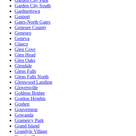
Garden City Park
Garden City South
Gardnertown
Gasport
Gates-North Gates
Genesee County
Geneseo
Geneva
Glasco
Glen Cove
Glen Head
Glen Oaks
Glendale
Glens Falls
Glens Falls North
Glenwood Landing
Gloversville
Goldens Bridge
Gordon Heights
Goshen
Gouverneur
Gowanda
Gramercy Park
Grand Island
Grandyle Village