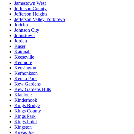
Jamestown West
Jefferson County
Jefferson Heights
Jefferson Valley-Yorktown
Jericho
Johnson City
Johnstown
Jordan
Kaser
Katonah
Keeseville
Kenmore
Kensington
Kerhonkson
Keuka Park
Kew Gardens
Kew Gardens Hills
Kiantone
Kinderhook
Kings Bridge
Kings County
Kings Park
Kings Point
Kingston
Kiryas Joel