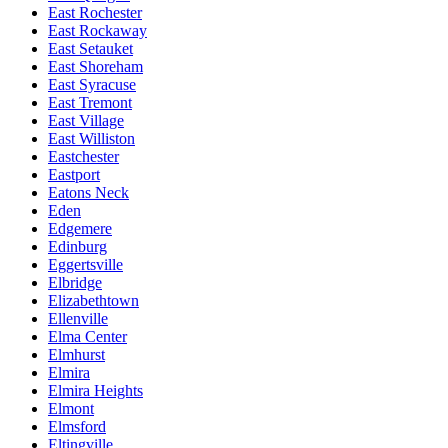
East Rochester
East Rockaway
East Setauket
East Shoreham
East Syracuse
East Tremont
East Village
East Williston
Eastchester
Eastport
Eatons Neck
Eden
Edgemere
Edinburg
Eggertsville
Elbridge
Elizabethtown
Ellenville
Elma Center
Elmhurst
Elmira
Elmira Heights
Elmont
Elmsford
Eltingville