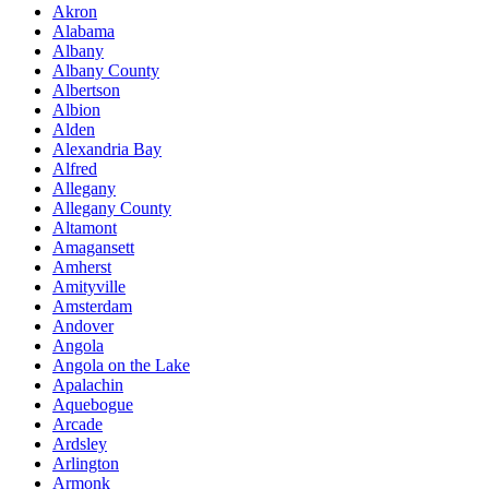
Akron
Alabama
Albany
Albany County
Albertson
Albion
Alden
Alexandria Bay
Alfred
Allegany
Allegany County
Altamont
Amagansett
Amherst
Amityville
Amsterdam
Andover
Angola
Angola on the Lake
Apalachin
Aquebogue
Arcade
Ardsley
Arlington
Armonk