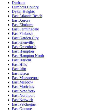
Durham
Dutchess County
Dyker Heights
East Atlantic Beach
East Aurora
East Elmhurst
East Farmingdale
East Flatbush
East Garden City
East Glenville
East Greenbush
East Hampton
East Hampton North
East Harlem
East Hills
East Islip
East Ithaca
East Massapequa
East Meadow
East Moriches
East New York
East Northport
East Norwich
East Patchogue
East Quogue