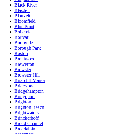
Black River
Blasdell
Blauvelt
Bloomfield
Blue Point
Bohemia
Bolivar
Boonville
Borough Park
Boston
Brentwood
Brewerton
Brewster
Brewster Hill
Briarcliff Manor
Briarwood
Bridgehampton
Bridgeport
Brighton
Brighton Beach
Brightwaters
Brinckerhoff
Broad Channel
Broadalbin