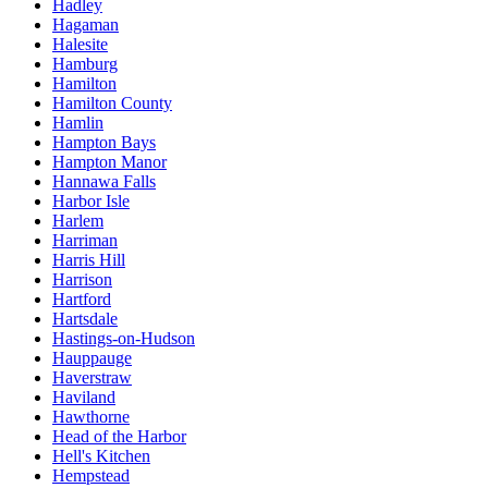
Hadley
Hagaman
Halesite
Hamburg
Hamilton
Hamilton County
Hamlin
Hampton Bays
Hampton Manor
Hannawa Falls
Harbor Isle
Harlem
Harriman
Harris Hill
Harrison
Hartford
Hartsdale
Hastings-on-Hudson
Hauppauge
Haverstraw
Haviland
Hawthorne
Head of the Harbor
Hell's Kitchen
Hempstead