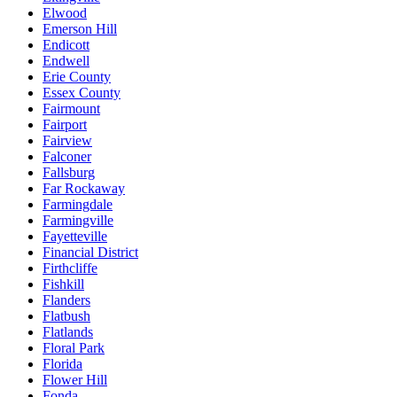
Elwood
Emerson Hill
Endicott
Endwell
Erie County
Essex County
Fairmount
Fairport
Fairview
Falconer
Fallsburg
Far Rockaway
Farmingdale
Farmingville
Fayetteville
Financial District
Firthcliffe
Fishkill
Flanders
Flatbush
Flatlands
Floral Park
Florida
Flower Hill
Fonda