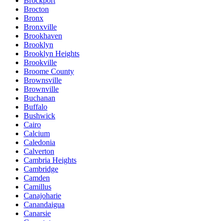
Brockport
Brocton
Bronx
Bronxville
Brookhaven
Brooklyn
Brooklyn Heights
Brookville
Broome County
Brownsville
Brownville
Buchanan
Buffalo
Bushwick
Cairo
Calcium
Caledonia
Calverton
Cambria Heights
Cambridge
Camden
Camillus
Canajoharie
Canandaigua
Canarsie