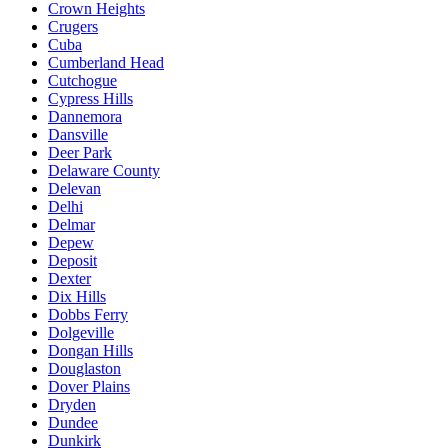
Crown Heights
Crugers
Cuba
Cumberland Head
Cutchogue
Cypress Hills
Dannemora
Dansville
Deer Park
Delaware County
Delevan
Delhi
Delmar
Depew
Deposit
Dexter
Dix Hills
Dobbs Ferry
Dolgeville
Dongan Hills
Douglaston
Dover Plains
Dryden
Dundee
Dunkirk