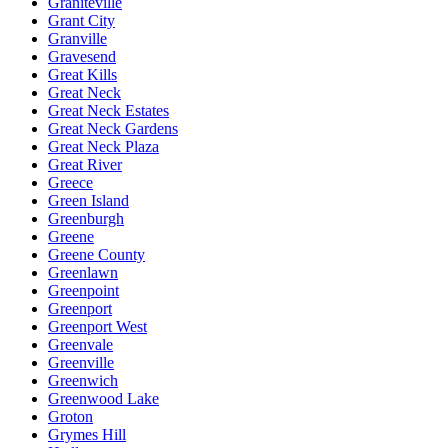
Graniteville
Grant City
Granville
Gravesend
Great Kills
Great Neck
Great Neck Estates
Great Neck Gardens
Great Neck Plaza
Great River
Greece
Green Island
Greenburgh
Greene
Greene County
Greenlawn
Greenpoint
Greenport
Greenport West
Greenvale
Greenville
Greenwich
Greenwood Lake
Groton
Grymes Hill