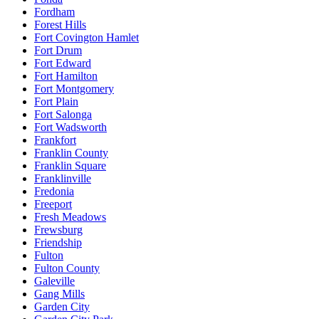
Fordham
Forest Hills
Fort Covington Hamlet
Fort Drum
Fort Edward
Fort Hamilton
Fort Montgomery
Fort Plain
Fort Salonga
Fort Wadsworth
Frankfort
Franklin County
Franklin Square
Franklinville
Fredonia
Freeport
Fresh Meadows
Frewsburg
Friendship
Fulton
Fulton County
Galeville
Gang Mills
Garden City