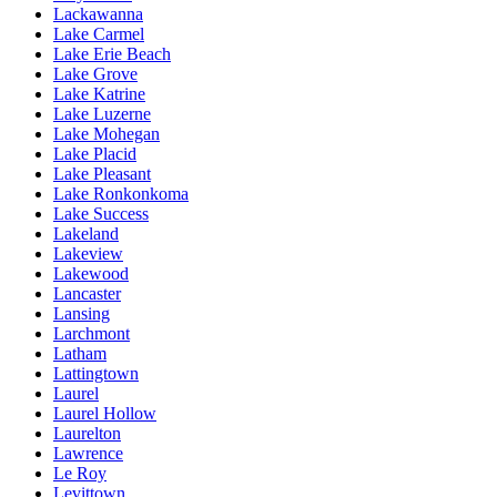
Lackawanna
Lake Carmel
Lake Erie Beach
Lake Grove
Lake Katrine
Lake Luzerne
Lake Mohegan
Lake Placid
Lake Pleasant
Lake Ronkonkoma
Lake Success
Lakeland
Lakeview
Lakewood
Lancaster
Lansing
Larchmont
Latham
Lattingtown
Laurel
Laurel Hollow
Laurelton
Lawrence
Le Roy
Levittown