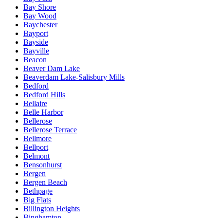
Bay Shore
Bay Wood
Baychester
Bayport
Bayside
Bayville
Beacon
Beaver Dam Lake
Beaverdam Lake-Salisbury Mills
Bedford
Bedford Hills
Bellaire
Belle Harbor
Bellerose
Bellerose Terrace
Bellmore
Bellport
Belmont
Bensonhurst
Bergen
Bergen Beach
Bethpage
Big Flats
Billington Heights
Binghamton