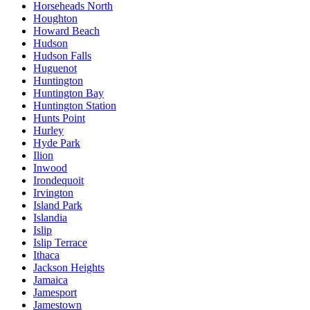
Horseheads North
Houghton
Howard Beach
Hudson
Hudson Falls
Huguenot
Huntington
Huntington Bay
Huntington Station
Hunts Point
Hurley
Hyde Park
Ilion
Inwood
Irondequoit
Irvington
Island Park
Islandia
Islip
Islip Terrace
Ithaca
Jackson Heights
Jamaica
Jamesport
Jamestown