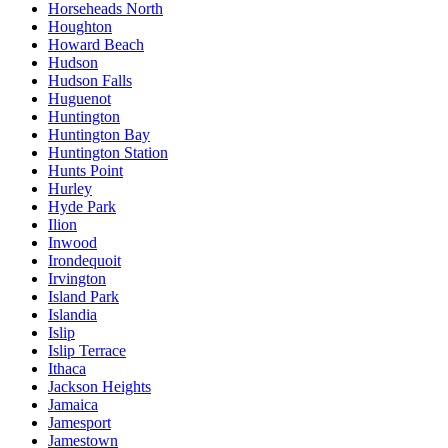
Horseheads North
Houghton
Howard Beach
Hudson
Hudson Falls
Huguenot
Huntington
Huntington Bay
Huntington Station
Hunts Point
Hurley
Hyde Park
Ilion
Inwood
Irondequoit
Irvington
Island Park
Islandia
Islip
Islip Terrace
Ithaca
Jackson Heights
Jamaica
Jamesport
Jamestown