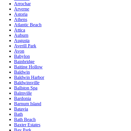
Arrochar
Arverne
Astoria
Athens
Atlantic Beach
Attica
Auburn
Augusta
Averill Park
Avon
Babylon
Bainbridge
Baiting Hollow
Baldwin
Baldwin Harbor
Baldwinsville
Ballston Spa
Balmville
Bardonia
Barnum Island
Batavia
Bath
Bath Beach
Baxter Estates
Bay Park