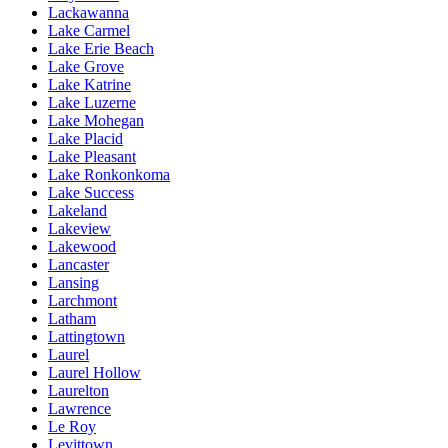
Lackawanna
Lake Carmel
Lake Erie Beach
Lake Grove
Lake Katrine
Lake Luzerne
Lake Mohegan
Lake Placid
Lake Pleasant
Lake Ronkonkoma
Lake Success
Lakeland
Lakeview
Lakewood
Lancaster
Lansing
Larchmont
Latham
Lattingtown
Laurel
Laurel Hollow
Laurelton
Lawrence
Le Roy
Levittown