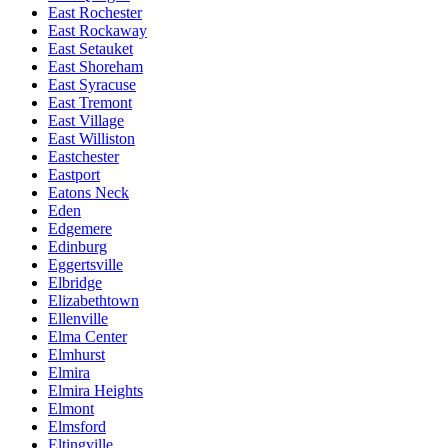
East Rochester
East Rockaway
East Setauket
East Shoreham
East Syracuse
East Tremont
East Village
East Williston
Eastchester
Eastport
Eatons Neck
Eden
Edgemere
Edinburg
Eggertsville
Elbridge
Elizabethtown
Ellenville
Elma Center
Elmhurst
Elmira
Elmira Heights
Elmont
Elmsford
Eltingville