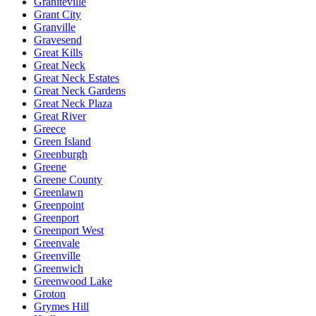
Graniteville
Grant City
Granville
Gravesend
Great Kills
Great Neck
Great Neck Estates
Great Neck Gardens
Great Neck Plaza
Great River
Greece
Green Island
Greenburgh
Greene
Greene County
Greenlawn
Greenpoint
Greenport
Greenport West
Greenvale
Greenville
Greenwich
Greenwood Lake
Groton
Grymes Hill