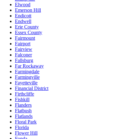
Elwood
Emerson Hill
Endicott
Endwell
Erie County
Essex County
Fairmount
Fairport
Fairview
Falconer
Fallsburg
Far Rockaway
Farmingdale
Farmingville
Fayetteville
Financial District
Firthcliffe
Fishkill
Flanders
Flatbush
Flatlands
Floral Park
Florida
Flower Hill
Fonda