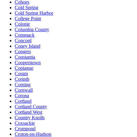
Cohoes
Cold Spring
Cold Spring Harbor
College Point
Colonie
Columbia County
Commack
Concord
Coney Island
Congers
Constantia
Cooperstown
Copiague
Coram
Corinth
Corning
Cornwall
Corona
Cortland
Cortland County
Cortland West
Country Knolls
Coxsackie
Crompond
Croton-on-Hudson