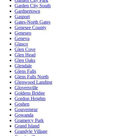
Garden City Park
Garden City South
Gardnertown
Gasport
Gates-North Gates
Genesee County
Geneseo
Geneva
Glasco
Glen Cove
Glen Head
Glen Oaks
Glendale
Glens Falls
Glens Falls North
Glenwood Landing
Gloversville
Goldens Bridge
Gordon Heights
Goshen
Gouverneur
Gowanda
Gramercy Park
Grand Island
Grandyle Village