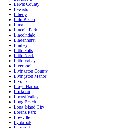
Lewis County
Lewiston
Liberty
Lido Beach
Lima
Lincoln Park
Lincolndale
Lindenhurst
Lindley
Little Falls
Little Neck
Little Valley
Liverpool
Livingston County
Livingston Manor
Livonia
Lloyd Harbor
Lockport
Locust Valley
Long Beach
Long Island City
Lorenz Park
Lowville
Lynbrook
Lyncourt