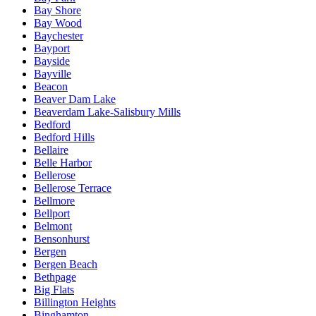
Bay Shore
Bay Wood
Baychester
Bayport
Bayside
Bayville
Beacon
Beaver Dam Lake
Beaverdam Lake-Salisbury Mills
Bedford
Bedford Hills
Bellaire
Belle Harbor
Bellerose
Bellerose Terrace
Bellmore
Bellport
Belmont
Bensonhurst
Bergen
Bergen Beach
Bethpage
Big Flats
Billington Heights
Binghamton