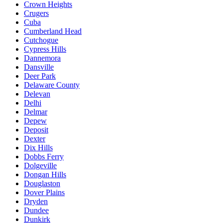
Crown Heights
Crugers
Cuba
Cumberland Head
Cutchogue
Cypress Hills
Dannemora
Dansville
Deer Park
Delaware County
Delevan
Delhi
Delmar
Depew
Deposit
Dexter
Dix Hills
Dobbs Ferry
Dolgeville
Dongan Hills
Douglaston
Dover Plains
Dryden
Dundee
Dunkirk