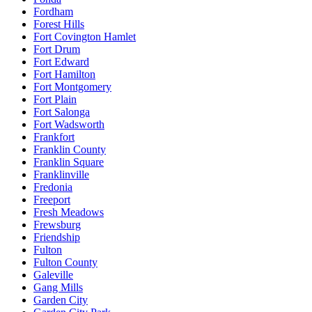
Fordham
Forest Hills
Fort Covington Hamlet
Fort Drum
Fort Edward
Fort Hamilton
Fort Montgomery
Fort Plain
Fort Salonga
Fort Wadsworth
Frankfort
Franklin County
Franklin Square
Franklinville
Fredonia
Freeport
Fresh Meadows
Frewsburg
Friendship
Fulton
Fulton County
Galeville
Gang Mills
Garden City