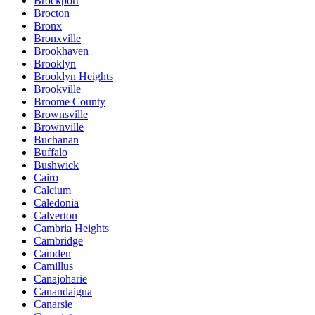
Brockport
Brocton
Bronx
Bronxville
Brookhaven
Brooklyn
Brooklyn Heights
Brookville
Broome County
Brownsville
Brownville
Buchanan
Buffalo
Bushwick
Cairo
Calcium
Caledonia
Calverton
Cambria Heights
Cambridge
Camden
Camillus
Canajoharie
Canandaigua
Canarsie