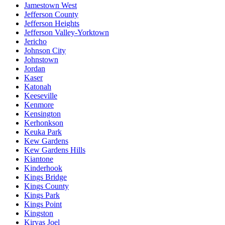
Jamestown West
Jefferson County
Jefferson Heights
Jefferson Valley-Yorktown
Jericho
Johnson City
Johnstown
Jordan
Kaser
Katonah
Keeseville
Kenmore
Kensington
Kerhonkson
Keuka Park
Kew Gardens
Kew Gardens Hills
Kiantone
Kinderhook
Kings Bridge
Kings County
Kings Park
Kings Point
Kingston
Kiryas Joel