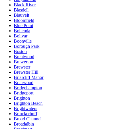
Black River
Blasdell
Blauvelt
Bloomfield
Blue Point
Bohemia
Bolivar
Boonville
Borough Park
Boston
Brentwood
Brewerton
Brewster
Brewster Hill
Briarcliff Manor
Briarwood
Bridgehampton
Bridgeport
Brighton
Brighton Beach
Brightwaters
Brinckerhoff
Broad Channel
Broadalbin