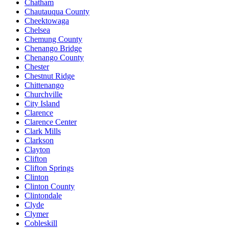
Chatham
Chautauqua County
Cheektowaga
Chelsea
Chemung County
Chenango Bridge
Chenango County
Chester
Chestnut Ridge
Chittenango
Churchville
City Island
Clarence
Clarence Center
Clark Mills
Clarkson
Clayton
Clifton
Clifton Springs
Clinton
Clinton County
Clintondale
Clyde
Clymer
Cobleskill