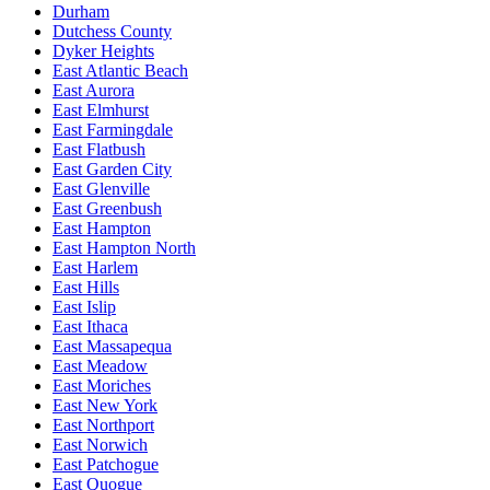
Durham
Dutchess County
Dyker Heights
East Atlantic Beach
East Aurora
East Elmhurst
East Farmingdale
East Flatbush
East Garden City
East Glenville
East Greenbush
East Hampton
East Hampton North
East Harlem
East Hills
East Islip
East Ithaca
East Massapequa
East Meadow
East Moriches
East New York
East Northport
East Norwich
East Patchogue
East Quogue