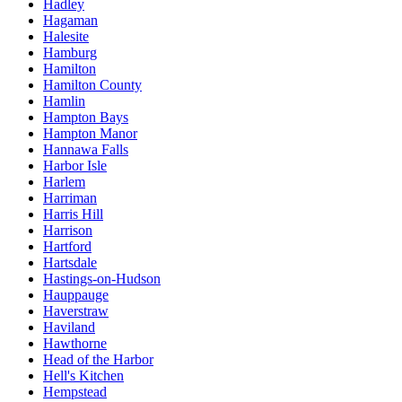
Hadley
Hagaman
Halesite
Hamburg
Hamilton
Hamilton County
Hamlin
Hampton Bays
Hampton Manor
Hannawa Falls
Harbor Isle
Harlem
Harriman
Harris Hill
Harrison
Hartford
Hartsdale
Hastings-on-Hudson
Hauppauge
Haverstraw
Haviland
Hawthorne
Head of the Harbor
Hell's Kitchen
Hempstead