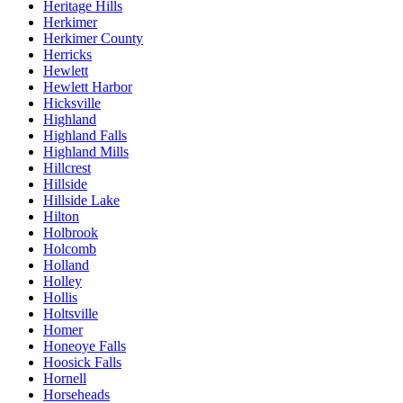
Heritage Hills
Herkimer
Herkimer County
Herricks
Hewlett
Hewlett Harbor
Hicksville
Highland
Highland Falls
Highland Mills
Hillcrest
Hillside
Hillside Lake
Hilton
Holbrook
Holcomb
Holland
Holley
Hollis
Holtsville
Homer
Honeoye Falls
Hoosick Falls
Hornell
Horseheads