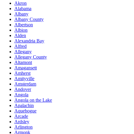
Akron
Alabama
Albany
Albany County
Albertson
Albion
Alden
Alexandria Bay
Alfred
Allegany
Allegany County
Altamont
Amagansett
Amherst
Amityville
Amsterdam
Andover
Angola
Angola on the Lake
Apalachin
Aquebogue
Arcade
Ardsley
Arlington
Armonk