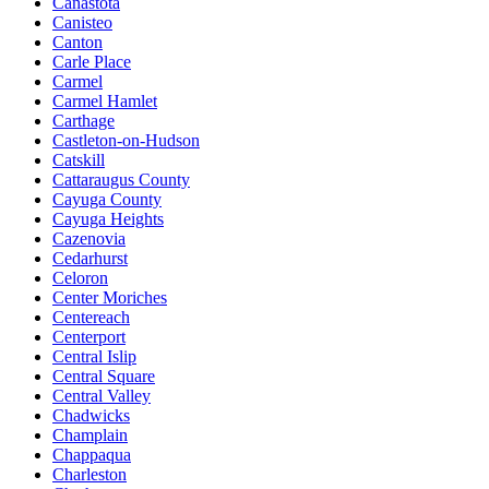
Canastota
Canisteo
Canton
Carle Place
Carmel
Carmel Hamlet
Carthage
Castleton-on-Hudson
Catskill
Cattaraugus County
Cayuga County
Cayuga Heights
Cazenovia
Cedarhurst
Celoron
Center Moriches
Centereach
Centerport
Central Islip
Central Square
Central Valley
Chadwicks
Champlain
Chappaqua
Charleston