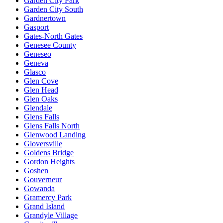
Garden City Park
Garden City South
Gardnertown
Gasport
Gates-North Gates
Genesee County
Geneseo
Geneva
Glasco
Glen Cove
Glen Head
Glen Oaks
Glendale
Glens Falls
Glens Falls North
Glenwood Landing
Gloversville
Goldens Bridge
Gordon Heights
Goshen
Gouverneur
Gowanda
Gramercy Park
Grand Island
Grandyle Village