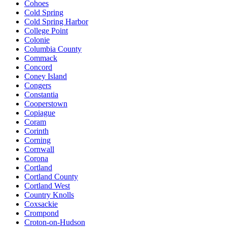
Cohoes
Cold Spring
Cold Spring Harbor
College Point
Colonie
Columbia County
Commack
Concord
Coney Island
Congers
Constantia
Cooperstown
Copiague
Coram
Corinth
Corning
Cornwall
Corona
Cortland
Cortland County
Cortland West
Country Knolls
Coxsackie
Crompond
Croton-on-Hudson