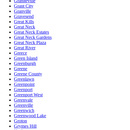
Graniteville
Grant City
Granville
Gravesend
Great Kills
Great Neck
Great Neck Estates
Great Neck Gardens
Great Neck Plaza
Great River
Greece
Green Island
Greenburgh
Greene
Greene County
Greenlawn
Greenpoint
Greenport
Greenport West
Greenvale
Greenville
Greenwich
Greenwood Lake
Groton
Grymes Hill