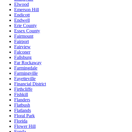
Elwood
Emerson Hill
Endicott
Endwell
Erie County
Essex County
Fairmount
Fairport
Fairview
Falconer
Fallsburg
Far Rockaway
Farmingdale
Farmingville
Fayetteville
Financial District
Firthcliffe
Fishkill
Flanders
Flatbush
Flatlands
Floral Park
Florida
Flower Hill
Fonda