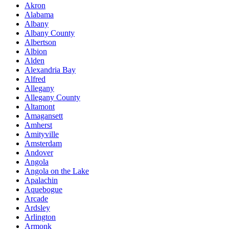
Akron
Alabama
Albany
Albany County
Albertson
Albion
Alden
Alexandria Bay
Alfred
Allegany
Allegany County
Altamont
Amagansett
Amherst
Amityville
Amsterdam
Andover
Angola
Angola on the Lake
Apalachin
Aquebogue
Arcade
Ardsley
Arlington
Armonk