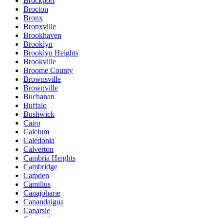
Brockport
Brocton
Bronx
Bronxville
Brookhaven
Brooklyn
Brooklyn Heights
Brookville
Broome County
Brownsville
Brownville
Buchanan
Buffalo
Bushwick
Cairo
Calcium
Caledonia
Calverton
Cambria Heights
Cambridge
Camden
Camillus
Canajoharie
Canandaigua
Canarsie