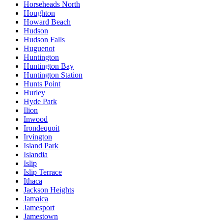
Horseheads North
Houghton
Howard Beach
Hudson
Hudson Falls
Huguenot
Huntington
Huntington Bay
Huntington Station
Hunts Point
Hurley
Hyde Park
Ilion
Inwood
Irondequoit
Irvington
Island Park
Islandia
Islip
Islip Terrace
Ithaca
Jackson Heights
Jamaica
Jamesport
Jamestown