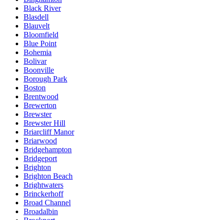
Black River
Blasdell
Blauvelt
Bloomfield
Blue Point
Bohemia
Bolivar
Boonville
Borough Park
Boston
Brentwood
Brewerton
Brewster
Brewster Hill
Briarcliff Manor
Briarwood
Bridgehampton
Bridgeport
Brighton
Brighton Beach
Brightwaters
Brinckerhoff
Broad Channel
Broadalbin