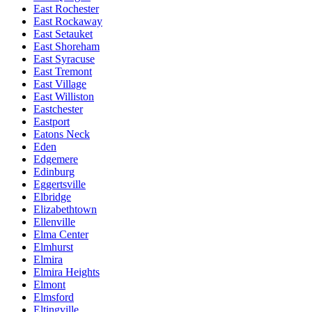
East Rochester
East Rockaway
East Setauket
East Shoreham
East Syracuse
East Tremont
East Village
East Williston
Eastchester
Eastport
Eatons Neck
Eden
Edgemere
Edinburg
Eggertsville
Elbridge
Elizabethtown
Ellenville
Elma Center
Elmhurst
Elmira
Elmira Heights
Elmont
Elmsford
Eltingville