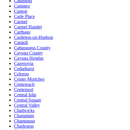
Canastota
Canisteo
Canton
Carle Place
Carmel
Carmel Hamlet
Carthage
Castleton-on-Hudson
Catskill
Cattaraugus County
Cayuga County
Cayuga Heights
Cazenovia
Cedarhurst
Celoron
Center Moriches
Centereach
Centerport
Central Islip
Central Square
Central Valley
Chadwicks
Champlain
Chappaqua
Charleston