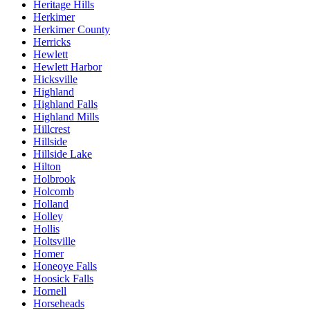
Heritage Hills
Herkimer
Herkimer County
Herricks
Hewlett
Hewlett Harbor
Hicksville
Highland
Highland Falls
Highland Mills
Hillcrest
Hillside
Hillside Lake
Hilton
Holbrook
Holcomb
Holland
Holley
Hollis
Holtsville
Homer
Honeoye Falls
Hoosick Falls
Hornell
Horseheads