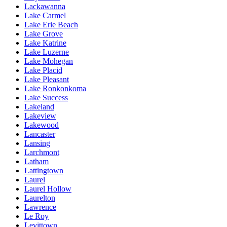
Lackawanna
Lake Carmel
Lake Erie Beach
Lake Grove
Lake Katrine
Lake Luzerne
Lake Mohegan
Lake Placid
Lake Pleasant
Lake Ronkonkoma
Lake Success
Lakeland
Lakeview
Lakewood
Lancaster
Lansing
Larchmont
Latham
Lattingtown
Laurel
Laurel Hollow
Laurelton
Lawrence
Le Roy
Levittown