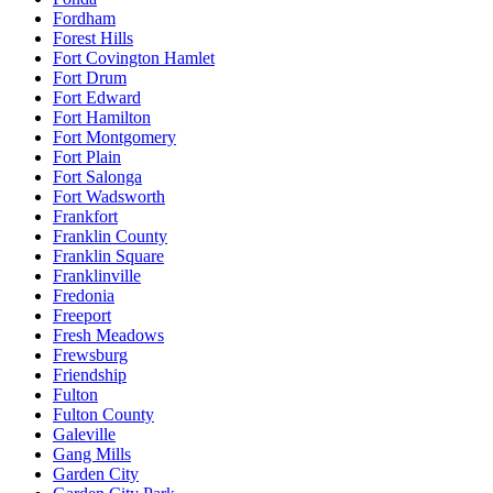
Fordham
Forest Hills
Fort Covington Hamlet
Fort Drum
Fort Edward
Fort Hamilton
Fort Montgomery
Fort Plain
Fort Salonga
Fort Wadsworth
Frankfort
Franklin County
Franklin Square
Franklinville
Fredonia
Freeport
Fresh Meadows
Frewsburg
Friendship
Fulton
Fulton County
Galeville
Gang Mills
Garden City