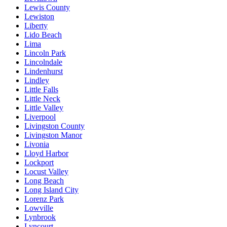
Lewis County
Lewiston
Liberty
Lido Beach
Lima
Lincoln Park
Lincolndale
Lindenhurst
Lindley
Little Falls
Little Neck
Little Valley
Liverpool
Livingston County
Livingston Manor
Livonia
Lloyd Harbor
Lockport
Locust Valley
Long Beach
Long Island City
Lorenz Park
Lowville
Lynbrook
Lyncourt