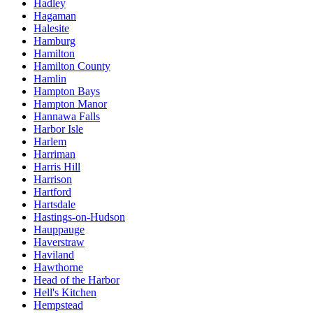
Hadley
Hagaman
Halesite
Hamburg
Hamilton
Hamilton County
Hamlin
Hampton Bays
Hampton Manor
Hannawa Falls
Harbor Isle
Harlem
Harriman
Harris Hill
Harrison
Hartford
Hartsdale
Hastings-on-Hudson
Hauppauge
Haverstraw
Haviland
Hawthorne
Head of the Harbor
Hell's Kitchen
Hempstead