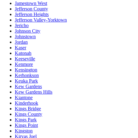
Jamestown West
Jefferson County
Jefferson Heights
Jefferson Valley-Yorktown
Jericho
Johnson City
Johnstown
Jordan
Kaser
Katonah
Keeseville
Kenmore
Kensington
Kerhonkson
Keuka Park
Kew Gardens
Kew Gardens Hills
Kiantone
Kinderhook
Kings Bridge
Kings County
Kings Park
Kings Point
Kingston
Kiryas Joel