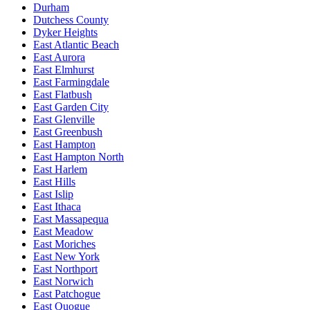
Durham
Dutchess County
Dyker Heights
East Atlantic Beach
East Aurora
East Elmhurst
East Farmingdale
East Flatbush
East Garden City
East Glenville
East Greenbush
East Hampton
East Hampton North
East Harlem
East Hills
East Islip
East Ithaca
East Massapequa
East Meadow
East Moriches
East New York
East Northport
East Norwich
East Patchogue
East Quogue