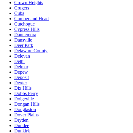
Crown Heights
Crugers
Cuba
Cumberland Head
Cutchogue
Cypress Hills
Dannemora
Dansville
Deer Park
Delaware County
Delevan
Delhi
Delmar
Depew
Deposit
Dexter
Dix Hills
Dobbs Ferry
Dolgeville
Dongan Hills
Douglaston
Dover Plains
Dryden
Dundee
Dunkirk