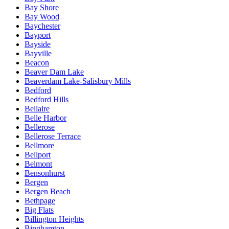
Bay Shore
Bay Wood
Baychester
Bayport
Bayside
Bayville
Beacon
Beaver Dam Lake
Beaverdam Lake-Salisbury Mills
Bedford
Bedford Hills
Bellaire
Belle Harbor
Bellerose
Bellerose Terrace
Bellmore
Bellport
Belmont
Bensonhurst
Bergen
Bergen Beach
Bethpage
Big Flats
Billington Heights
Binghamton