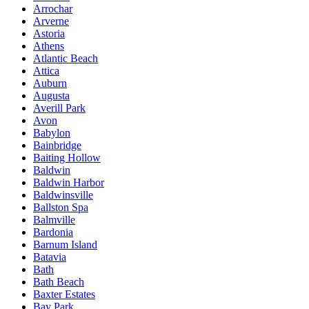
Arrochar
Arverne
Astoria
Athens
Atlantic Beach
Attica
Auburn
Augusta
Averill Park
Avon
Babylon
Bainbridge
Baiting Hollow
Baldwin
Baldwin Harbor
Baldwinsville
Ballston Spa
Balmville
Bardonia
Barnum Island
Batavia
Bath
Bath Beach
Baxter Estates
Bay Park