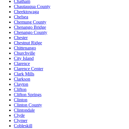
Chatham
Chautauqua County
Cheektowaga
Chelsea
Chemung County
Chenango Bridge
Chenango County
Chester
Chestnut Ridge
Chittenango
Churchville
City Island
Clarence
Clarence Center
Clark Mills
Clarkson
Clayton
Clifton
Clifton Springs
Clinton
Clinton County
Clintondale
Clyde
Clymer
Cobleskill