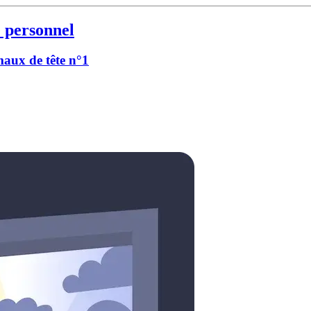
 personnel
 maux de tête n°1