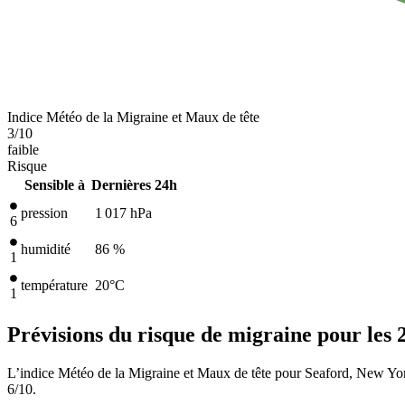
Indice Météo de la Migraine et Maux de tête
3
/10
faible
Risque
Sensible à
Dernières 24h
pression
1 017
hPa
6
humidité
86 %
1
température
20
°C
1
Prévisions du risque de migraine pour les 
L’indice Météo de la Migraine et Maux de tête pour Seaford, New York
6/10.