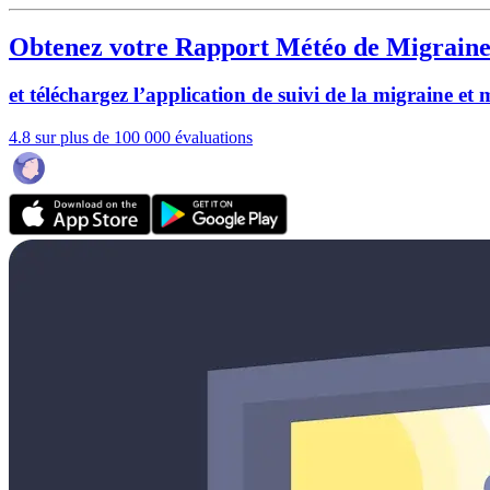
Obtenez votre Rapport Météo de Migraine
et téléchargez l’application de suivi de la migraine et
4.8 sur plus de 100 000 évaluations