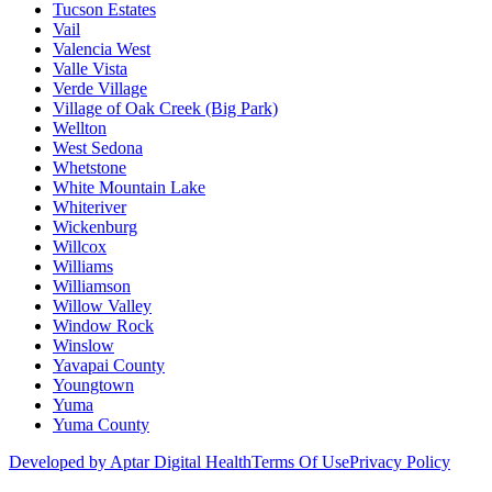
Tucson Estates
Vail
Valencia West
Valle Vista
Verde Village
Village of Oak Creek (Big Park)
Wellton
West Sedona
Whetstone
White Mountain Lake
Whiteriver
Wickenburg
Willcox
Williams
Williamson
Willow Valley
Window Rock
Winslow
Yavapai County
Youngtown
Yuma
Yuma County
Developed by Aptar Digital Health
Terms Of Use
Privacy Policy