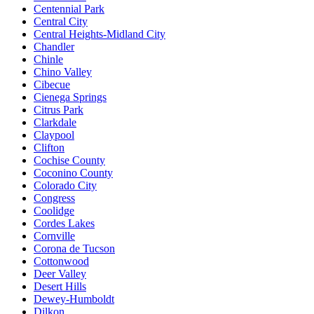
Centennial Park
Central City
Central Heights-Midland City
Chandler
Chinle
Chino Valley
Cibecue
Cienega Springs
Citrus Park
Clarkdale
Claypool
Clifton
Cochise County
Coconino County
Colorado City
Congress
Coolidge
Cordes Lakes
Cornville
Corona de Tucson
Cottonwood
Deer Valley
Desert Hills
Dewey-Humboldt
Dilkon