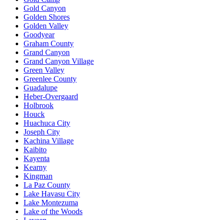
Gold Canyon
Golden Shores
Golden Valley
Goodyear
Graham County
Grand Canyon
Grand Canyon Village
Green Valley
Greenlee County
Guadalupe
Heber-Overgaard
Holbrook
Houck
Huachuca City
Joseph City
Kachina Village
Kaibito
Kayenta
Kearny
Kingman
La Paz County
Lake Havasu City
Lake Montezuma
Lake of the Woods