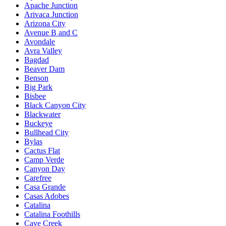
Apache Junction
Arivaca Junction
Arizona City
Avenue B and C
Avondale
Avra Valley
Bagdad
Beaver Dam
Benson
Big Park
Bisbee
Black Canyon City
Blackwater
Buckeye
Bullhead City
Bylas
Cactus Flat
Camp Verde
Canyon Day
Carefree
Casa Grande
Casas Adobes
Catalina
Catalina Foothills
Cave Creek