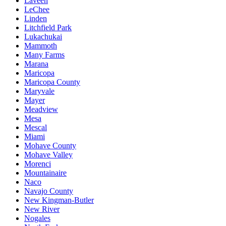
Laveen
LeChee
Linden
Litchfield Park
Lukachukai
Mammoth
Many Farms
Marana
Maricopa
Maricopa County
Maryvale
Mayer
Meadview
Mesa
Mescal
Miami
Mohave County
Mohave Valley
Morenci
Mountainaire
Naco
Navajo County
New Kingman-Butler
New River
Nogales