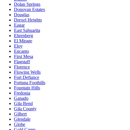
Dolan Springs
Donovan Estates
Douglas
Drexel Heights
Eagar
East Sahuarita
Ehrenberg
El Mirage
Eloy
Encanto
First Mesa
Flagstaff
Florence
Flowing Wells
Fort Defiance
Fortuna Foothills
Fountain Hills
Fredonia
Ganado
Gila Bend
Gila County
Gilbert
Glendale
Globe
Gold Camp