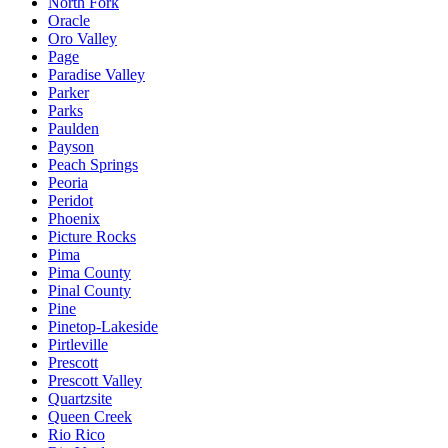
North Fork
Oracle
Oro Valley
Page
Paradise Valley
Parker
Parks
Paulden
Payson
Peach Springs
Peoria
Peridot
Phoenix
Picture Rocks
Pima
Pima County
Pinal County
Pine
Pinetop-Lakeside
Pirtleville
Prescott
Prescott Valley
Quartzsite
Queen Creek
Rio Rico