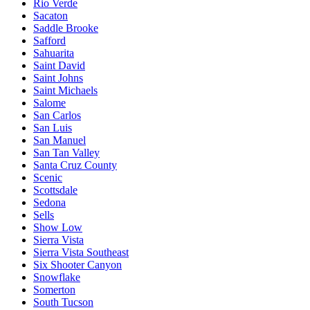
Rio Verde
Sacaton
Saddle Brooke
Safford
Sahuarita
Saint David
Saint Johns
Saint Michaels
Salome
San Carlos
San Luis
San Manuel
San Tan Valley
Santa Cruz County
Scenic
Scottsdale
Sedona
Sells
Show Low
Sierra Vista
Sierra Vista Southeast
Six Shooter Canyon
Snowflake
Somerton
South Tucson