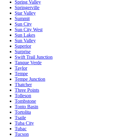
Spring Valley
Springerville
Star Valley
Summit
Sun City
Sun City West
Sun Lakes
Sun Valley
Superior
Surprise
Swift Trail Junction
Tanque Verde
Taylor
Tempe
Tempe Junction
Thatcher
Three Points
Tolleson
Tombstone
Tonto Basin
Tortolita
Tsaile
Tuba City
Tubac
Tucson