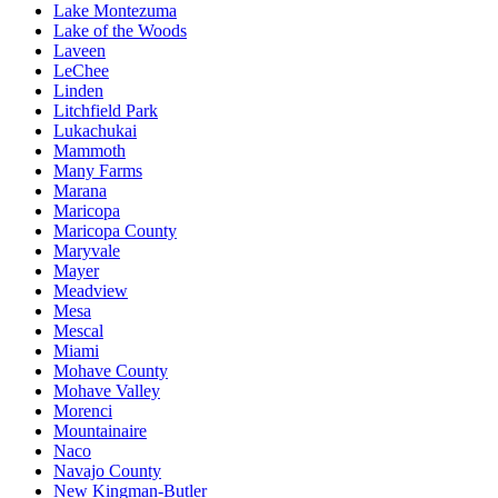
Lake Montezuma
Lake of the Woods
Laveen
LeChee
Linden
Litchfield Park
Lukachukai
Mammoth
Many Farms
Marana
Maricopa
Maricopa County
Maryvale
Mayer
Meadview
Mesa
Mescal
Miami
Mohave County
Mohave Valley
Morenci
Mountainaire
Naco
Navajo County
New Kingman-Butler