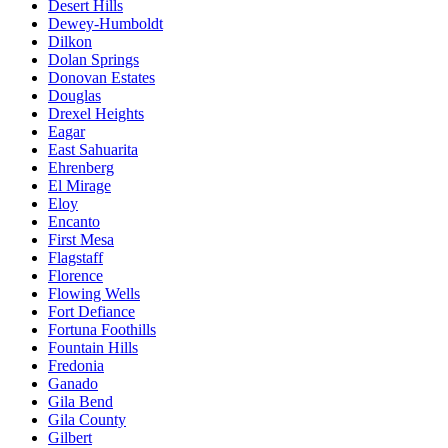
Desert Hills
Dewey-Humboldt
Dilkon
Dolan Springs
Donovan Estates
Douglas
Drexel Heights
Eagar
East Sahuarita
Ehrenberg
El Mirage
Eloy
Encanto
First Mesa
Flagstaff
Florence
Flowing Wells
Fort Defiance
Fortuna Foothills
Fountain Hills
Fredonia
Ganado
Gila Bend
Gila County
Gilbert