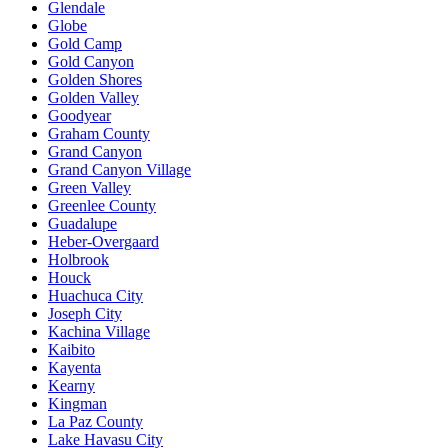
Glendale
Globe
Gold Camp
Gold Canyon
Golden Shores
Golden Valley
Goodyear
Graham County
Grand Canyon
Grand Canyon Village
Green Valley
Greenlee County
Guadalupe
Heber-Overgaard
Holbrook
Houck
Huachuca City
Joseph City
Kachina Village
Kaibito
Kayenta
Kearny
Kingman
La Paz County
Lake Havasu City