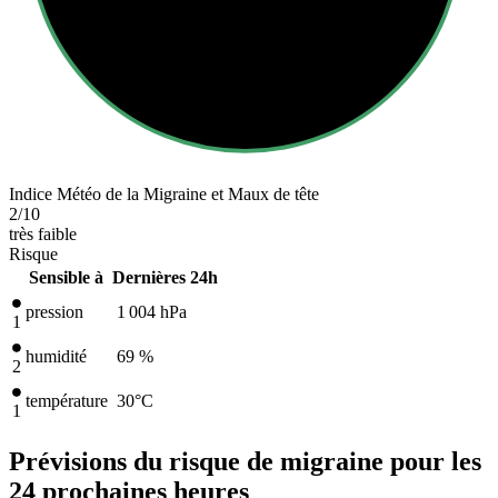
Indice Météo de la Migraine et Maux de tête
2
/10
très faible
Risque
Sensible à
Dernières 24h
pression
1 004
hPa
1
humidité
69 %
2
température
30
°C
1
Prévisions du risque de migraine pour les
24 prochaines heures