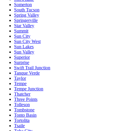
Somerton
South Tucson
Spring Valley
Springerville
Star Valley
Summit
Sun City
Sun City West
Sun Lakes
Sun Valley
Superior
Surprise
Swift Trail Junction
Tanque Verde
Taylor
Tempe
Tempe Junction
Thatcher
Three Points
Tolleson
Tombstone
Tonto Basin
Tortolita
Tsaile
Tuba City