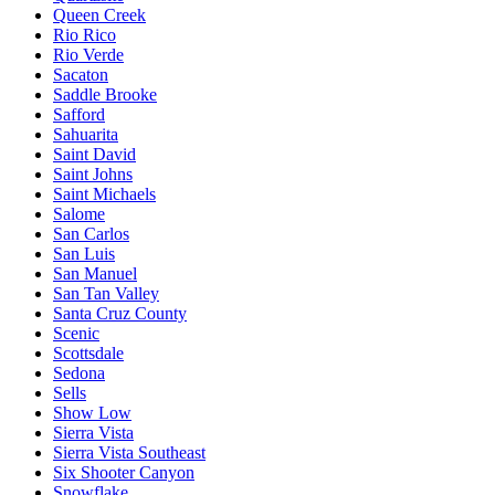
Queen Creek
Rio Rico
Rio Verde
Sacaton
Saddle Brooke
Safford
Sahuarita
Saint David
Saint Johns
Saint Michaels
Salome
San Carlos
San Luis
San Manuel
San Tan Valley
Santa Cruz County
Scenic
Scottsdale
Sedona
Sells
Show Low
Sierra Vista
Sierra Vista Southeast
Six Shooter Canyon
Snowflake