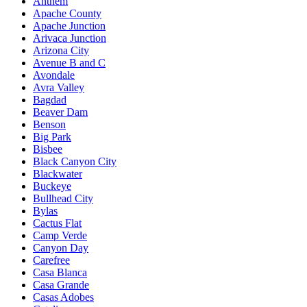
Anthem
Apache County
Apache Junction
Arivaca Junction
Arizona City
Avenue B and C
Avondale
Avra Valley
Bagdad
Beaver Dam
Benson
Big Park
Bisbee
Black Canyon City
Blackwater
Buckeye
Bullhead City
Bylas
Cactus Flat
Camp Verde
Canyon Day
Carefree
Casa Blanca
Casa Grande
Casas Adobes