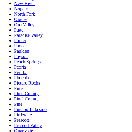
New River
Nogales
North Fork
Oracle
Oro Valley
Page
Paradise Valley
Parker
Parks
Paulden
Payson
Peach Springs
Peoria
Peridot
Phoenix
Picture Rocks
Pima
Pima County
Pinal County
Pine
Pinetop-Lakeside
Pirtleville
Prescott
Prescott Valley
Quartzsite