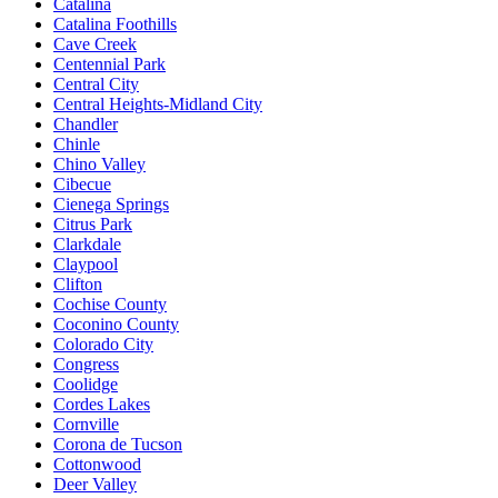
Catalina
Catalina Foothills
Cave Creek
Centennial Park
Central City
Central Heights-Midland City
Chandler
Chinle
Chino Valley
Cibecue
Cienega Springs
Citrus Park
Clarkdale
Claypool
Clifton
Cochise County
Coconino County
Colorado City
Congress
Coolidge
Cordes Lakes
Cornville
Corona de Tucson
Cottonwood
Deer Valley