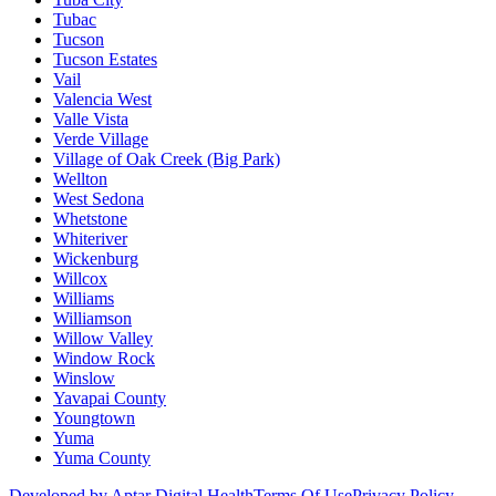
Tubac
Tucson
Tucson Estates
Vail
Valencia West
Valle Vista
Verde Village
Village of Oak Creek (Big Park)
Wellton
West Sedona
Whetstone
Whiteriver
Wickenburg
Willcox
Williams
Williamson
Willow Valley
Window Rock
Winslow
Yavapai County
Youngtown
Yuma
Yuma County
Developed by Aptar Digital Health
Terms Of Use
Privacy Policy