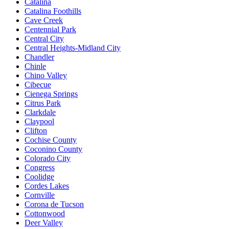
Catalina
Catalina Foothills
Cave Creek
Centennial Park
Central City
Central Heights-Midland City
Chandler
Chinle
Chino Valley
Cibecue
Cienega Springs
Citrus Park
Clarkdale
Claypool
Clifton
Cochise County
Coconino County
Colorado City
Congress
Coolidge
Cordes Lakes
Cornville
Corona de Tucson
Cottonwood
Deer Valley