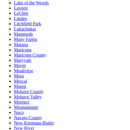
Lake of the Woods
Laveen
LeChee
Linden
Litchfield Park
Lukachukai
Mammoth
Many Farms
Marana
Maricopa
Maricopa County
Maryvale
Mayer
Meadview
Mesa
Mescal
Miami
Mohave County
Mohave Valley
Morenci
Mountainaire
Naco
Navajo County
New Kingman-Butler
New River