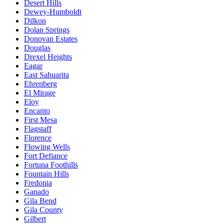
Desert Hills
Dewey-Humboldt
Dilkon
Dolan Springs
Donovan Estates
Douglas
Drexel Heights
Eagar
East Sahuarita
Ehrenberg
El Mirage
Eloy
Encanto
First Mesa
Flagstaff
Florence
Flowing Wells
Fort Defiance
Fortuna Foothills
Fountain Hills
Fredonia
Ganado
Gila Bend
Gila County
Gilbert