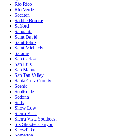
Rio Rico
Rio Verde
Sacaton
Saddle Brooke
Safford
Sahuarita
Saint David
Saint Johns
Saint Michaels
Salome
San Carlos
San Luis
San Manuel
San Tan Valley
Santa Cruz County
Scenic
Scottsdale
Sedona
Sells
Show Low
Sierra Vista
Sierra Vista Southeast
Six Shooter Canyon
Snowflake
Somerton