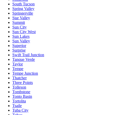
South Tucson
Spring Valley
Springerville
Star Valley
Summit
Sun City
Sun City West
Sun Lakes
Sun Valley
Superior
Surprise
Swift Trail Junction
Tanque Verde
Taylor
Tempe
Tempe Junction
Thatcher
Three Points
Tolleson
Tombstone
Tonto Basin
Tortolita
Tsaile
Tuba City
Tubac