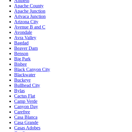
Anthem
Apache County
Apache Junction
Arivaca Junction
Arizona City
Avenue B and C
Avondale
Avra Valley
Bagdad
Beaver Dam
Benson
Big Park
Bisbee
Black Canyon City
Blackwater
Buckeye
Bullhead City
Bylas
Cactus Flat
Camp Verde
Canyon Day
Carefree
Casa Blanca
Casa Grande
Casas Adobes