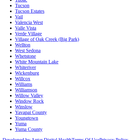
Tucson
Tucson Estates
Vail
Valencia West
Valle Vista
Verde Village
Village of Oak Creek (Big Park)
Wellton
West Sedona
Whetstone
White Mountain Lake
Whiteriver
Wickenburg
Willcox
Williams
Williamson
Willow Valley
Window Rock
Winslow
Yavapai County
Youngtown
Yuma
Yuma County
Developed by Aptar Digital Health
Terms Of Use
Privacy Policy