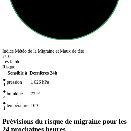
Indice Météo de la Migraine et Maux de tête
2
/10
très faible
Risque
Sensible à
Dernières 24h
pression
1 026
hPa
1
humidité
72 %
2
température
16
°C
1
Prévisions du risque de migraine pour les
24 prochaines heures