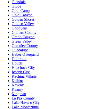
Glendale
Globe
Gold Camp
Gold Canyon
Golden Shores
Golden Valley
Goodyear
Graham County
Grand Canyon
Green Valley
Greenlee County
Guadalupe
Heber-Overgaard
Holbrook
Houck
Huachuca City
Joseph City
Kachina Village
Kaibito
Kayenta
Kearny
Kingman
La Paz County
Lake Havasu City
Lake Montezuma