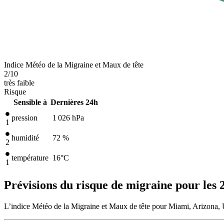
Indice Météo de la Migraine et Maux de tête
2
/10
très faible
Risque
Sensible à
Dernières 24h
pression
1 026
hPa
1
humidité
72 %
2
température
16
°C
1
Prévisions du risque de migraine pour les 
L’indice Météo de la Migraine et Maux de tête pour Miami, Arizona, Un