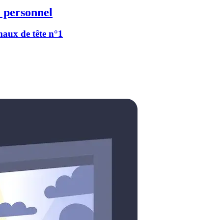
 personnel
 maux de tête n°1