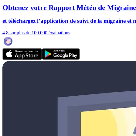
Obtenez votre Rapport Météo de Migraine
et téléchargez l’application de suivi de la migraine et
4.8 sur plus de 100 000 évaluations